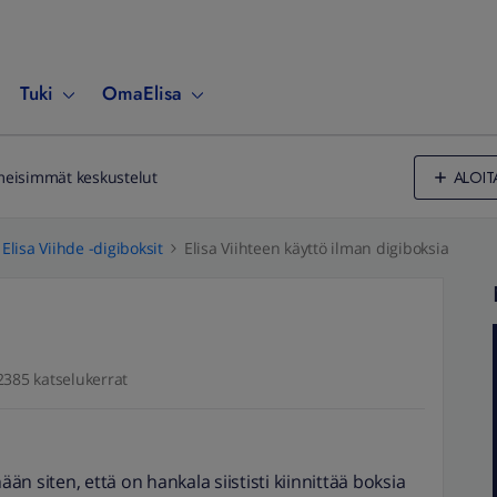
Tuki
OmaElisa
ALOIT
meisimmät keskustelut
Elisa Viihde -digiboksit
Elisa Viihteen käyttö ilman digiboksia
2385 katselukerrat
ään siten, että on hankala siististi kiinnittää boksia