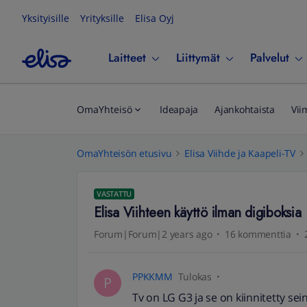
Yksityisille
Yrityksille
Elisa Oyj
Laitteet
Liittymät
Palvelut
OmaYhteisö
Ideapaja
Ajankohtaista
Vii
OmaYhteisön etusivu
Elisa Viihde ja Kaapeli-TV
VASTATTU
Elisa Viihteen käyttö ilman digiboksia
Forum|Forum|2 years ago
16 kommenttia
PPKKMM
Tulokas
P
Tv on LG G3 ja se on kiinnitetty sein