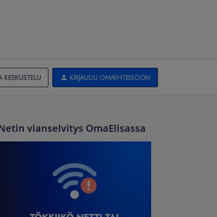
A KESKUSTELU
KIRJAUDU OMAYHTEISÖÖN
Netin vianselvitys OmaElisassa