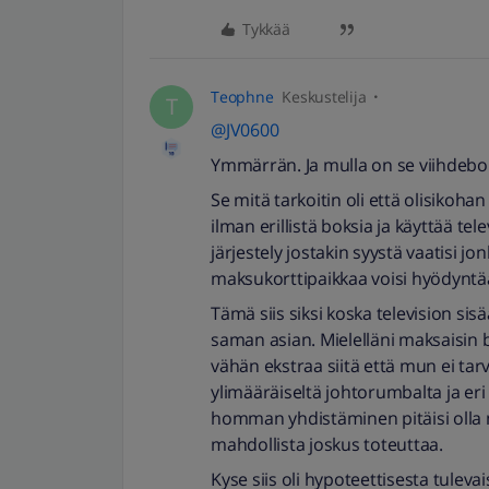
Tykkää
Teophne
Keskustelija
T
@JV0600
Ymmärrän. Ja mulla on se viihdebo
Se mitä tarkoitin oli että olisikoha
ilman erillistä boksia ja käyttää te
järjestely jostakin syystä vaatisi jo
maksukorttipaikkaa voisi hyödyntä
Tämä siis siksi koska television si
saman asian. Mielelläni maksaisin b
vähän ekstraa siitä että mun ei tarv
ylimääräiseltä johtorumbalta ja er
homman yhdistäminen pitäisi olla mah
mahdollista joskus toteuttaa.
Kyse siis oli hypoteettisesta tulev