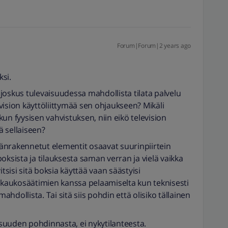
Forum|Forum|2 years ago
ksi.
n joskus tulevaisuudessa mahdollista tilata palvelu
levision käyttöliittymää sen ohjaukseen? Mikäli
nkun fyysisen vahvistuksen, niin eikö television
ä sellaiseen?
säänrakennetut elementit osaavat suurinpiirtein
oksista ja tilauksesta saman verran ja vielä vaikka
itsisi sitä boksia käyttää vaan säästyisi
i kaukosäätimien kanssa pelaamiselta kun teknisesti
dollista. Tai sitä siis pohdin että olisiko tällainen
aisuuden pohdinnasta, ei nykytilanteesta.