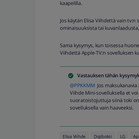
kaapelilla.
Jos käytän Elisa Viihdettä vain tv:n
ominaisuuksista tai kuvanlaadusta, 
Sama kysymys, kun toisessa huoneess
Viihdettä Apple-TV:n sovelluksen k
Vastauksen tähän kysymyk
@PPKKMM
Jos maksukanavia aio
Viihde Mini-sovelluksella et vo
suoratoistojuttuja siinä toki 
sovelluksella vain haaveeksi.
Elisa Viihde
Digiboksi
LG
Ap