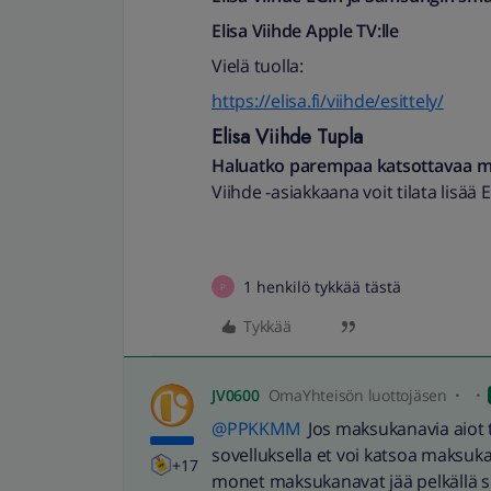
Elisa Viihde Apple TV:lle
Vielä tuolla:
https://elisa.fi/viihde/esittely/
Elisa Viihde Tupla
Haluatko parempaa katsottavaa myö
Viihde -asiakkaana voit tilata lisää
1 henkilö tykkää tästä
P
Tykkää
JV0600
OmaYhteisön luottojäsen
@PPKKMM
Jos maksukanavia aiot til
sovelluksella et voi katsoa maksuka
+17
monet maksukanavat jää pelkällä so