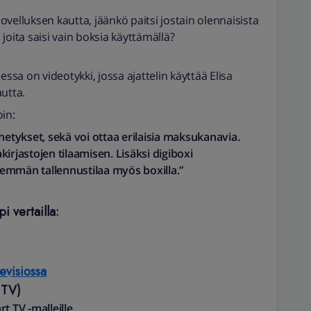
 sovelluksen kautta, jäänkö paitsi jostain olennaisista
joita saisi vain boksia käyttämällä?
a on videotykki, jossa ajattelin käyttää Elisa
autta.
in:
hetykset, sekä voi ottaa erilaisia maksukanavia.
irjastojen tilaamisen. Lisäksi digiboxi
emmän tallennustilaa myös boxilla.”
i vertailla:
evisiossa
t TV)
t TV -malleille.