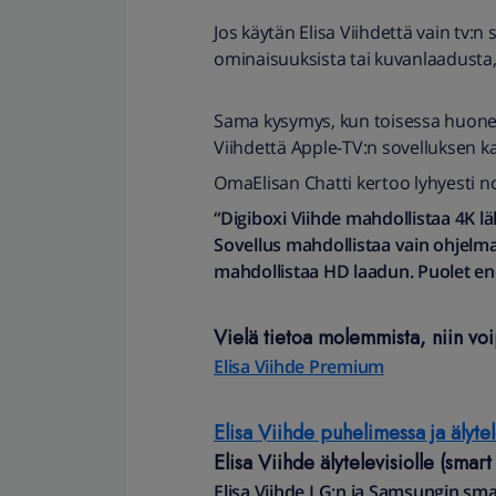
Jos käytän Elisa Viihdettä vain tv:n
ominaisuuksista tai kuvanlaadusta, 
Sama kysymys, kun toisessa huoneess
Viihdettä Apple-TV:n sovelluksen k
OmaElisan Chatti kertoo lyhyesti no
“Digiboxi Viihde mahdollistaa 4K lä
Sovellus mahdollistaa vain ohjelmak
mahdollistaa HD laadun. Puolet en
Vielä tietoa molemmista, niin voip
Elisa Viihde Premium
Elisa Viihde puhelimessa ja älytel
Elisa Viihde älytelevisiolle (smar
Elisa Viihde LG:n ja Samsungin smar