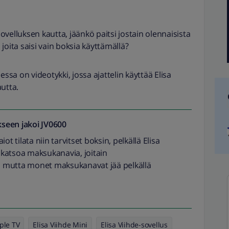
 sovelluksen kautta, jäänkö paitsi jostain olennaisista
joita saisi vain boksia käyttämällä?
a on videotykki, jossa ajattelin käyttää Elisa
autta.
seen jakoi
JV0600
t tilata niin tarvitset boksin, pelkällä Elisa
i katsoa maksukanavia, joitain
on mutta monet maksukanavat jää pelkällä
ple TV
Elisa Viihde Mini
Elisa Viihde-sovellus