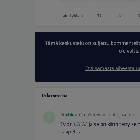
Tykkää
Tämä keskustelu on suljettu kommenteilta.
ole vältt
Etsi samasta aiheesta 
16 kommenttia
Kimblez
OmaYhteisön luottojäsen
K
Tv on LG G3 ja se on kiinnitetty sein
kaapelilla.