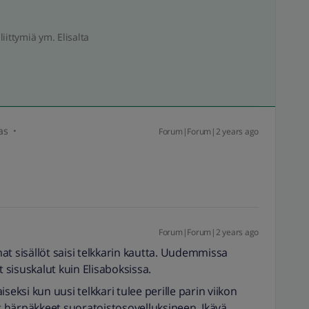
liittymiä ym. Elisalta
as
Forum|Forum|2 years ago
Forum|Forum|2 years ago
at sisällöt saisi telkkarin kautta. Uudemmissa
t sisuskalut kuin Elisaboksissa.
seksi kun uusi telkkari tulee perille parin viikon
et härpäkkeet suoratoistosovelluksineen. Ikävä