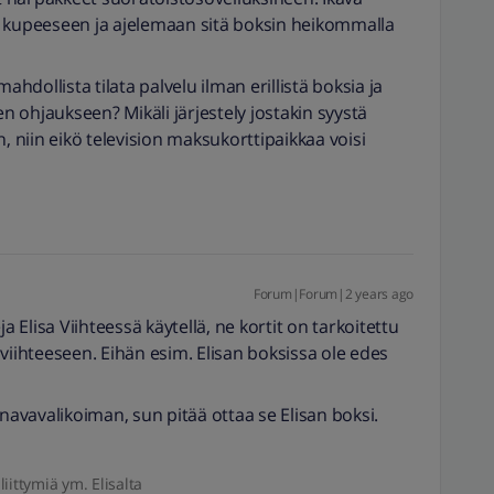
n kupeeseen ja ajelemaan sitä boksin heikommalla
ahdollista tilata palvelu ilman erillistä boksia ja
en ohjaukseen? Mikäli järjestely jostakin syystä
, niin eikö television maksukorttipaikkaa voisi
Forum|Forum|2 years ago
 Elisa Viihteessä käytellä, ne kortit on tarkoitettu
sa viihteeseen. Eihän esim. Elisan boksissa ole edes
anavavalikoiman, sun pitää ottaa se Elisan boksi.
liittymiä ym. Elisalta