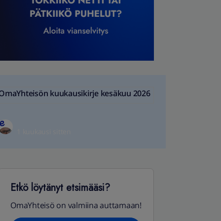
OmaYhteisön kuukausikirje kesäkuu 2026
1 kuukausi sitten
Etkö löytänyt etsimääsi?
OmaYhteisö on valmiina auttamaan!