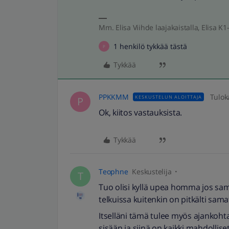
Mm. Elisa Viihde laajakaistalla, Elisa K1-
1 henkilö tykkää tästä
P
Tykkää
PPKKMM
Tulok
KESKUSTELUN ALOITTAJA
P
Ok, kiitos vastauksista.
Tykkää
Teophne
Keskustelija
T
Tuo olisi kyllä upea homma jos sam
telkuissa kuitenkin on pitkälti sama
Itselläni tämä tulee myös ajankohtai
sisään ja siinä on kaikki mahdollis