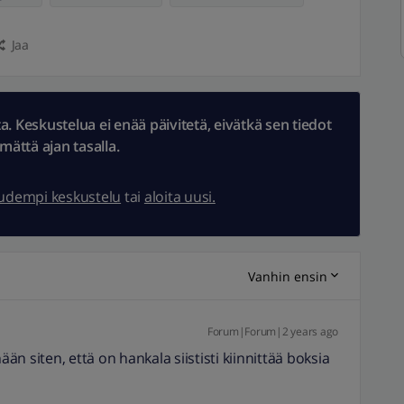
Jaa
 Keskustelua ei enää päivitetä, eivätkä sen tiedot
ämättä ajan tasalla.
uudempi keskustelu
tai
aloita uusi.
Vanhin ensin
Forum|Forum|2 years ago
ään siten, että on hankala siististi kiinnittää boksia