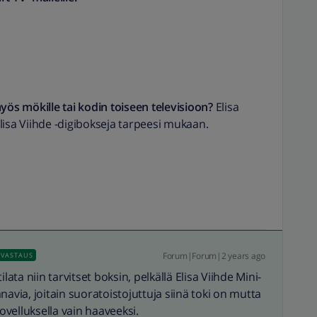
s mökille tai kodin toiseen televisioon?
Elisa
 Elisa Viihde -digibokseja tarpeesi mukaan.
Forum|Forum|2 years ago
VASTAUS
ata niin tarvitset boksin, pelkällä Elisa Viihde Mini-
navia, joitain suoratoistojuttuja siinä toki on mutta
velluksella vain haaveeksi.