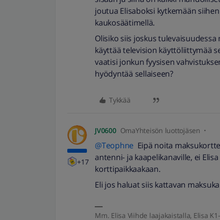
joutua Elisaboksi kytkemään siihe
kaukosäätimellä.
Olisiko siis joskus tulevaisuudessa m
käyttää television käyttöliittymää s
vaatisi jonkun fyysisen vahvistuksen
hyödyntää sellaiseen?
Tykkää
JV0600
OmaYhteisön luottojäsen
@Teophne
Eipä noita maksukortteja
antenni- ja kaapelikanaville, ei Eli
+17
korttipaikkaakaan.
Eli jos haluat siis kattavan maksuk
Mm. Elisa Viihde laajakaistalla, Elisa K1-