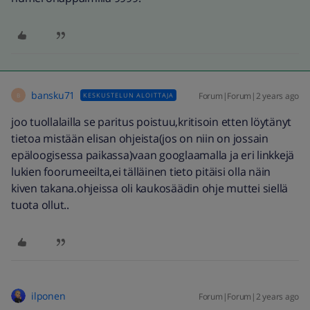
bansku71
Forum|Forum|2 years ago
KESKUSTELUN ALOITTAJA
B
joo tuollalailla se paritus poistuu,kritisoin etten löytänyt
tietoa mistään elisan ohjeista(jos on niin on jossain
epäloogisessa paikassa)vaan googlaamalla ja eri linkkejä
lukien foorumeeilta,ei tälläinen tieto pitäisi olla näin
kiven takana.ohjeissa oli kaukosäädin ohje muttei siellä
tuota ollut..
ilponen
Forum|Forum|2 years ago