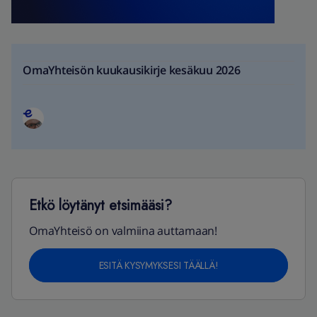
OmaYhteisön kuukausikirje kesäkuu 2026
Etkö löytänyt etsimääsi?
OmaYhteisö on valmiina auttamaan!
ESITÄ KYSYMYKSESI TÄÄLLÄ!