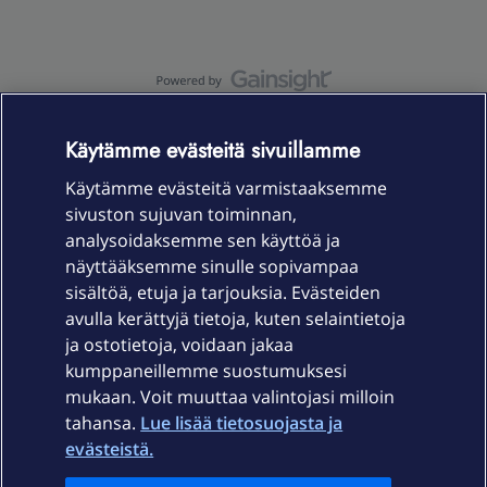
OmaYhteisö-käyttöehdot
Accessibility statement
Käytämme evästeitä sivuillamme
Käytämme evästeitä varmistaaksemme
sivuston sujuvan toiminnan,
Laitteet & liittymät
analysoidaksemme sen käyttöä ja
näyttääksemme sinulle sopivampaa
sisältöä, etuja ja tarjouksia. Evästeiden
Palvelut
avulla kerättyjä tietoja, kuten selaintietoja
ja ostotietoja, voidaan jakaa
Tuki
kumppaneillemme suostumuksesi
mukaan. Voit muuttaa valintojasi milloin
tahansa.
Lue lisää tietosuojasta ja
Ajankohtaista
evästeistä.