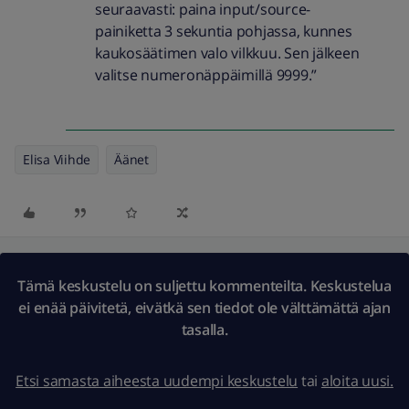
seuraavasti: paina input/source-
painiketta 3 sekuntia pohjassa, kunnes
kaukosäätimen valo vilkkuu. Sen jälkeen
valitse numeronäppäimillä 9999.”
Elisa Viihde
Äänet
Tämä keskustelu on suljettu kommenteilta. Keskustelua
ei enää päivitetä, eivätkä sen tiedot ole välttämättä ajan
tasalla.
Etsi samasta aiheesta uudempi keskustelu
tai
aloita uusi.