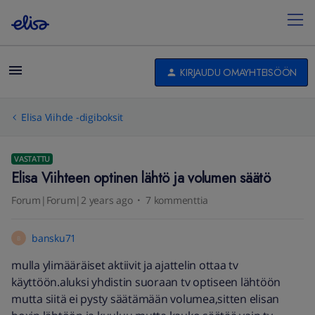
KIRJAUDU OMAYHTEISÖÖN
Elisa Viihde -digiboksit
VASTATTU
Elisa Viihteen optinen lähtö ja volumen säätö
Forum|Forum|2 years ago
7 kommenttia
bansku71
B
mulla ylimääräiset aktiivit ja ajattelin ottaa tv
käyttöön.aluksi yhdistin suoraan tv optiseen lähtöön
mutta siitä ei pysty säätämään volumea,sitten elisan