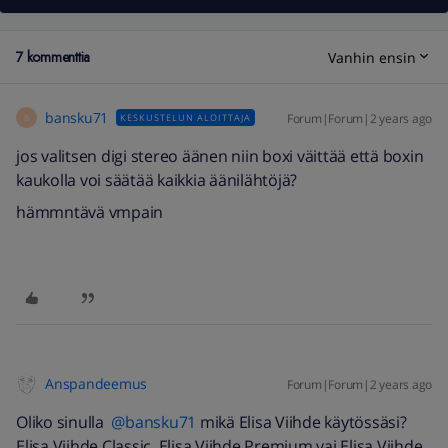
7 kommenttia
Vanhin ensin
bansku71
Forum|Forum|2 years ago
KESKUSTELUN ALOITTAJA
B
jos valitsen digi stereo äänen niin boxi väittää että boxin
kaukolla voi säätää kaikkia äänilähtöjä?
hämmntävä vmpain
Anspandeemus
Forum|Forum|2 years ago
Oliko sinulla
@bansku71
mikä Elisa Viihde käytössäsi?
Elisa Viihde Classic, Elisa Viihde Premium vai Elisa Viihde