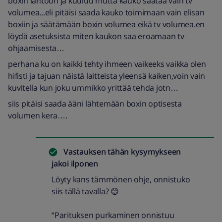
boxin lähtöön ja kuuluu mutta kauko säätää vain tv
volumea...eli pitäisi saada kauko toimimaan vain elisan
boxiin ja säätämään boxin volumea eikä tv volumea.en
löydä asetuksista miten kaukon saa eroamaan tv
ohjaamisesta…
perhana ku on kaikki tehty ihmeen vaikeeks vaikka olen
hifisti ja tajuan näistä laitteista yleensä kaiken,voin vain
kuvitella kun joku ummikko yrittää tehda jotn…
siis pitäisi saada ääni lähtemään boxin optisesta
volumen kera….
Vastauksen tähän kysymykseen
jakoi
ilponen
Löyty kans tämmönen ohje, onnistuko
siis tällä tavalla? 😊
“Parituksen purkaminen onnistuu