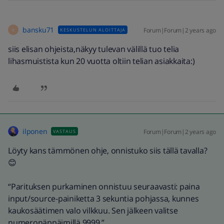
bansku71
Forum|Forum|2 years ago
KESKUSTELUN ALOITTAJA
B
siis elisan ohjeista,näkyy tulevan välillä tuo telia
lihasmuistista kun 20 vuotta oltiin telian asiakkaita:)
ilponen
Forum|Forum|2 years ago
VASTAUS
Löyty kans tämmönen ohje, onnistuko siis tällä tavalla?
😊
“Parituksen purkaminen onnistuu seuraavasti: paina
input/source-painiketta 3 sekuntia pohjassa, kunnes
kaukosäätimen valo vilkkuu. Sen jälkeen valitse
numeronäppäimillä 9999.”