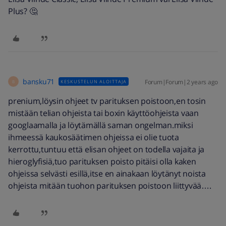
Plus? 🤔
bansku71
Forum|Forum|2 years ago
KESKUSTELUN ALOITTAJA
B
prenium,löysin ohjeet tv parituksen poistoon,en tosin
mistään telian ohjeista tai boxin käyttöohjeista vaan
googlaamalla ja löytämällä saman ongelman.miksi
ihmeessä kaukosäätimen ohjeissa ei olie tuota
kerrottu,tuntuu että elisan ohjeet on todella vajaita ja
hieroglyfisiä,tuo parituksen poisto pitäisi olla kaken
ohjeissa selvästi esillä,itse en ainakaan löytänyt noista
ohjeista mitään tuohon parituksen poistoon liittyvää….