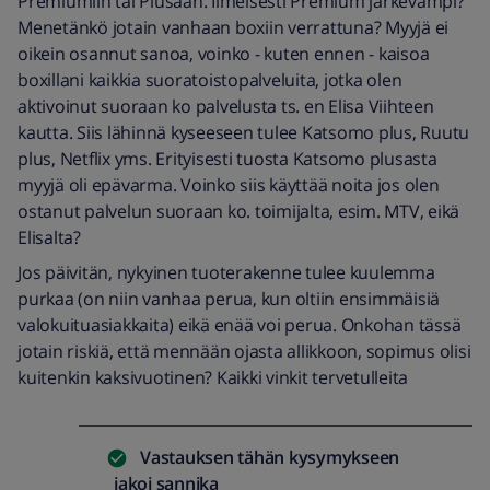
Premiumiin tai Plusaan. Ilmeisesti Premium järkevämpi?
Menetänkö jotain vanhaan boxiin verrattuna? Myyjä ei
oikein osannut sanoa, voinko - kuten ennen - kaisoa
boxillani kaikkia suoratoistopalveluita, jotka olen
aktivoinut suoraan ko palvelusta ts. en Elisa Viihteen
kautta. Siis lähinnä kyseeseen tulee Katsomo plus, Ruutu
plus, Netflix yms. Erityisesti tuosta Katsomo plusasta
myyjä oli epävarma. Voinko siis käyttää noita jos olen
ostanut palvelun suoraan ko. toimijalta, esim. MTV, eikä
Elisalta?
Jos päivitän, nykyinen tuoterakenne tulee kuulemma
purkaa (on niin vanhaa perua, kun oltiin ensimmäisiä
valokuituasiakkaita) eikä enää voi perua. Onkohan tässä
jotain riskiä, että mennään ojasta allikkoon, sopimus olisi
kuitenkin kaksivuotinen? Kaikki vinkit tervetulleita
Vastauksen tähän kysymykseen
jakoi
sannika