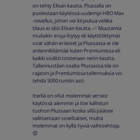
on tehty Elisan kautta. Plussalla on
puolestaan käytössä uudempi HBO Max
-sovellus, johon voi kirjautua vaikka
tilaus ei olisi Elisan kautta. ✅ Muutamia
muitakin eroja löytyy eli käyttöliittymät
ovat vähän erilaiset ja Plussassa ei ole
antenniliitäntää kuten Premiumissa eli
kaikki sisältö toistetaan netin kautta.
Tallennustilan osalta Plussassa tila on
rajaton ja Premiumissa tallennuksia voi
tehdä 5000 tuntiin asti.
Itsellä on ollut molemmat versiot
käytössä aiemmin ja itse kallistun
tuohon Plussaan koska sillä pääsee
valitsemaan sovellukset, mutta
molemmat on kyllä hyviä vaihtoehtoja.
😊