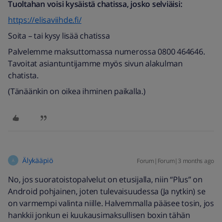
Tuoltahan voisi kysäistä chatissa, josko selviäisi:
https://elisaviihde.fi/
Soita – tai kysy lisää chatissa
Palvelemme maksuttomassa numerossa 0800 464646.
Tavoitat asiantuntijamme myös sivun alakulman
chatista.
(Tänäänkin on oikea ihminen paikalla.)
Älykääpiö
Forum|Forum|3 months ago
Ä
No, jos suoratoistopalvelut on etusijalla, niin “Plus” on
Android pohjainen, joten tulevaisuudessa (Ja nytkin) se
on varmempi valinta niille. Halvemmalla pääsee tosin, jos
hankkii jonkun ei kuukausimaksullisen boxin tähän