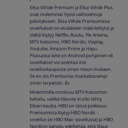
Elisa Viihde Premium ja Elisa Viihde Plus
ovat molemmat hyviä vaihtoehtoja
päivitykseen. Elisa Viihde Premiumissa
sovellukset on etukäteen määriteltynä ja
sieltä löytyy Netflix, Ruutu, Yle Areena,
MTV Katsomo, HBO Nordic, Viaplay,
Youtube, Amazon Prime ja Hayu.
Plussassa laite on Android-pohjainen eli
sovellukset voi asentaa itse
sovelluskaupasta oman maun mukaan.
Se on siis Premiumia muokattavampi
omiin tarpeisiin. 👍
Molemmilla onnistuu MTV Katsomon
katselu, vaikka tilausta ei olisi tehty
Elisan kautta. HBO on tässä poikkeus:
Premiumista löytyy HBO Nordic -
sovellus (ei HBO Max -sovellusta) ja HBO
Nordicin katselu edellyttää, että tilaus