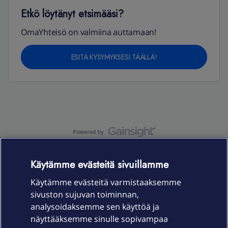
Etkö löytänyt etsimääsi?
OmaYhteisö on valmiina auttamaan!
ESITÄ KYSYMYKSESI TÄÄLLÄ!
OmaYhteisö-käyttöehdot
Accessibility statement
Käytämme evästeitä sivuillamme
Käytämme evästeitä varmistaaksemme
sivuston sujuvan toiminnan,
Laitteet & liittymät
analysoidaksemme sen käyttöä ja
näyttääksemme sinulle sopivampaa