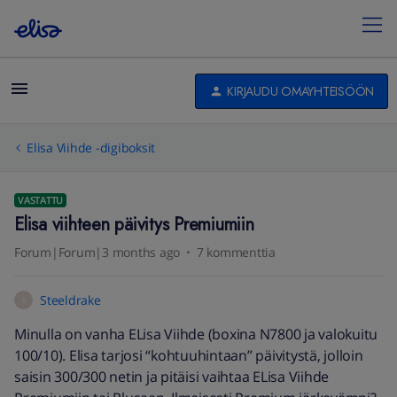
KIRJAUDU OMAYHTEISÖÖN
Elisa Viihde -digiboksit
VASTATTU
Elisa viihteen päivitys Premiumiin
Forum|Forum|3 months ago
7 kommenttia
Steeldrake
S
Minulla on vanha ELisa Viihde (boxina N7800 ja valokuitu
100/10). Elisa tarjosi “kohtuuhintaan” päivitystä, jolloin
saisin 300/300 netin ja pitäisi vaihtaa ELisa Viihde