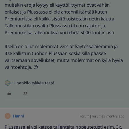
muitakin eroja löytyy eli käyttöliittymät ovat vähän
erilaiset ja Plussassa ei ole antenniliitäntää kuten
Premiumissa eli kaikki sisältö toistetaan netin kautta.
Tallennustilan osalta Plussassa tila on rajaton ja
Premiumissa tallennuksia voi tehdä 5000 tuntiin asti.
Itsellä on ollut molemmat versiot käytössä aiemmin ja
itse kallistun tuohon Plussaan koska sillä pääsee
valitsemaan sovellukset, mutta molemmat on kyllä hyviä
vaihtoehtoja. 😊
1 henkilö tykkää tästä
Hanni
Forum|Forum|3 months ago
H
Plussassa ei voi katsoa tallenteita nopeutetusti esim. 3x,