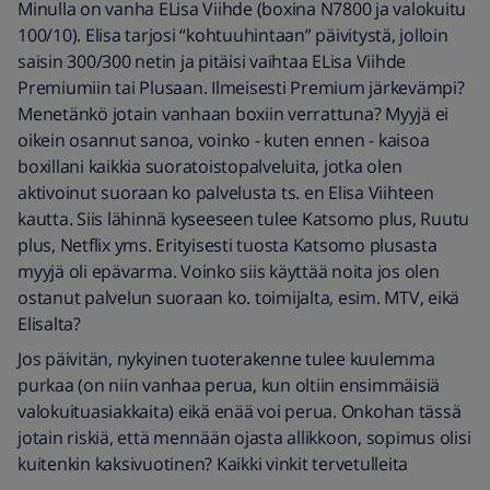
Minulla on vanha ELisa Viihde (boxina N7800 ja valokuitu
100/10). Elisa tarjosi “kohtuuhintaan” päivitystä, jolloin
saisin 300/300 netin ja pitäisi vaihtaa ELisa Viihde
Premiumiin tai Plusaan. Ilmeisesti Premium järkevämpi?
Menetänkö jotain vanhaan boxiin verrattuna? Myyjä ei
oikein osannut sanoa, voinko - kuten ennen - kaisoa
boxillani kaikkia suoratoistopalveluita, jotka olen
aktivoinut suoraan ko palvelusta ts. en Elisa Viihteen
kautta. Siis lähinnä kyseeseen tulee Katsomo plus, Ruutu
plus, Netflix yms. Erityisesti tuosta Katsomo plusasta
myyjä oli epävarma. Voinko siis käyttää noita jos olen
ostanut palvelun suoraan ko. toimijalta, esim. MTV, eikä
Elisalta?
Jos päivitän, nykyinen tuoterakenne tulee kuulemma
purkaa (on niin vanhaa perua, kun oltiin ensimmäisiä
valokuituasiakkaita) eikä enää voi perua. Onkohan tässä
jotain riskiä, että mennään ojasta allikkoon, sopimus olisi
kuitenkin kaksivuotinen? Kaikki vinkit tervetulleita