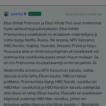
sannika
Forum|Forum|3 months ago
VASTAUS
Elisa Viihde Premium ja Elisa Viihde Plus ovat molemmat
hyviä vaihtoehtoja päivitykseen. Elisa Viihde
Premiumissa sovellukset on etukäteen määriteltynä ja
sieltä löytyy Netflix, Ruutu, Yle Areena, MTV Katsomo,
HBO Nordic, Viaplay, Youtube, Amazon Prime ja Hayu.
Plussassa laite on Android-pohjainen eli sovellukset voi
asentaa itse sovelluskaupasta oman maun mukaan. Se
on siis Premiumia muokattavampi omiin tarpeisiin. 👍
Molemmilla onnistuu MTV Katsomon katselu, vaikka
tilausta ei olisi tehty Elisan kautta. HBO on tässä
poikkeus: Premiumista löytyy HBO Nordic -sovellus (ei
HBO Max -sovellusta) ja HBO Nordicin katselu edellyttää,
että tilaus on tehty Elisan kautta. Plussalla on puolestaan
käytössä uudempi HBO Max -sovellus, johon voi
kirjautua vaikka tilaus ei olisi Elisan kautta. ✅ Muutamia