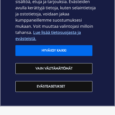
sisältöä, etuja ja tarjouksia. Evästeiden
Palvelut
avulla kerättyjä tietoja, kuten selaintietoja
ja ostotietoja, voidaan jakaa
Tuki
kumppaneillemme suostumuksesi
mukaan. Voit muuttaa valintojasi milloin
tahansa.
Lue lisää tietosuojasta ja
Ajankohtaista
evästeistä.
Elisa Oyj
HYVÄKSY KAIKKI
In English
VAIN VÄLTTÄMÄTTÖMÄT
På Svenska
EVÄSTEASETUKSET
Sopimusehdot
Tietosuoja
Saavutettavuus
Evästeasetukset
Tekijänoikeudet © 2026 Elisa Oyj.