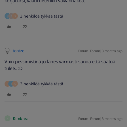
korjatuksi, vaatii tietenkin vaivannäköä.
3 henkilöä tykkää tästä
J
S
S
tontze
Forum|Forum|3 months ago
Voin pessimistinä jo lähes varmasti sanoa että säätöä
tulee.. :D
3 henkilöä tykkää tästä
H
J
S
Kimblez
Forum|Forum|3 months ago
K