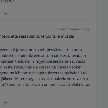
ieläkään ?…
Forum|Forum|4 years ago
äin, että saataisiin sulle tuo tallennustila
ynnissä ja sopimusta tehtäessä on ettei tuota
a päivitetä sopimukseen automaattisesti, luvataan
iin kertaan tiedustelin myyntipisteestä asiaa. Vasta
 keskusteluun asia alkoi selvitä. Tänään soitin
pyyntö on lähetetty ei sopimuksen tekopäivänä 14.1.
jälkeen. Miten myyjien asiakaspalvelu voi olla näin
tä? Sanoisin että palvelu on persee….tä! Vielä kiitos