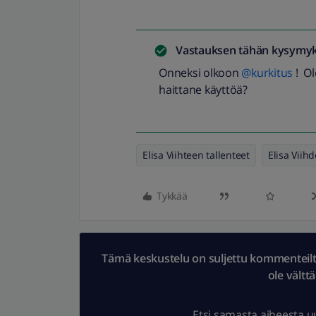
Vastauksen tähän kysymyk
Onneksi olkoon
@kurkitus
! Ol
haittane käyttöä?
Elisa Viihteen tallenteet
Elisa Vii
Tykkää
Tämä keskustelu on suljettu kommenteilta.
ole vältt
Etsi samasta aiheesta 