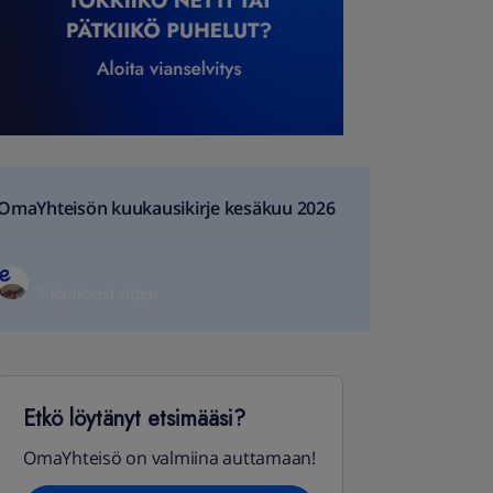
OmaYhteisön kuukausikirje kesäkuu 2026
1 kuukausi sitten
Etkö löytänyt etsimääsi?
OmaYhteisö on valmiina auttamaan!