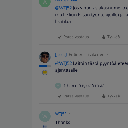
A
@WTJ52
Jos sinun asiakasnumero ei 
muille kun Elisan työntekijöille) ja la
lisätilaa
Paras vastaus
Tykkää
JJesseJ
Entinen elisalainen
@WTJ52
Laitoin tästä pyyntöä eteenp
ajantasalle!
1 henkilö tykkää tästä
W
Paras vastaus
Tykkää
WTJ52
W
Thanks!