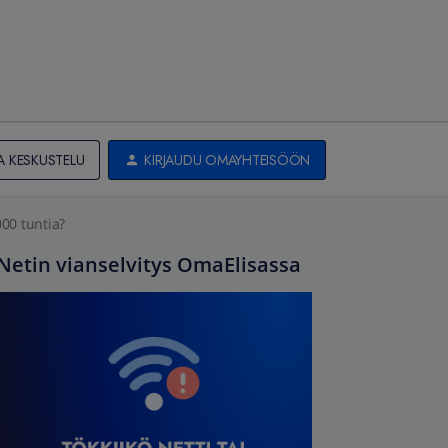
A KESKUSTELU
KIRJAUDU OMAYHTEISÖÖN
000 tuntia?
Netin vianselvitys OmaElisassa