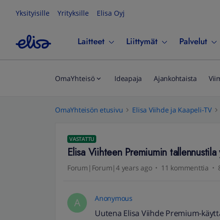
Yksityisille
Yrityksille
Elisa Oyj
Laitteet
Liittymät
Palvelut
OmaYhteisö
Ideapaja
Ajankohtaista
Vii
OmaYhteisön etusivu
Elisa Viihde ja Kaapeli-TV
VASTATTU
Elisa Viihteen Premiumin tallennustila
Forum|Forum|4 years ago
11 kommenttia
Anonymous
A
Uutena Elisa Viihde Premium-käyttä