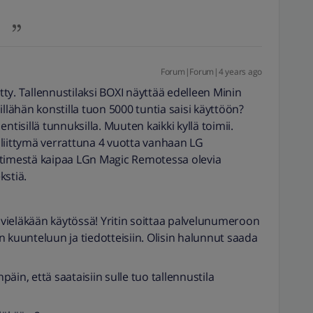
Forum|Forum|4 years ago
ty. Tallennustilaksi BOXI näyttää edelleen Minin
illähän konstilla tuon 5000 tuntia saisi käyttöön?
ntisillä tunnuksilla. Muuten kaikki kyllä toimii.
liittymä verrattuna 4 vuotta vanhaan LG
ätimestä kaipaa LGn Magic Remotessa olevia
kstiä.
e vieläkään käytössä! Yritin soittaa palvelunumeroon
 kuunteluun ja tiedotteisiin. Olisin halunnut saada
äin, että saataisiin sulle tuo tallennustila