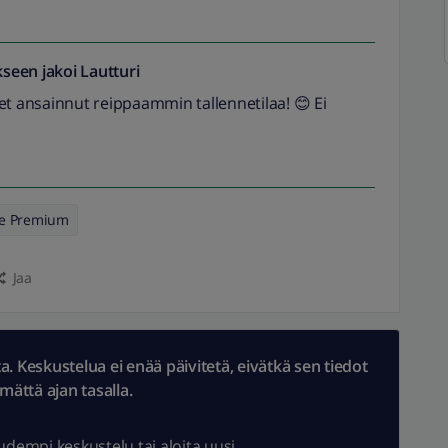
seen jakoi
Lautturi
et ansainnut reippaammin tallennetilaa! 😊 Ei
hde Premium
Jaa
 Keskustelua ei enää päivitetä, eivätkä sen tiedot
ämättä ajan tasalla.
uudempi keskustelu
tai
aloita uusi.