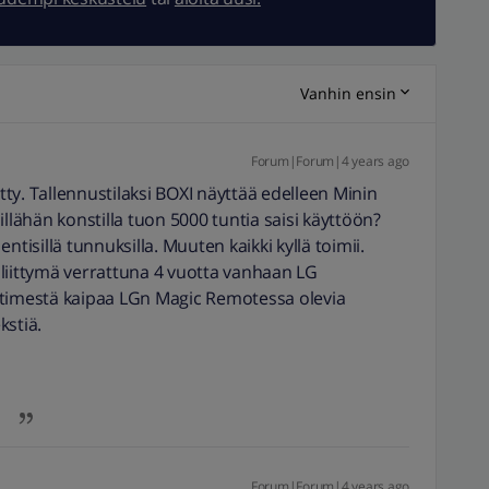
Vanhin ensin
Forum|Forum|4 years ago
ty. Tallennustilaksi BOXI näyttää edelleen Minin
illähän konstilla tuon 5000 tuntia saisi käyttöön?
ntisillä tunnuksilla. Muuten kaikki kyllä toimii.
liittymä verrattuna 4 vuotta vanhaan LG
ätimestä kaipaa LGn Magic Remotessa olevia
kstiä.
Forum|Forum|4 years ago