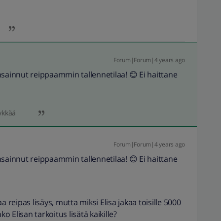
Forum|Forum|4 years ago
nsainnut reippaammin tallennetilaa! 😊 Ei haittane
ykkää
Forum|Forum|4 years ago
nsainnut reippaammin tallennetilaa! 😊 Ei haittane
a reipas lisäys, mutta miksi Elisa jakaa toisille 5000
ko Elisan tarkoitus lisätä kaikille?