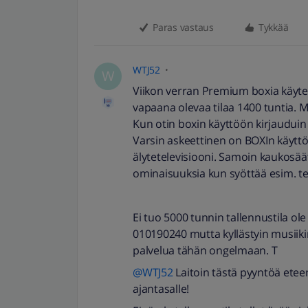
Paras vastaus
Tykkää
WTJ52
W
Viikon verran Premium boxia käytet
vapaana olevaa tilaa 1400 tuntia. M
Kun otin boxin käyttöön kirjauduin e
Varsin askeettinen on BOXIn käyttö
älytetelevisiooni. Samoin kaukosä
ominaisuuksia kun syöttää esim. te
Ei tuo 5000 tunnin tallennustila ol
010190240 mutta kyllästyin musiikin
palvelua tähän ongelmaan. T
@WTJ52
Laitoin tästä pyyntöä eteenp
ajantasalle!