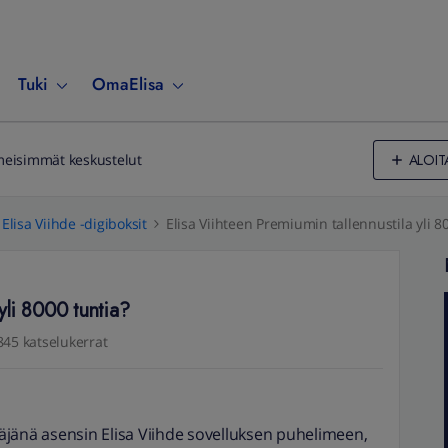
Tuki
OmaElisa
ALOIT
meisimmät keskustelut
Elisa Viihde -digiboksit
Elisa Viihteen Premiumin tallennustila yli 8
 yli 8000 tuntia?
845 katselukerrat
jänä asensin Elisa Viihde sovelluksen puhelimeen,