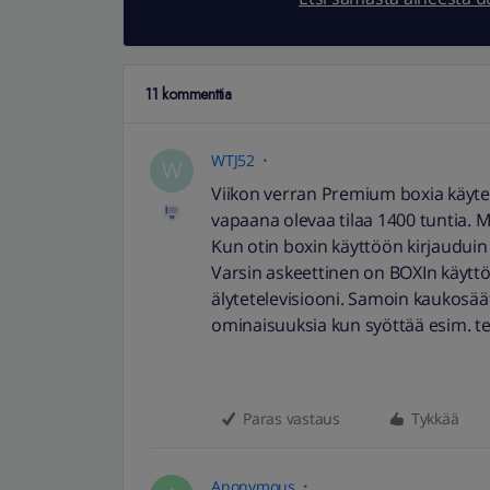
11 kommenttia
WTJ52
W
Viikon verran Premium boxia käytet
vapaana olevaa tilaa 1400 tuntia. M
Kun otin boxin käyttöön kirjauduin e
Varsin askeettinen on BOXIn käyttö
älytetelevisiooni. Samoin kaukosä
ominaisuuksia kun syöttää esim. te
Paras vastaus
Tykkää
Anonymous