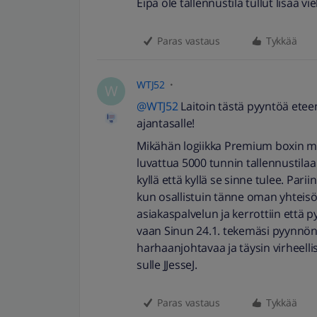
Eipä ole tallennustila tullut lisää v
Paras vastaus
Tykkää
WTJ52
W
@WTJ52
Laitoin tästä pyyntöä eteenp
ajantasalle!
Mikähän logiikka Premium boxin my
luvattua 5000 tunnin tallennustila
kyllä että kyllä se sinne tulee. Par
kun osallistuin tänne oman yhteisön
asiakaspalvelun ja kerrottiin että 
vaan Sinun 24.1. tekemäsi pyynnön 
harhaanjohtavaa ja täysin virheellis
sulle JJesseJ.
Paras vastaus
Tykkää