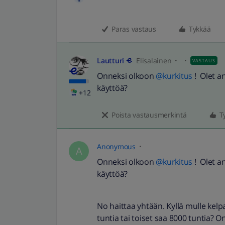
Paras vastaus
Tykkää
Lautturi
Elisalainen
VASTAUS
Onneksi olkoon
@kurkitus
! Olet a
käyttöä?
+12
Poista vastausmerkintä
T
Anonymous
A
Onneksi olkoon
@kurkitus
! Olet a
käyttöä?
No haittaa yhtään. Kyllä mulle kelpa
tuntia tai toiset saa 8000 tuntia? On