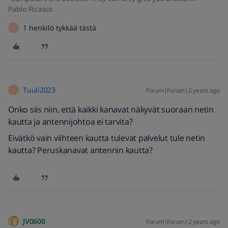
Pablo Picasso
1 henkilö tykkää tästä
T
Tuuli2023
Forum|Forum|2 years ago
T
Onko siis niin, että kaikki kanavat näkyvät suoraan netin
kautta ja antennijohtoa ei tarvita?
Eivätkö vain viihteen kautta tulevat palvelut tule netin
kautta? Peruskanavat antennin kautta?
JV0600
Forum|Forum|2 years ago