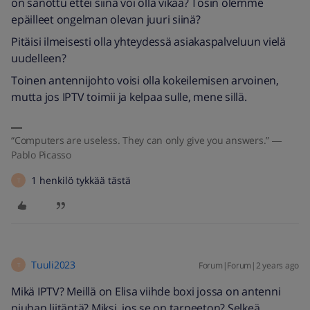
on sanottu ettei siinä voi olla vikaa? Tosin olemme
epäilleet ongelman olevan juuri siinä?
Pitäisi ilmeisesti olla yhteydessä asiakaspalveluun vielä
uudelleen?
Toinen antennijohto voisi olla kokeilemisen arvoinen,
mutta jos IPTV toimii ja kelpaa sulle, mene sillä.
“Computers are useless. They can only give you answers.” ―
Pablo Picasso
1 henkilö tykkää tästä
T
Tuuli2023
Forum|Forum|2 years ago
T
Mikä IPTV? Meillä on Elisa viihde boxi jossa on antenni
piuhan liitäntä? Miksi, jos se on tarpeeton? Selkeä