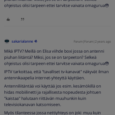
ohjeistus olisi tarpeen ettei tarvitse vaivata omagurua😳
sakarialanne
Forum|Forum|2 years ago
Mikä IPTV? Meillä on Elisa viihde boxi jossa on antenni
piuhan liitäntä? Miksi, jos se on tarpeeton? Selkeä
ohjeistus olisi tarpeen ettei tarvitse vaivata omagurua😳
IPTV tarkoittaa, että "tavalliset tv-kanavat" näkyvät ilman
antennikaapelia internet-yhteyttä käyttäen.
Antenniliitäntää voi käyttää jos esim. kesämökillä on
hidas mobiilinetti ja rajallisesta nopeudesta johtuen
"kaistaa" halutaan riittävän muuhunkin kuin
televisiokanavan katsomiseen.
Myös tilanteessa jossa nettiyhteys on joki muu kuin