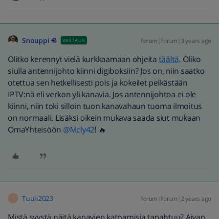
Snouppi
Forum|Forum|3 years ago
VASTAUS
Olitko kerennyt vielä kurkkaamaan ohjeita
täältä
. Oliko
siulla antennijohto kiinni digiboksiin? Jos on, niin saatko
otettua sen hetkellisesti pois ja kokeilet pelkästään
IPTV:nä eli verkon yli kanavia. Jos antennijohtoa ei ole
kiinni, niin toki silloin tuon kanavahaun tuoma ilmoitus
on normaali. Lisäksi oikein mukava saada siut mukaan
OmaYhteisöön
@Mcly42
! 🔥
Tuuli2023
Forum|Forum|2 years ago
T
Mistä syystä näitä kanavien katoamisia tapahtuu? Aivan