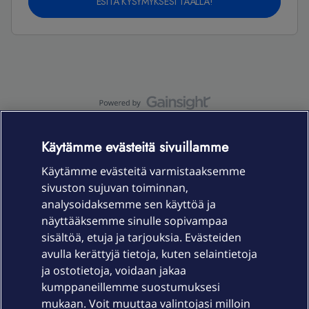
ESITÄ KYSYMYKSESI TÄÄLLÄ!
OmaYhteisö-käyttöehdot
Accessibility statement
Käytämme evästeitä sivuillamme
Käytämme evästeitä varmistaaksemme
sivuston sujuvan toiminnan,
Laitteet & liittymät
analysoidaksemme sen käyttöä ja
näyttääksemme sinulle sopivampaa
sisältöä, etuja ja tarjouksia. Evästeiden
Palvelut
avulla kerättyjä tietoja, kuten selaintietoja
ja ostotietoja, voidaan jakaa
Tuki
kumppaneillemme suostumuksesi
mukaan. Voit muuttaa valintojasi milloin