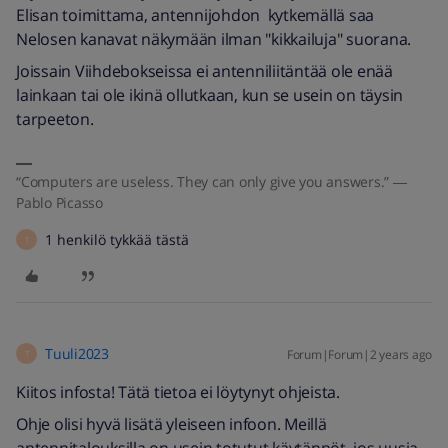
Elisan toimittama, antennijohdon kytkemällä saa
Nelosen kanavat näkymään ilman "kikkailuja" suorana.
Joissain Viihdebokseissa ei antenniliitäntää ole enää
lainkaan tai ole ikinä ollutkaan, kun se usein on täysin
tarpeeton.
“Computers are useless. They can only give you answers.” ―
Pablo Picasso
1 henkilö tykkää tästä
T
Tuuli2023
Forum|Forum|2 years ago
T
Kiitos infosta! Tätä tietoa ei löytynyt ohjeista.
Ohje olisi hyvä lisätä yleiseen infoon. Meillä