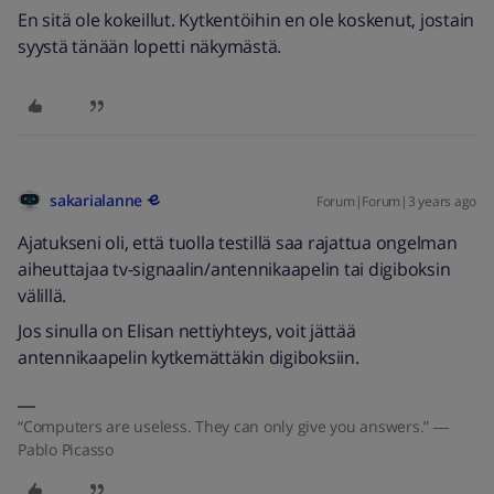
En sitä ole kokeillut. Kytkentöihin en ole koskenut, jostain
syystä tänään lopetti näkymästä.
sakarialanne
Forum|Forum|3 years ago
Ajatukseni oli, että tuolla testillä saa rajattua ongelman
aiheuttajaa tv-signaalin/antennikaapelin tai digiboksin
välillä.
Jos sinulla on Elisan nettiyhteys, voit jättää
antennikaapelin kytkemättäkin digiboksiin.
“Computers are useless. They can only give you answers.” ―
Pablo Picasso