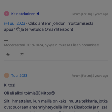
Keinotekoinen
Forum|Forum|2 years ago
K
@Tuuli2023
- Oliko antennijohdon irroittamisesta
apua? 🙂 Ja tervetuloa OmaYhteisöön!
Moderaattori 2019-2024, nykyisin muissa Elisan hommissa!
Tuuli2023
Forum|Forum|2 years ago
T
Kiitos!
Oli eli alkoi toimia👍🏻Kiitos😊
Silti ihmettelen, kun meillä on kaksi muuta telkkaria, jotka
ovat suoraan antenniyhteydellä ilman Elisaboxia ja niissä