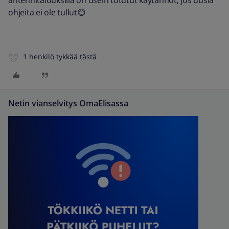
antennitalouksilla on usein totutut käytännöt, jos uusia
ohjeita ei ole tullut😊
1 henkilö tykkää tästä
Netin vianselvitys OmaElisassa