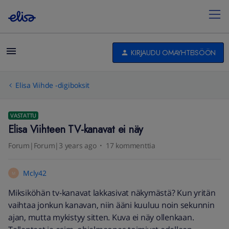
KIRJAUDU OMAYHTEISÖÖN
Elisa Viihde -digiboksit
VASTATTU
Elisa Viihteen TV-kanavat ei näy
Forum|Forum|3 years ago
17 kommenttia
Mcly42
M
Miksiköhän tv-kanavat lakkasivat näkymästä? Kun yritän
vaihtaa jonkun kanavan, niin ääni kuuluu noin sekunnin
ajan, mutta mykistyy sitten. Kuva ei näy ollenkaan.