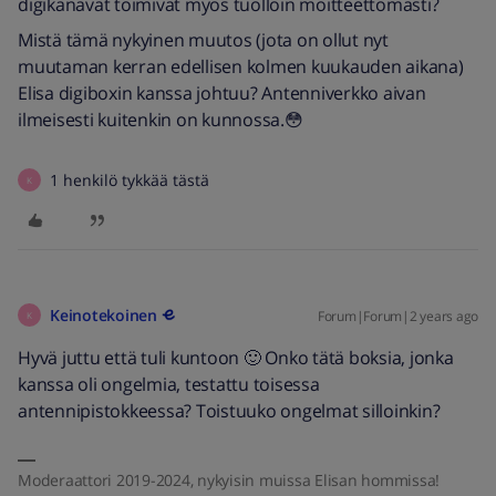
digikanavat toimivat myös tuolloin moitteettomasti?
Mistä tämä nykyinen muutos (jota on ollut nyt
muutaman kerran edellisen kolmen kuukauden aikana)
Elisa digiboxin kanssa johtuu? Antenniverkko aivan
ilmeisesti kuitenkin on kunnossa.😳
1 henkilö tykkää tästä
K
Keinotekoinen
Forum|Forum|2 years ago
K
Hyvä juttu että tuli kuntoon 🙂 Onko tätä boksia, jonka
kanssa oli ongelmia, testattu toisessa
antennipistokkeessa? Toistuuko ongelmat silloinkin?
Moderaattori 2019-2024, nykyisin muissa Elisan hommissa!