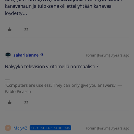
kanavahaun ja tuloksena oli ettei yhtään kanavaa
löydetty…
sakarialanne
Forum|Forum|3 years ago
Näkyykö television virittimellä normaalisti ?
“Computers are useless. They can only give you answers.” ―
Pablo Picasso
Mcly42
Forum|Forum|3 years ago
KESKUSTELUN ALOITTAJA
M