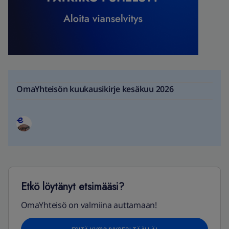
OmaYhteisön kuukausikirje kesäkuu 2026
Etkö löytänyt etsimääsi?
OmaYhteisö on valmiina auttamaan!