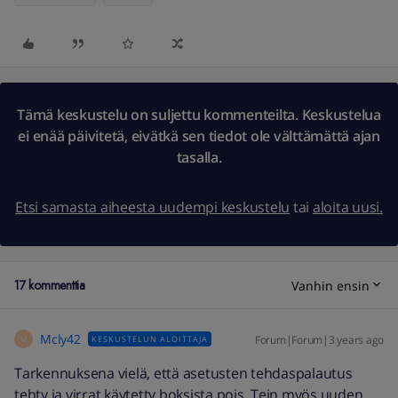
Tämä keskustelu on suljettu kommenteilta. Keskustelua
ei enää päivitetä, eivätkä sen tiedot ole välttämättä ajan
tasalla.
Etsi samasta aiheesta uudempi keskustelu
tai
aloita uusi.
17 kommenttia
Vanhin ensin
Mcly42
Forum|Forum|3 years ago
KESKUSTELUN ALOITTAJA
M
Tarkennuksena vielä, että asetusten tehdaspalautus
tehty ja virrat käytetty boksista pois. Tein myös uuden