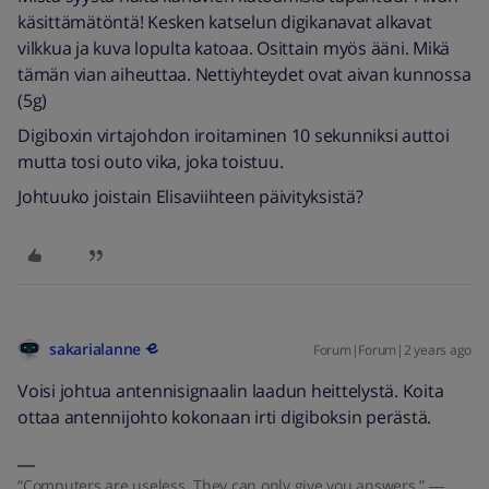
käsittämätöntä! Kesken katselun digikanavat alkavat
vilkkua ja kuva lopulta katoaa. Osittain myös ääni. Mikä
tämän vian aiheuttaa. Nettiyhteydet ovat aivan kunnossa
(5g)
Digiboxin virtajohdon iroitaminen 10 sekunniksi auttoi
mutta tosi outo vika, joka toistuu.
Johtuuko joistain Elisaviihteen päivityksistä?
sakarialanne
Forum|Forum|2 years ago
Voisi johtua antennisignaalin laadun heittelystä. Koita
ottaa antennijohto kokonaan irti digiboksin perästä.
“Computers are useless. They can only give you answers.” ―