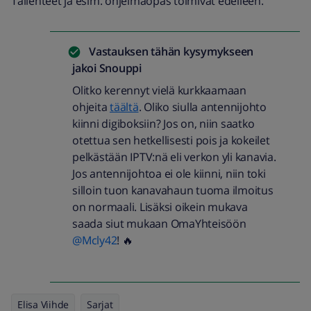
Tallenteet ja esim. ohjelmaopas toimivat edelleen.
Vastauksen tähän kysymykseen
jakoi
Snouppi
Olitko kerennyt vielä kurkkaamaan
ohjeita
täältä
. Oliko siulla antennijohto
kiinni digiboksiin? Jos on, niin saatko
otettua sen hetkellisesti pois ja kokeilet
pelkästään IPTV:nä eli verkon yli kanavia.
Jos antennijohtoa ei ole kiinni, niin toki
silloin tuon kanavahaun tuoma ilmoitus
on normaali. Lisäksi oikein mukava
saada siut mukaan OmaYhteisöön
@Mcly42
! 🔥
Elisa Viihde
Sarjat