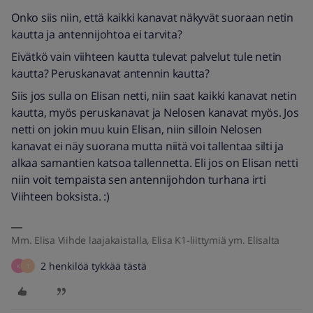
Onko siis niin, että kaikki kanavat näkyvät suoraan netin
kautta ja antennijohtoa ei tarvita?
Eivätkö vain viihteen kautta tulevat palvelut tule netin
kautta? Peruskanavat antennin kautta?
Siis jos sulla on Elisan netti, niin saat kaikki kanavat netin
kautta, myös peruskanavat ja Nelosen kanavat myös. Jos
netti on jokin muu kuin Elisan, niin silloin Nelosen
kanavat ei näy suorana mutta niitä voi tallentaa silti ja
alkaa samantien katsoa tallennetta. Eli jos on Elisan netti
niin voit tempaista sen antennijohdon turhana irti
Viihteen boksista. :)
Mm. Elisa Viihde laajakaistalla, Elisa K1-liittymiä ym. Elisalta
2 henkilöä tykkää tästä
K
T