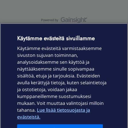
OmaYhteisö-käyttöehdot
Accessibility statement
Käytämme evästeitä sivuillamme
Käytämme evästeitä varmistaaksemme
sivuston sujuvan toiminnan,
Laitteet & liittymät
analysoidaksemme sen käyttöä ja
näyttääksemme sinulle sopivampaa
sisältöä, etuja ja tarjouksia. Evästeiden
Palvelut
avulla kerättyjä tietoja, kuten selaintietoja
ja ostotietoja, voidaan jakaa
Tuki
kumppaneillemme suostumuksesi
mukaan. Voit muuttaa valintojasi milloin
tahansa.
Lue lisää tietosuojasta ja
Ajankohtaista
evästeistä.
Elisa Oyj