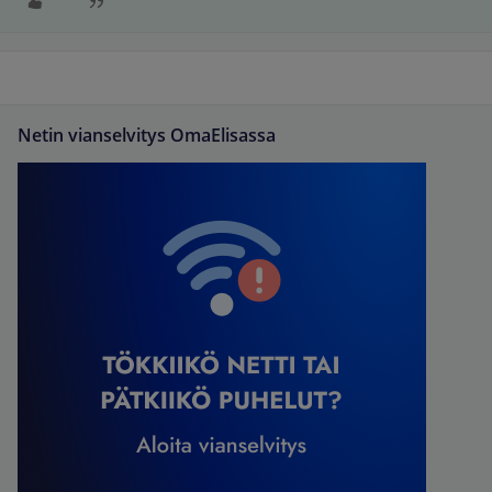
Netin vianselvitys OmaElisassa