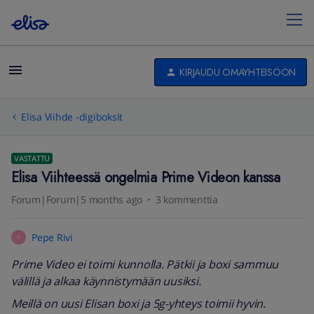
KIRJAUDU OMAYHTEISÖÖN
Elisa Viihde -digiboksit
VASTATTU
Elisa Viihteessä ongelmia Prime Videon kanssa
Forum|Forum|5 months ago
3 kommenttia
Pepe Rivi
P
Prime Video ei toimi kunnolla. Pätkii ja boxi sammuu
välillä ja alkaa käynnistymään uusiksi.
Meillä on uusi Elisan boxi ja 5g-yhteys toimii hyvin.