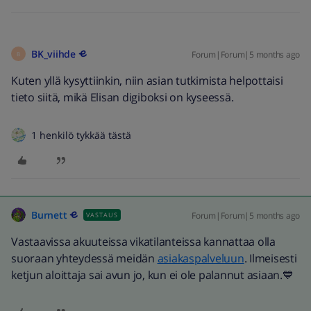
BK_viihde
Forum|Forum|5 months ago
B
Kuten yllä kysyttiinkin, niin asian tutkimista helpottaisi
tieto siitä, mikä Elisan digiboksi on kyseessä.
1 henkilö tykkää tästä
Burnett
Forum|Forum|5 months ago
VASTAUS
Vastaavissa akuuteissa vikatilanteissa kannattaa olla
suoraan yhteydessä meidän
asiakaspalveluun
. Ilmeisesti
ketjun aloittaja sai avun jo, kun ei ole palannut asiaan.💙