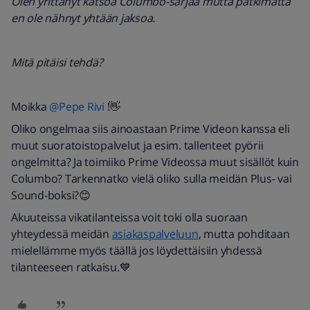
Olen yrittänyt katsoa Columbo-sarjaa mutta pätkimättä
en ole nähnyt yhtään jaksoa.
Mitä pitäisi tehdä?
Moikka ​
@Pepe Rivi
!👋
Oliko ongelmaa siis ainoastaan Prime Videon kanssa eli
muut suoratoistopalvelut ja esim. tallenteet pyörii
ongelmitta? Ja toimiiko Prime Videossa muut sisällöt kuin
Columbo? Tarkennatko vielä oliko sulla meidän Plus- vai
Sound-boksi?😊
Akuuteissa vikatilanteissa voit toki olla suoraan
yhteydessä meidän
asiakaspalveluun
, mutta pohditaan
mielellämme myös täällä jos löydettäisiin yhdessä
tilanteeseen ratkaisu.💙