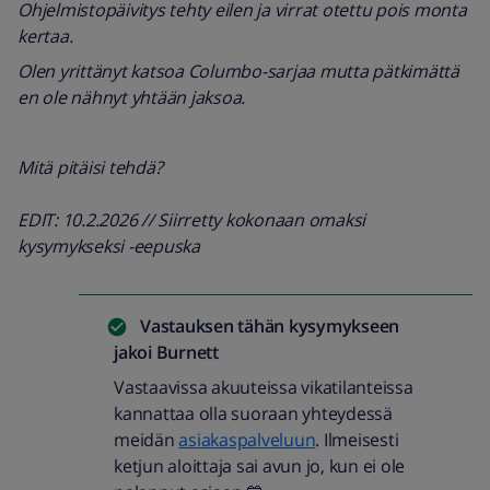
Ohjelmistopäivitys tehty eilen ja virrat otettu pois monta
kertaa.
Olen yrittänyt katsoa Columbo-sarjaa mutta pätkimättä
en ole nähnyt yhtään jaksoa.
Mitä pitäisi tehdä?
EDIT: 10.2.2026 // Siirretty kokonaan omaksi
kysymykseksi -eepuska
Vastauksen tähän kysymykseen
jakoi
Burnett
Vastaavissa akuuteissa vikatilanteissa
kannattaa olla suoraan yhteydessä
meidän
asiakaspalveluun
. Ilmeisesti
ketjun aloittaja sai avun jo, kun ei ole