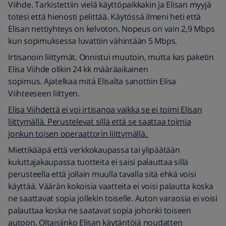
Viihde. Tarkistettiin vielä käyttöpaikkakin ja Elisan myyjä
totesi että hienosti pelittää. Käytössä ilmeni heti että
Elisan nettiyhteys on kelvoton. Nopeus on vain 2,9 Mbps
kun sopimuksessa luvattiin vähintään 5 Mbps.
Irtisanoin liittymät. Onnistui muutoin, mutta kas paketin
Elisa Viihde olikin 24 kk määräaikainen
sopimus. Ajatelkaa mitä Elisalta sanottiin Elisa
Viihteeseen liittyen.
Elisa Viihdettä ei voi irtisanoa vaikka se ei toimi Elisan
liittymällä. Perustelevat sillä että se saattaa toimia
jonkun toisen operaattorin liittymällä.
Miettikääpä että verkkokaupassa tai ylipäätään
kuluttajakaupassa tuotteita ei saisi palauttaa sillä
perusteella että jollain muulla tavalla sitä ehkä voisi
käyttää. Väärän kokoisia vaatteita ei voisi palautta koska
ne saattavat sopia jollekin toiselle. Auton varaosia ei voisi
palauttaa koska ne saatavat sopia johonki toiseen
autoon. Oltaisiinko Elisan käytäntöjä noudatten