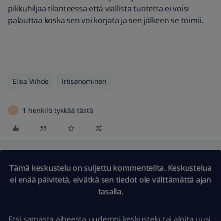
pikkuhiljaa tilanteessa että viallista tuotetta ei voisi
palauttaa koska sen voi korjata ja sen jälkeen se toimii.
Elisa Viihde
Irtisanominen
1 henkilö tykkää tästä
K
Tämä keskustelu on suljettu kommenteilta. Keskustelua
ei enää päivitetä, eivätkä sen tiedot ole välttämättä ajan
tasalla.
Etsi samasta aiheesta uudempi keskustelu
tai
aloita uusi.