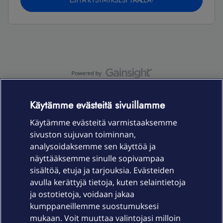
ESITÄ KYSYMYKSESI TÄÄLLÄ!
OmaYhteisö-käyttöehdot
Accessibility statement
Käytämme evästeitä sivuillamme
Käytämme evästeitä varmistaaksemme
sivuston sujuvan toiminnan,
Laitteet & liittymät
analysoidaksemme sen käyttöä ja
näyttääksemme sinulle sopivampaa
sisältöä, etuja ja tarjouksia. Evästeiden
Palvelut
avulla kerättyjä tietoja, kuten selaintietoja
ja ostotietoja, voidaan jakaa
Tuki
kumppaneillemme suostumuksesi
mukaan. Voit muuttaa valintojasi milloin