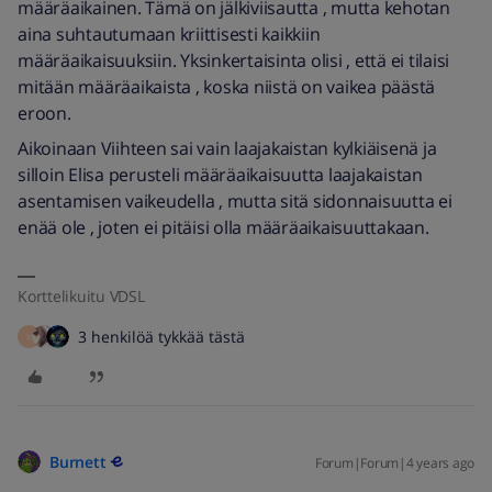
määräaikainen. Tämä on jälkiviisautta , mutta kehotan
aina suhtautumaan kriittisesti kaikkiin
määräaikaisuuksiin. Yksinkertaisinta olisi , että ei tilaisi
mitään määräaikaista , koska niistä on vaikea päästä
eroon.
Aikoinaan Viihteen sai vain laajakaistan kylkiäisenä ja
silloin Elisa perusteli määräaikaisuutta laajakaistan
asentamisen vaikeudella , mutta sitä sidonnaisuutta ei
enää ole , joten ei pitäisi olla määräaikaisuuttakaan.
Korttelikuitu VDSL
3 henkilöä tykkää tästä
K
Burnett
Forum|Forum|4 years ago