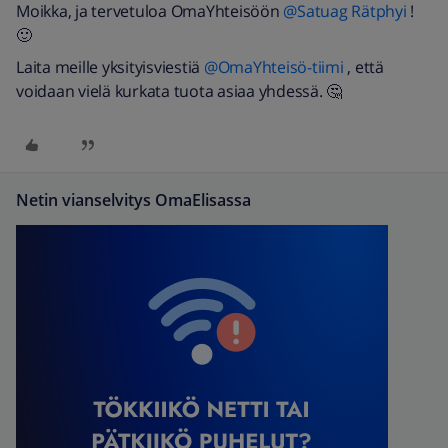
Moikka, ja tervetuloa OmaYhteisöön
@Satuag Rätphyi
!
🙂
Laita meille yksityisviestiä
@OmaYhteisö-tiimi
, että
voidaan vielä kurkata tuota asiaa yhdessä. 🤔
Netin vianselvitys OmaElisassa