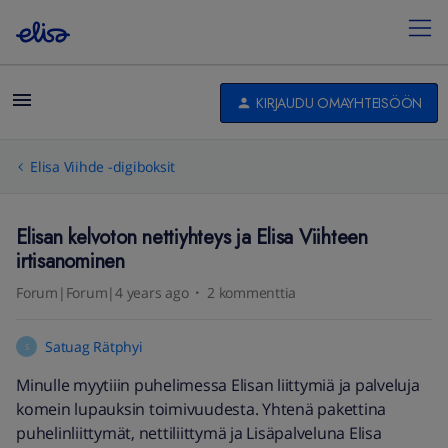
KIRJAUDU OMAYHTEISÖÖN
Elisa Viihde -digiboksit
Elisan kelvoton nettiyhteys ja Elisa Viihteen
irtisanominen
Forum|Forum|4 years ago
2 kommenttia
Satuag Rätphyi
S
Minulle myytiiin puhelimessa Elisan liittymiä ja palveluja
komein lupauksin toimivuudesta. Yhtenä pakettina
puhelinliittymät, nettiliittymä ja Lisäpalveluna Elisa