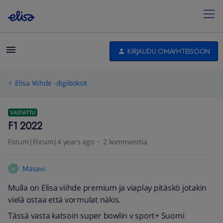
KIRJAUDU OMAYHTEISÖÖN
Elisa Viihde -digiboksit
VASTATTU
F1 2022
Forum|Forum|4 years ago
2 kommenttia
Masavi
M
Mulla on Elisa viihde premium ja viaplay pitäskö jotakin
vielä ostaa että vormulat näkis.
Tässä vasta katsoin super bowlin v sport+ Suomi