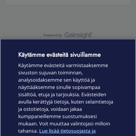
OmaYhteisö-käyttöehdot
Accessibility statement
Käytämme evästeitä sivuillamme
Käytämme evästeitä varmistaaksemme
sivuston sujuvan toiminnan,
Laitteet & liittymät
analysoidaksemme sen käyttöä ja
näyttääksemme sinulle sopivampaa
sisältöä, etuja ja tarjouksia. Evästeiden
Palvelut
avulla kerättyjä tietoja, kuten selaintietoja
ja ostotietoja, voidaan jakaa
Tuki
kumppaneillemme suostumuksesi
mukaan. Voit muuttaa valintojasi milloin
tahansa.
Lue lisää tietosuojasta ja
Ajankohtaista