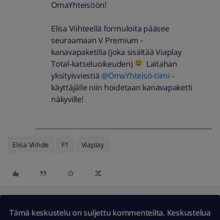
OmaYhteisöön!
Elisa Viihteellä formuloita pääsee
seuraamaan V Premium -
kanavapaketilla (joka sisältää Viaplay
Total-katseluoikeuden)
Laitahan
yksityisviestiä
@OmaYhteisö-tiimi
-
käyttäjälle niin hoidetaan kanavapaketti
näkyville!
Elisa Viihde
F1
Viaplay
Tämä keskustelu on suljettu kommenteilta. Keskustelua