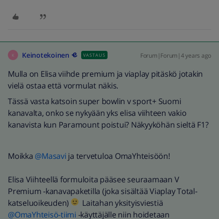
Keinotekoinen
Forum|Forum|4 years ago
VASTAUS
K
Mulla on Elisa viihde premium ja viaplay pitäskö jotakin
vielä ostaa että vormulat näkis.
Tässä vasta katsoin super bowlin v sport+ Suomi
kanavalta, onko se nykyään yks elisa viihteen vakio
kanavista kun Paramount poistui? Näkyyköhän sieltä F1?
Moikka
@Masavi
ja tervetuloa OmaYhteisöön!
Elisa Viihteellä formuloita pääsee seuraamaan V
Premium -kanavapaketilla (joka sisältää Viaplay Total-
katseluoikeuden)
Laitahan yksityisviestiä
@OmaYhteisö-tiimi
-käyttäjälle niin hoidetaan