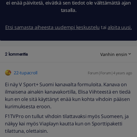
ei enää päivitetä, eivätkä sen tiedot ole välttämättä ajan
tasalla.
Etsi samasta aiheesta uudempi keskustelu
tai
aloita uusi.
2 kommenttia
Vanhin ensin
22-tupacroll
Forum|Forum|4 years ago
Ei näy V Sport+ Suomi kanavalta formuloita. Kanava on
ilmaisena ainakin kanavakortilla, Elisa Viihteestä en tiedä
kun en ole sitä käyttänyt enää kun kohta vihdoin pääsen
kurimuksesta eroon.
F1TVPro on tullut vihdoin tilattavaksi myös Suomeen, ja
näkyy kai myös Viaplayn kautta kun on Sporttipaketti
tilattuna, olettaisin.