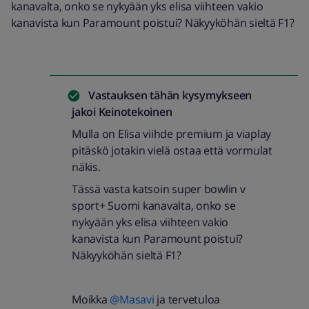
kanavalta, onko se nykyään yks elisa viihteen vakio
kanavista kun Paramount poistui? Näkyyköhän sieltä F1?
Vastauksen tähän kysymykseen
jakoi
Keinotekoinen
Mulla on Elisa viihde premium ja viaplay
pitäskö jotakin vielä ostaa että vormulat
näkis.
Tässä vasta katsoin super bowlin v
sport+ Suomi kanavalta, onko se
nykyään yks elisa viihteen vakio
kanavista kun Paramount poistui?
Näkyyköhän sieltä F1?
Moikka
@Masavi
ja tervetuloa