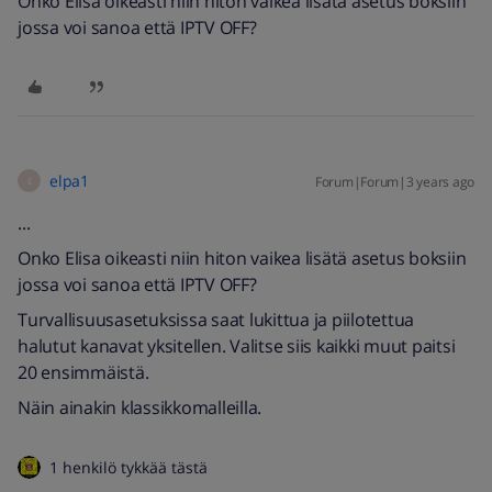
Onko Elisa oikeasti niin hiton vaikea lisätä asetus boksiin
jossa voi sanoa että IPTV OFF?
elpa1
Forum|Forum|3 years ago
E
...
Onko Elisa oikeasti niin hiton vaikea lisätä asetus boksiin
jossa voi sanoa että IPTV OFF?
Turvallisuusasetuksissa saat lukittua ja piilotettua
halutut kanavat yksitellen. Valitse siis kaikki muut paitsi
20 ensimmäistä.
Näin ainakin klassikkomalleilla.
1 henkilö tykkää tästä