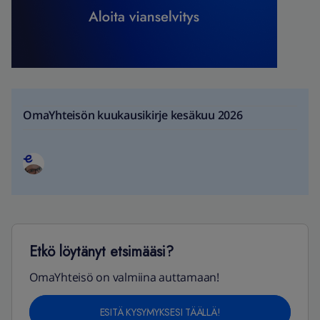
OmaYhteisön kuukausikirje kesäkuu 2026
Etkö löytänyt etsimääsi?
OmaYhteisö on valmiina auttamaan!
ESITÄ KYSYMYKSESI TÄÄLLÄ!