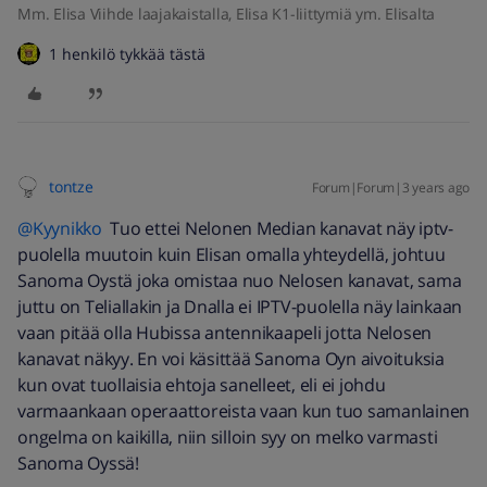
Mm. Elisa Viihde laajakaistalla, Elisa K1-liittymiä ym. Elisalta
1 henkilö tykkää tästä
tontze
Forum|Forum|3 years ago
@Kyynikko
Tuo ettei Nelonen Median kanavat näy iptv-
puolella muutoin kuin Elisan omalla yhteydellä, johtuu
Sanoma Oystä joka omistaa nuo Nelosen kanavat, sama
juttu on Teliallakin ja Dnalla ei IPTV-puolella näy lainkaan
vaan pitää olla Hubissa antennikaapeli jotta Nelosen
kanavat näkyy. En voi käsittää Sanoma Oyn aivoituksia
kun ovat tuollaisia ehtoja sanelleet, eli ei johdu
varmaankaan operaattoreista vaan kun tuo samanlainen
ongelma on kaikilla, niin silloin syy on melko varmasti
Sanoma Oyssä!