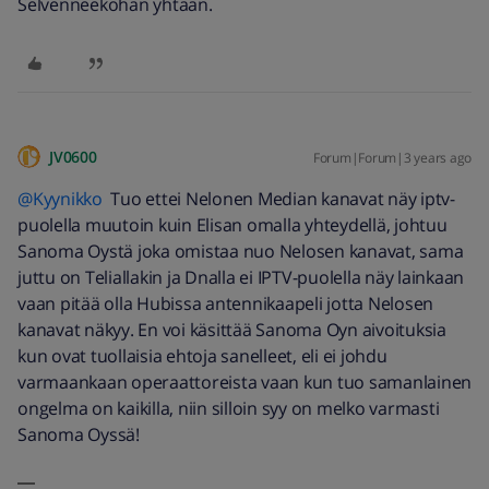
Selvenneeköhän yhtään.
JV0600
Forum|Forum|3 years ago
@Kyynikko
Tuo ettei Nelonen Median kanavat näy iptv-
puolella muutoin kuin Elisan omalla yhteydellä, johtuu
Sanoma Oystä joka omistaa nuo Nelosen kanavat, sama
juttu on Teliallakin ja Dnalla ei IPTV-puolella näy lainkaan
vaan pitää olla Hubissa antennikaapeli jotta Nelosen
kanavat näkyy. En voi käsittää Sanoma Oyn aivoituksia
kun ovat tuollaisia ehtoja sanelleet, eli ei johdu
varmaankaan operaattoreista vaan kun tuo samanlainen
ongelma on kaikilla, niin silloin syy on melko varmasti
Sanoma Oyssä!