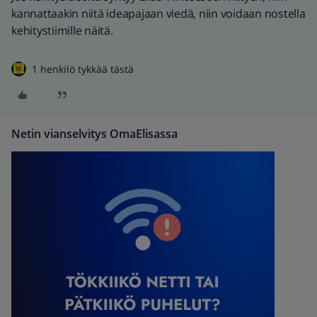
kannattaakin niitä ideapajaan viedä, niin voidaan nostella
kehitystiimille näitä.
1 henkilö tykkää tästä
Netin vianselvitys OmaElisassa