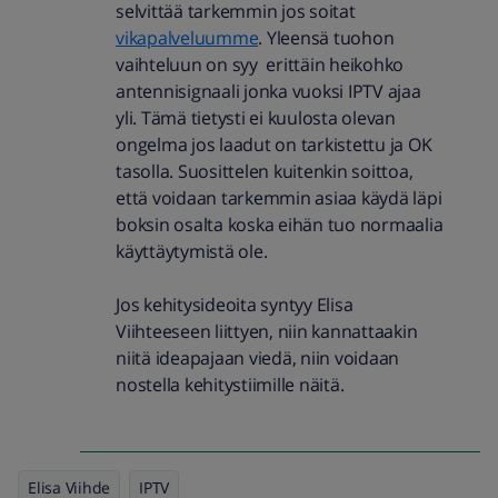
selvittää tarkemmin jos soitat
vikapalveluumme
. Yleensä tuohon
vaihteluun on syy erittäin heikohko
antennisignaali jonka vuoksi IPTV ajaa
yli. Tämä tietysti ei kuulosta olevan
ongelma jos laadut on tarkistettu ja OK
tasolla. Suosittelen kuitenkin soittoa,
että voidaan tarkemmin asiaa käydä läpi
boksin osalta koska eihän tuo normaalia
käyttäytymistä ole.
Jos kehitysideoita syntyy Elisa
Viihteeseen liittyen, niin kannattaakin
niitä ideapajaan viedä, niin voidaan
nostella kehitystiimille näitä.
Elisa Viihde
IPTV