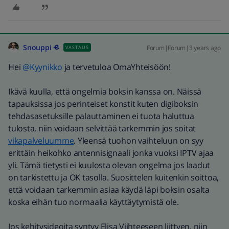
Snouppi
Forum|Forum|3 years ago
VASTAUS
Hei
@Kyynikko
ja tervetuloa OmaYhteisöön!
Ikävä kuulla, että ongelmia boksin kanssa on. Näissä
tapauksissa jos perinteiset konstit kuten digiboksin
tehdasasetuksille palauttaminen ei tuota haluttua
tulosta, niin voidaan selvittää tarkemmin jos soitat
vikapalveluumme
. Yleensä tuohon vaihteluun on syy
erittäin heikohko antennisignaali jonka vuoksi IPTV ajaa
yli. Tämä tietysti ei kuulosta olevan ongelma jos laadut
on tarkistettu ja OK tasolla. Suosittelen kuitenkin soittoa,
että voidaan tarkemmin asiaa käydä läpi boksin osalta
koska eihän tuo normaalia käyttäytymistä ole.
Jos kehitysideoita syntyy Elisa Viihteeseen liittyen, niin