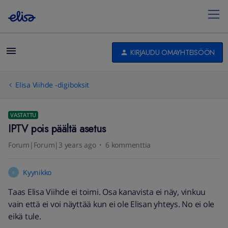
KIRJAUDU OMAYHTEISÖÖN
Elisa Viihde -digiboksit
VASTATTU
IPTV pois päältä asetus
Forum|Forum|3 years ago
6 kommenttia
Kyynikko
K
Taas Elisa Viihde ei toimi. Osa kanavista ei näy, vinkuu
vain että ei voi näyttää kun ei ole Elisan yhteys. No ei ole
eikä tule.