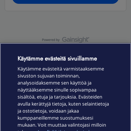
OmaYhteisö-käyttöehdot
Accessibility statement
Käytämme evästeitä sivuillamme
Käytämme evästeitä varmistaaksemme
sivuston sujuvan toiminnan,
Laitteet & liittymät
analysoidaksemme sen käyttöä ja
näyttääksemme sinulle sopivampaa
sisältöä, etuja ja tarjouksia. Evästeiden
Palvelut
avulla kerättyjä tietoja, kuten selaintietoja
ja ostotietoja, voidaan jakaa
Tuki
kumppaneillemme suostumuksesi
mukaan. Voit muuttaa valintojasi milloin