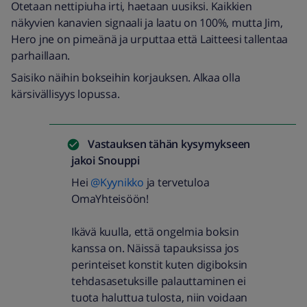
Otetaan nettipiuha irti, haetaan uusiksi. Kaikkien
näkyvien kanavien signaali ja laatu on 100%, mutta Jim,
Hero jne on pimeänä ja urputtaa että Laitteesi tallentaa
parhaillaan.
Saisiko näihin bokseihin korjauksen. Alkaa olla
kärsivällisyys lopussa.
Vastauksen tähän kysymykseen
jakoi
Snouppi
Hei
@Kyynikko
ja tervetuloa
OmaYhteisöön!
Ikävä kuulla, että ongelmia boksin
kanssa on. Näissä tapauksissa jos
perinteiset konstit kuten digiboksin
tehdasasetuksille palauttaminen ei
tuota haluttua tulosta, niin voidaan