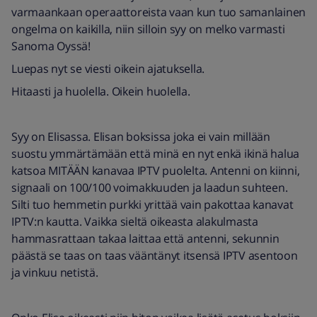
varmaankaan operaattoreista vaan kun tuo samanlainen
ongelma on kaikilla, niin silloin syy on melko varmasti
Sanoma Oyssä!
Luepas nyt se viesti oikein ajatuksella.
Hitaasti ja huolella. Oikein huolella.
Syy on Elisassa. Elisan boksissa joka ei vain millään
suostu ymmärtämään että minä en nyt enkä ikinä halua
katsoa MITÄÄN kanavaa IPTV puolelta. Antenni on kiinni,
signaali on 100/100 voimakkuuden ja laadun suhteen.
Silti tuo hemmetin purkki yrittää vain pakottaa kanavat
IPTV:n kautta. Vaikka sieltä oikeasta alakulmasta
hammasrattaan takaa laittaa että antenni, sekunnin
päästä se taas on taas vääntänyt itsensä IPTV asentoon
ja vinkuu netistä.