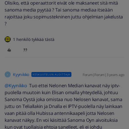
Olisiko, että operaattorit eivät ole maksaneet sitä mitä
sanoma media pyytää ? Tai sanoma mediaa itseään
rajoittaa joku sopimustekninen juttu ohjelmian jakelusta
?
1 henkilö tykkää tästä
Kyynikko
Forum|Forum|3 years ago
KESKUSTELUN ALOITTAJA
K
@Kyynikko
Tuo ettei Nelonen Median kanavat näy iptv-
puolella muutoin kuin Elisan omalla yhteydellä, johtuu
Sanoma Oystä joka omistaa nuo Nelosen kanavat, sama
juttu on Teliallakin ja Dnalla ei IPTV-puolella näy lainkaan
vaan pitää olla Hubissa antennikaapeli jotta Nelosen
kanavat näkyy. En voi käsittää Sanoma Oyn aivoituksia
kun ovat tuollaisia ehtoja sanelleet, eli ei johdu