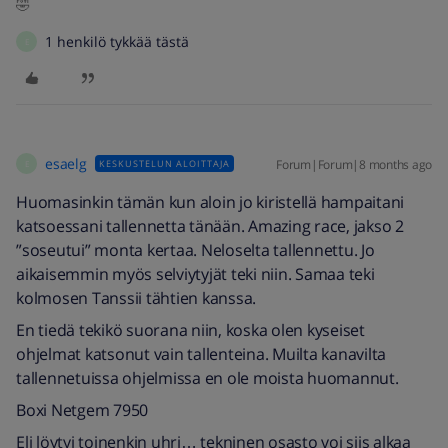
🤣
1 henkilö tykkää tästä
E
esaelg
Forum|Forum|8 months ago
KESKUSTELUN ALOITTAJA
E
Huomasinkin tämän kun aloin jo kiristellä hampaitani
katsoessani tallennetta tänään. Amazing race, jakso 2
”soseutui” monta kertaa. Neloselta tallennettu. Jo
aikaisemmin myös selviytyjät teki niin. Samaa teki
kolmosen Tanssii tähtien kanssa.
En tiedä tekikö suorana niin, koska olen kyseiset
ohjelmat katsonut vain tallenteina. Muilta kanavilta
tallennetuissa ohjelmissa en ole moista huomannut.
Boxi Netgem 7950
Eli löytyi toinenkin uhri… tekninen osasto voi siis alkaa