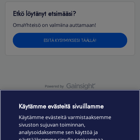
Etkö löytänyt etsimääsi?
OmaYhteisö on valmiina auttamaan!
ESITÄ KYSYMYKSESI TÄÄLLÄ!
OmaYhteisö-käyttöehdot
Accessibility statement
Käytämme evästeitä sivuillamme
Käytämme evästeitä varmistaaksemme
sivuston sujuvan toiminnan,
Laitteet & liittymät
analysoidaksemme sen käyttöä ja
näyttääksemme sinulle sopivampaa