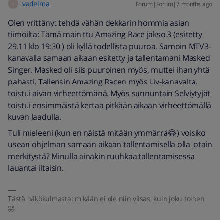
vadelma
Forum|Forum|7 months ago
V
Olen yrittänyt tehdä vähän dekkarin hommia asian
tiimoilta: Tämä mainittu Amazing Race jakso 3 (esitetty
29.11 klo 19:30 ) oli kyllä todellista puuroa. Samoin MTV3-
kanavalla samaan aikaan esitetty ja tallentamani Masked
Singer. Masked oli siis puuroinen myös, muttei ihan yhtä
pahasti. Tallensin Amazing Racen myös Liv-kanavalta,
toistui aivan virheettömänä. Myös sunnuntain Selviytyjät
toistui ensimmäistä kertaa pitkään aikaan virheettömällä
kuvan laadulla.
Tuli mieleeni (kun en näistä mitään ymmärrä😂) voisiko
usean ohjelman samaan aikaan tallentamisella olla jotain
merkitystä? Minulla ainakin ruuhkaa tallentamisessa
lauantai iltaisin.
Tästä näkökulmasta: mikään ei ole niin viisas, kuin joku toinen
🤣