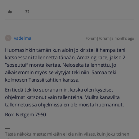
vadelma
Forum|Forum|8 months ago
V
Huomasinkin tämän kun aloin jo kiristellä hampaitani
katsoessani tallennetta tänään. Amazing race, jakso 2
”soseutui” monta kertaa. Neloselta tallennettu. Jo
aikaisemmin myös selviytyjät teki niin. Samaa teki
kolmosen Tanssii tähtien kanssa.
En tiedä tekikö suorana niin, koska olen kyseiset
ohjelmat katsonut vain tallenteina. Muilta kanavilta
tallennetuissa ohjelmissa en ole moista huomannut.
Boxi Netgem 7950
Tästä näkökulmasta: mikään ei ole niin viisas, kuin joku toinen