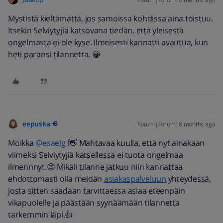
Mystistä kieltämättä, jos samoissa kohdissa aina toistuu.
Itsekin Selviytyjiä katsovana tiedän, että yleisestä
ongelmasta ei ole kyse. Ilmeisesti kannatti avautua, kun
heti paransi tilannetta. 😀
eepuska
Forum|Forum|8 months ago
Moikka ​
@esaelg
!👋 Mahtavaa kuulla, että nyt ainakaan
viimeksi Selviytyjiä katsellessa ei tuota ongelmaa
ilmennnyt.😊 Mikäli tilanne jatkuu niin kannattaa
ehdottomasti olla meidän
asiakaspalveluun
yhteydessä,
josta sitten saadaan tarvittaessa asiaa eteenpäin
vikapuolelle ja päästään syynäämään tilannetta
tarkemmin läpi.👍