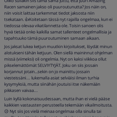
Oliko sullakin siis tämä sama juttu, että juuri Amazing
Racen samainen jakso oli puuroutunutta? Jos näin on,
niin voisit laittaa tarkemmat tiedot jaksosta niin
tsekataan. 👍Koitetaan tässä nyt rajailla ongelmaa, kun ei
tiedossa olevaa vikatilannetta ole. Toisin sanoen olis
hyvä tietää onko kaikilla samat tallenteet ongelmallisia ja
tapahtuuko tämä puuroutuminen samaan aikaan.
Jos jaksat lukea ketjun muutkin kirjoitukset, löydät minun
alotukseni tähän ketjuun. Olen siellä maininnut ohjelman
missä (viimeksi) oli ongelmia. Nyt on kaksi viikkoa ollut
pikselemättömät SELVIYTYJÄT. Joku on siis jossain
korjannut jotain...sekin on jo mainittu jossain
viesteissäni… lukemalla asiat selviäisi ilman turhia
kysymyksiä, mutta siinähän joutuisi itse näkemään
pikkasen vaivaa…
Luin kyllä kokonaisuudessaan, mutta ihan ei vielä pääse
kaikkien vastausten perusteella tekemään vikailmoitusta.
😥 Nyt siis jos vielä meinaa ongelmaa olla sinulla tai