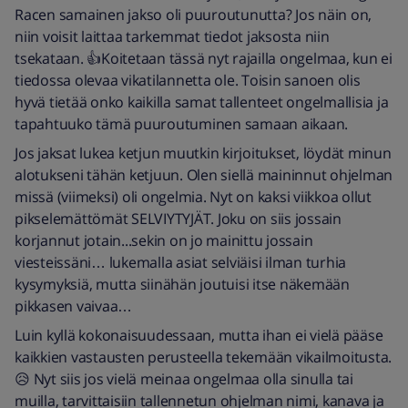
Racen samainen jakso oli puuroutunutta? Jos näin on,
niin voisit laittaa tarkemmat tiedot jaksosta niin
tsekataan. 👍Koitetaan tässä nyt rajailla ongelmaa, kun ei
tiedossa olevaa vikatilannetta ole. Toisin sanoen olis
hyvä tietää onko kaikilla samat tallenteet ongelmallisia ja
tapahtuuko tämä puuroutuminen samaan aikaan.
Jos jaksat lukea ketjun muutkin kirjoitukset, löydät minun
alotukseni tähän ketjuun. Olen siellä maininnut ohjelman
missä (viimeksi) oli ongelmia. Nyt on kaksi viikkoa ollut
pikselemättömät SELVIYTYJÄT. Joku on siis jossain
korjannut jotain...sekin on jo mainittu jossain
viesteissäni… lukemalla asiat selviäisi ilman turhia
kysymyksiä, mutta siinähän joutuisi itse näkemään
pikkasen vaivaa…
Luin kyllä kokonaisuudessaan, mutta ihan ei vielä pääse
kaikkien vastausten perusteella tekemään vikailmoitusta.
😥 Nyt siis jos vielä meinaa ongelmaa olla sinulla tai
muilla, tarvittaisiin tallennetun ohjelman nimi, kanava ja