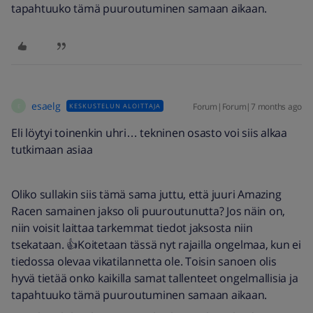
tapahtuuko tämä puuroutuminen samaan aikaan.
esaelg
Forum|Forum|7 months ago
KESKUSTELUN ALOITTAJA
E
Eli löytyi toinenkin uhri… tekninen osasto voi siis alkaa
tutkimaan asiaa
Oliko sullakin siis tämä sama juttu, että juuri Amazing
Racen samainen jakso oli puuroutunutta? Jos näin on,
niin voisit laittaa tarkemmat tiedot jaksosta niin
tsekataan. 👍Koitetaan tässä nyt rajailla ongelmaa, kun ei
tiedossa olevaa vikatilannetta ole. Toisin sanoen olis
hyvä tietää onko kaikilla samat tallenteet ongelmallisia ja
tapahtuuko tämä puuroutuminen samaan aikaan.