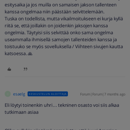
esitysaika ja jos muilla on samaisen jakson tallenteen
kanssa ongelmaa niin päästään selvittelemään.
Tuska on todellista, mutta vikailmoitukseen ei kurja kyllä
riitä se, että joillakin on joidenkin jaksojen kanssa
ongelmia. Täytyisi siis selvittää onko sama ongelma
useammalla ihmisellä samojen tallenteiden kanssa ja
toistuuko se myös sovelluksella / Viihteen sivujen kautta
katsoessa. 🙏
esaelg
Forum|Forum|7 months ago
KESKUSTELUN ALOITTAJA
E
Eli löytyi toinenkin uhri… tekninen osasto voi siis alkaa
tutkimaan asiaa