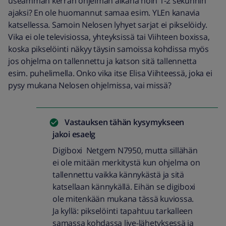
useamman kerran ohjelman aikana noin 1-2 sekunnin
ajaksi? En ole huomannut samaa esim. YLEn kanavia
katsellessa. Samoin Nelosen lyhyet sarjat ei pikselöidy.
Vika ei ole televisiossa, yhteyksissä tai Viihteen boxissa,
koska pikselöinti näkyy täysin samoissa kohdissa myös
jos ohjelma on tallennettu ja katson sitä tallennetta
esim. puhelimella. Onko vika itse Elisa Viihteessä, joka ei
pysy mukana Nelosen ohjelmissa, vai missä?
Vastauksen tähän kysymykseen
jakoi
esaelg
Digiboxi Netgem N7950, mutta sillähän
ei ole mitään merkitystä kun ohjelma on
tallennettu vaikka kännykästä ja sitä
katsellaan kännykällä. Eihän se digiboxi
ole mitenkään mukana tässä kuviossa.
Ja kyllä: pikselöinti tapahtuu tarkalleen
samassa kohdassa live-lähetyksessä ja