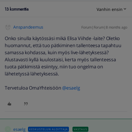
13 kommenttia
Vanhin ensin
Anspandeemus
Forum|Forum|8 months ago
Onko sinulla käytössäsi mikä Elisa Viihde -laite? Oletko
huomannut, että tuo pätkiminen tallenteesa tapahtuu
samassa kohdassa, kuin myös live-lähetyksessä?
Alustavasti kyllä kuulostaisi, kerta myös tallenteessa
tuota pätkimistä esiintyy, niin tuo ongelma on
lähetetyssä lähetyksessä.
Tervetuloa OmaYhteisöön ​
@esaelg
esaelg
KESKUSTELUN ALOITTAJA
VASTAUS
E