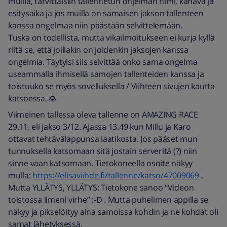
muilla, tarvittaisiin tallennetun ohjelman nimi, kanava ja
esitysaika ja jos muilla on samaisen jakson tallenteen
kanssa ongelmaa niin päästään selvittelemään.
Tuska on todellista, mutta vikailmoitukseen ei kurja kyllä
riitä se, että joillakin on joidenkin jaksojen kanssa
ongelmia. Täytyisi siis selvittää onko sama ongelma
useammalla ihmisellä samojen tallenteiden kanssa ja
toistuuko se myös sovelluksella / Viihteen sivujen kautta
katsoessa. 🙏
Viimeinen tallessa oleva tallenne on AMAZING RACE
29.11. eli jakso 3/12. Ajassa 13.49 kun Millu ja Karo
ottavat tehtävälappunsa laatikosta. Jos pääset mun
tunnuksella katsomaan sitä jostain serveritä (?) niin
sinne vaan katsomaan. Tietokoneella osoite näkyy
mulla:
https://elisaviihde.fi/tallenne/katso/47009069
.
Mutta YLLÄTYS, YLLÄTYS: Tietokone sanoo “Videon
toistossa ilmeni virhe” :-D . Mutta puhelimen appilla se
näkyy ja pikselöityy aina samoissa kohdin ja ne kohdat oli
samat lähetyksessä.