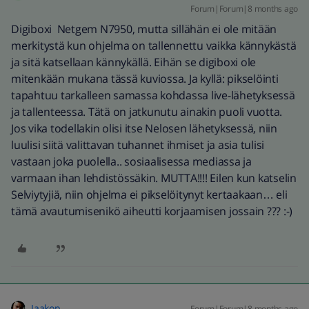
Forum|Forum|8 months ago
Digiboxi Netgem N7950, mutta sillähän ei ole mitään
merkitystä kun ohjelma on tallennettu vaikka kännykästä
ja sitä katsellaan kännykällä. Eihän se digiboxi ole
mitenkään mukana tässä kuviossa. Ja kyllä: pikselöinti
tapahtuu tarkalleen samassa kohdassa live-lähetyksessä
ja tallenteessa. Tätä on jatkunutu ainakin puoli vuotta.
Jos vika todellakin olisi itse Nelosen lähetyksessä, niin
luulisi siitä valittavan tuhannet ihmiset ja asia tulisi
vastaan joka puolella.. sosiaalisessa mediassa ja
varmaan ihan lehdistössäkin. MUTTA!!!! Eilen kun katselin
Selviytyjiä, niin ohjelma ei pikselöitynyt kertaakaan… eli
tämä avautumisenikö aiheutti korjaamisen jossain ??? :-)
Jaakop
Forum|Forum|8 months ago