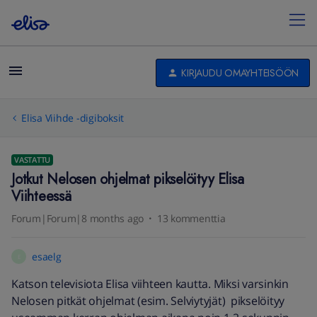
KIRJAUDU OMAYHTEISÖÖN
Elisa Viihde -digiboksit
VASTATTU
Jotkut Nelosen ohjelmat pikselöityy Elisa
Viihteessä
Forum|Forum|8 months ago
13 kommenttia
esaelg
E
Katson televisiota Elisa viihteen kautta. Miksi varsinkin
Nelosen pitkät ohjelmat (esim. Selviytyjät) pikselöityy