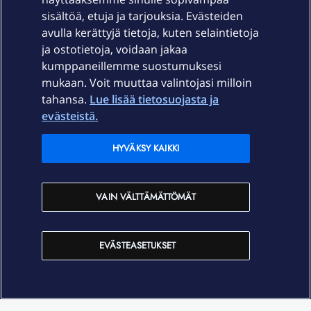
sisältöä, etuja ja tarjouksia. Evästeiden
Palvelut
avulla kerättyjä tietoja, kuten selaintietoja
ja ostotietoja, voidaan jakaa
Tuki
kumppaneillemme suostumuksesi
mukaan. Voit muuttaa valintojasi milloin
tahansa.
Lue lisää tietosuojasta ja
Ajankohtaista
evästeistä.
Elisa Oyj
HYVÄKSY KAIKKI
In English
VAIN VÄLTTÄMÄTTÖMÄT
På Svenska
EVÄSTEASETUKSET
Sopimusehdot
Tietosuoja
Saavutettavuus
Evästeasetukset
Tekijänoikeudet © 2026 Elisa Oyj.