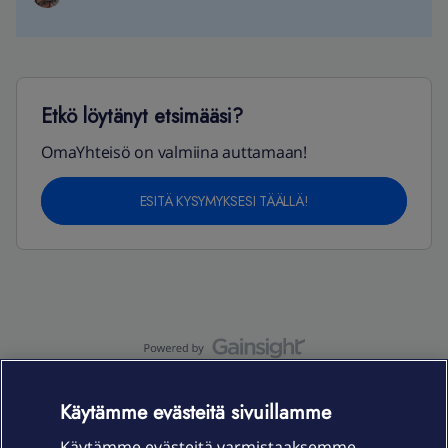
Etkö löytänyt etsimääsi?
OmaYhteisö on valmiina auttamaan!
ESITÄ KYSYMYKSESI TÄÄLLÄ!
OmaYhteisö-käyttöehdot
Accessibility statement
Käytämme evästeitä sivuillamme
Käytämme evästeitä varmistaaksemme