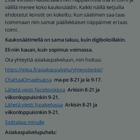
välillä menee koko kaukosäädin. Kaikki näillä ketjuilla
ehdotetut konstit on kokeiltu. Kun säätimen saa taas
toimimaan niin samat päällekkäiset näppäimet ei taas
toimi.
Kaukosäätimellä on sama takuu, kuin digiboksillakin.
Eli niin kauan, kuin sopimus voimassa.
Ota yhteyttä asiakaspalveluun, niin hoituu:
https://elisa.fi/asiakaspalvelu/yhteystiedot/
ChattaaOmaelisassa
ma-pe 8-21 ja la 9-17.
Lähetä viesti Facebookissa
Arkisin 8-21 ja
viikonloppuisinkin 9-21.
Lähetä viesti X-palvelussa
Arkisin 8-21 ja
viikonloppuisinkin 9-21.
Soittakaa minulle
Asiakaspalvelupuhelu: