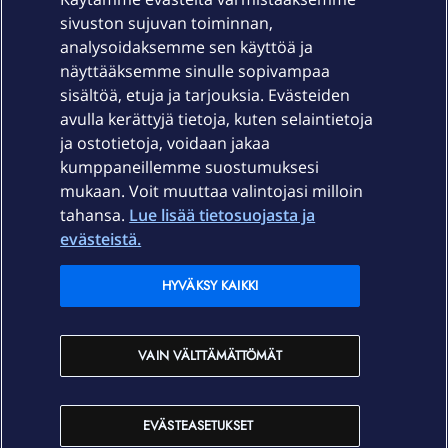
sivuston sujuvan toiminnan,
Laitteet & liittymät
analysoidaksemme sen käyttöä ja
näyttääksemme sinulle sopivampaa
sisältöä, etuja ja tarjouksia. Evästeiden
Palvelut
avulla kerättyjä tietoja, kuten selaintietoja
ja ostotietoja, voidaan jakaa
Tuki
kumppaneillemme suostumuksesi
mukaan. Voit muuttaa valintojasi milloin
tahansa.
Lue lisää tietosuojasta ja
Ajankohtaista
evästeistä.
Elisa Oyj
HYVÄKSY KAIKKI
In English
VAIN VÄLTTÄMÄTTÖMÄT
På Svenska
EVÄSTEASETUKSET