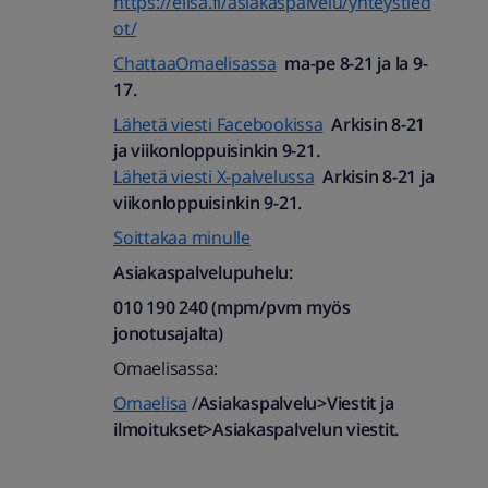
https://elisa.fi/asiakaspalvelu/yhteystied
ot/
ChattaaOmaelisassa
ma-pe 8-21 ja la 9-
17.
Lähetä viesti Facebookissa
Arkisin 8-21
ja viikonloppuisinkin 9-21.
Lähetä viesti X-palvelussa
Arkisin 8-21 ja
viikonloppuisinkin 9-21.
Soittakaa minulle
Asiakaspalvelupuhelu:
010 190 240 (mpm/pvm myös
jonotusajalta)​
Omaelisassa:
Omaelisa
/
Asiakaspalvelu>Viestit ja
ilmoitukset>Asiakaspalvelun viestit.