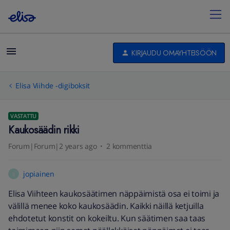
KIRJAUDU OMAYHTEISÖÖN
Elisa Viihde -digiboksit
VASTATTU
Kaukosäädin rikki
Forum|Forum|2 years ago
2 kommenttia
jopiainen
J
Elisa Viihteen kaukosäätimen näppäimistä osa ei toimi ja
välillä menee koko kaukosäädin. Kaikki näillä ketjuilla
ehdotetut konstit on kokeiltu. Kun säätimen saa taas