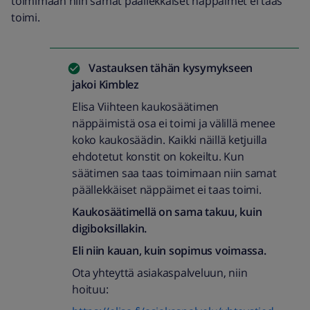
toimimaan niin samat päällekkäiset näppäimet ei taas
toimi.
Vastauksen tähän kysymykseen
jakoi
Kimblez
Elisa Viihteen kaukosäätimen
näppäimistä osa ei toimi ja välillä menee
koko kaukosäädin. Kaikki näillä ketjuilla
ehdotetut konstit on kokeiltu. Kun
säätimen saa taas toimimaan niin samat
päällekkäiset näppäimet ei taas toimi.
Kaukosäätimellä on sama takuu, kuin
digiboksillakin.
Eli niin kauan, kuin sopimus voimassa.
Ota yhteyttä asiakaspalveluun, niin
hoituu: