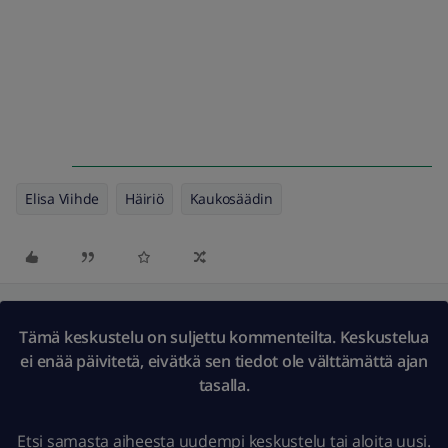
Elisa Viihde
Häiriö
Kaukosäädin
Tämä keskustelu on suljettu kommenteilta. Keskustelua
ei enää päivitetä, eivätkä sen tiedot ole välttämättä ajan
tasalla.
Etsi samasta aiheesta uudempi keskustelu
tai
aloita uusi.