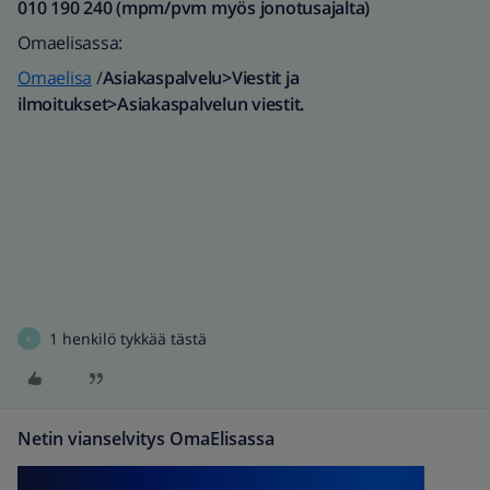
010 190 240 (mpm/pvm myös jonotusajalta)​
Omaelisassa:
Omaelisa
/
Asiakaspalvelu>Viestit ja
ilmoitukset>Asiakaspalvelun viestit.
1 henkilö tykkää tästä
K
Netin vianselvitys OmaElisassa