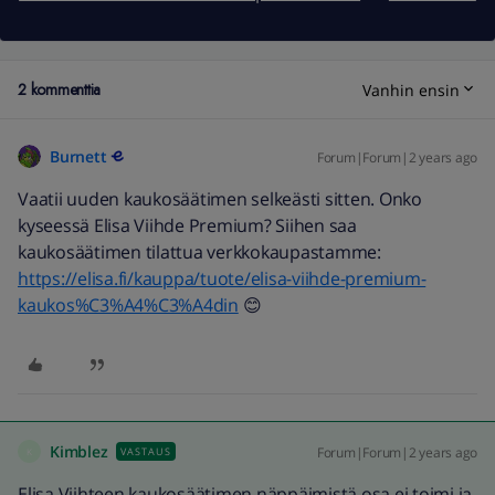
2 kommenttia
Vanhin ensin
Burnett
Forum|Forum|2 years ago
Vaatii uuden kaukosäätimen selkeästi sitten. Onko
kyseessä Elisa Viihde Premium? Siihen saa
kaukosäätimen tilattua verkkokaupastamme:
https://elisa.fi/kauppa/tuote/elisa-viihde-premium-
kaukos%C3%A4%C3%A4din
😊
Kimblez
Forum|Forum|2 years ago
VASTAUS
K
Elisa Viihteen kaukosäätimen näppäimistä osa ei toimi ja