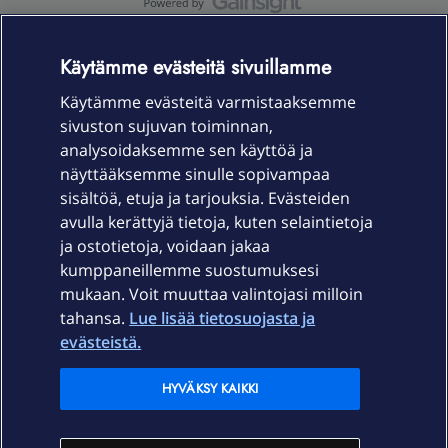
OmaYhteisö-käyttöehdot
Accessibility statement
Käytämme evästeitä sivuillamme
Käytämme evästeitä varmistaaksemme
sivuston sujuvan toiminnan,
Laitteet & liittymät
analysoidaksemme sen käyttöä ja
näyttääksemme sinulle sopivampaa
sisältöä, etuja ja tarjouksia. Evästeiden
Palvelut
avulla kerättyjä tietoja, kuten selaintietoja
ja ostotietoja, voidaan jakaa
Tuki
kumppaneillemme suostumuksesi
mukaan. Voit muuttaa valintojasi milloin
tahansa.
Lue lisää tietosuojasta ja
Ajankohtaista
evästeistä.
Elisa Oyj
HYVÄKSY KAIKKI
In English