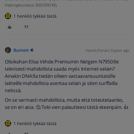
lisänopeustaso 300/300 M).
1 henkilö tykkää tästä
Burnett
Forum|Forum|3 years ago
Olisikohan Elisa Viihde Premiumin Netgem N7950:lle
teknisesti mahdollista saada myös Internet-selain?
Ainakin DNA:lla tiedän olleen vastaavansuuntaisille
laitteille mahdollista asentaa selain ja siten surffailla
netissä.
On se varmasti mahdollista, mutta että toteutetaanko,
se on eri asia. 🤔 Toki vien palautteesi tästä eteenpäin. 👍
1 henkilö tykkää tästä