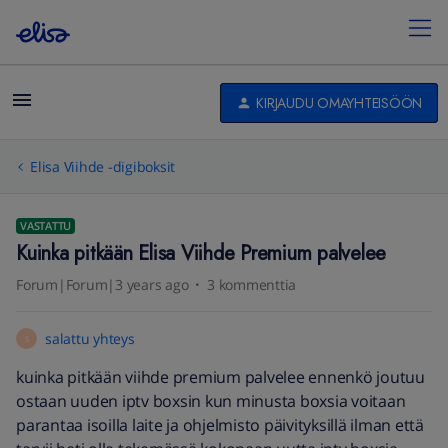
KIRJAUDU OMAYHTEISÖÖN
Elisa Viihde -digiboksit
VASTATTU
Kuinka pitkään Elisa Viihde Premium palvelee
Forum|Forum|3 years ago
3 kommenttia
salattu yhteys
S
kuinka pitkään viihde premium palvelee ennenkö joutuu
ostaan uuden iptv boxsin kun minusta boxsia voitaan
parantaa isoilla laite ja ohjelmisto päivityksillä ilman että