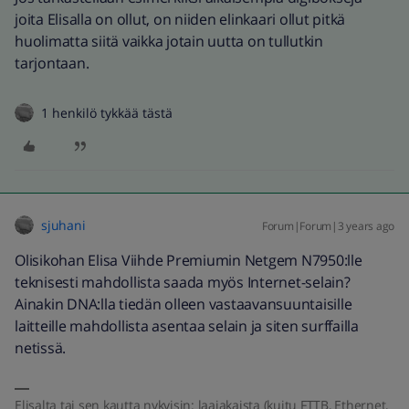
joita Elisalla on ollut, on niiden elinkaari ollut pitkä
huolimatta siitä vaikka jotain uutta on tullutkin
tarjontaan.
1 henkilö tykkää tästä
sjuhani
Forum|Forum|3 years ago
Olisikohan Elisa Viihde Premiumin Netgem N7950:lle
teknisesti mahdollista saada myös Internet-selain?
Ainakin DNA:lla tiedän olleen vastaavansuuntaisille
laitteille mahdollista asentaa selain ja siten surffailla
netissä.
Elisalta tai sen kautta nykyisin: laajakaista (kuitu FTTB, Ethernet,