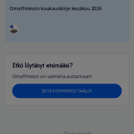
OmaYhteisön kuukausikirje kesäkuu 2026
Etkö löytänyt etsimääsi?
OmaYhteisö on valmiina auttamaan!
ESITÄ KYSYMYKSESI TÄÄLLÄ!