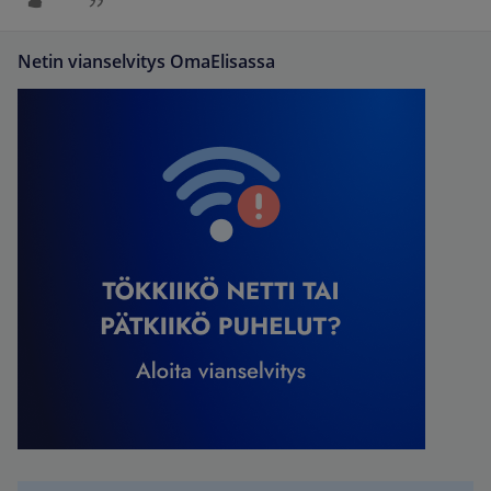
Netin vianselvitys OmaElisassa