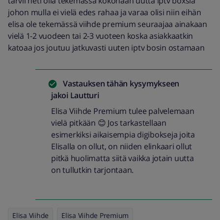
tarvii heti olla tekemässä kokonaan uutta iptv boxsia
johon mulla ei vielä edes rahaa ja varaa olisi niin eihän
elisa ole tekemässä viihde premium seuraajaa ainakaan
vielä 1-2 vuodeen tai 2-3 vuoteen koska asiakkaatkin
katoaa jos joutuu jatkuvasti uuten iptv bosin ostamaan
Vastauksen tähän kysymykseen
jakoi
Lautturi
Elisa Viihde Premium tulee palvelemaan
vielä pitkään 😊 Jos tarkastellaan
esimerkiksi aikaisempia digibokseja joita
Elisalla on ollut, on niiden elinkaari ollut
pitkä huolimatta siitä vaikka jotain uutta
on tullutkin tarjontaan.
Elisa Viihde
Elisa Viihde Premium