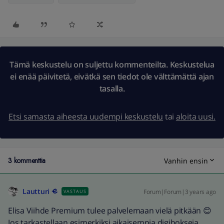
Tämä keskustelu on suljettu kommenteilta. Keskustelua
ei enää päivitetä, eivätkä sen tiedot ole välttämättä ajan
tasalla.
Etsi samasta aiheesta uudempi keskustelu
tai
aloita uusi.
3 kommenttia
Vanhin ensin
Lautturi
Forum|Forum|3 years ago
VASTAUS
Elisa Viihde Premium tulee palvelemaan vielä pitkään 😊
Jos tarkastellaan esimerkiksi aikaisempia digibokseja