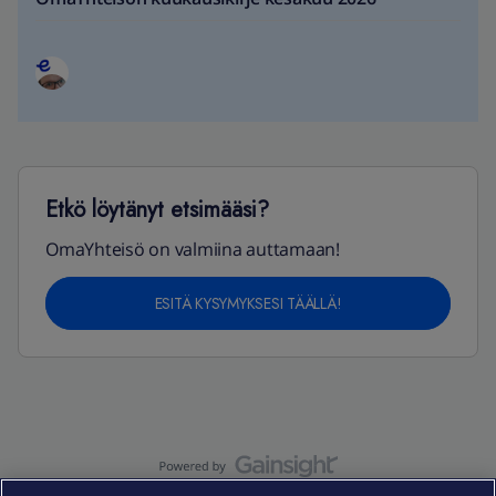
Etkö löytänyt etsimääsi?
OmaYhteisö on valmiina auttamaan!
ESITÄ KYSYMYKSESI TÄÄLLÄ!