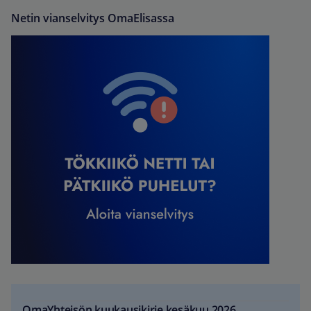
Netin vianselvitys OmaElisassa
OmaYhteisön kuukausikirje kesäkuu 2026