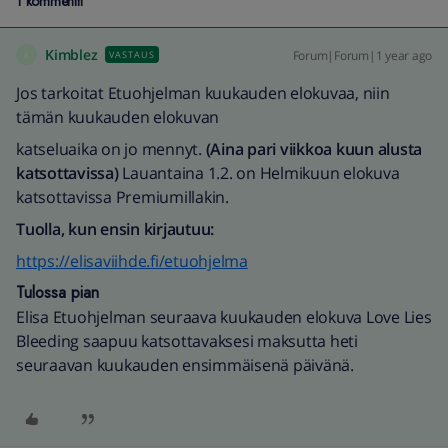
1 kommentti
Kimblez
Forum|Forum|1 year ago
VASTAUS
K
Jos tarkoitat Etuohjelman kuukauden elokuvaa, niin
tämän kuukauden elokuvan
katseluaika on jo mennyt.
(Aina pari viikkoa kuun alusta
katsottavissa)
Lauantaina 1.2. on Helmikuun elokuva
katsottavissa Premiumillakin.
Tuolla, kun ensin kirjautuu:
https://elisaviihde.fi/etuohjelma
Tulossa pian
Elisa Etuohjelman seuraava kuukauden elokuva Love Lies
Bleeding saapuu katsottavaksesi maksutta heti
seuraavan kuukauden ensimmäisenä päivänä.