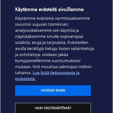
OmaYhteisö-käyttöehdot
Accessibility statement
Käytämme evästeitä sivuillamme
Käytämme evästeitä varmistaaksemme
sivuston sujuvan toiminnan,
Laitteet & liittymät
analysoidaksemme sen käyttöä ja
näyttääksemme sinulle sopivampaa
sisältöä, etuja ja tarjouksia. Evästeiden
Palvelut
avulla kerättyjä tietoja, kuten selaintietoja
ja ostotietoja, voidaan jakaa
Tuki
kumppaneillemme suostumuksesi
mukaan. Voit muuttaa valintojasi milloin
tahansa.
Lue lisää tietosuojasta ja
Ajankohtaista
evästeistä.
Elisa Oyj
HYVÄKSY KAIKKI
In English
VAIN VÄLTTÄMÄTTÖMÄT