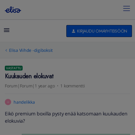
KIRJAUDU OMAYHTEISÖÖN
Elisa Viihde -digiboksit
VASTATTU
Kuukauden elokuvat
Forum|Forum|1 year ago
1 kommentti
handelikka
H
Eikö premium boxilla pysty enää katsomaan kuukauden
elokuvia?