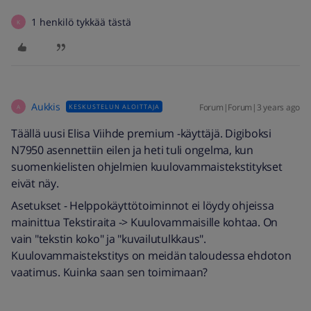
1 henkilö tykkää tästä
K
Aukkis
Forum|Forum|3 years ago
KESKUSTELUN ALOITTAJA
A
Täällä uusi Elisa Viihde premium -käyttäjä. Digiboksi
N7950 asennettiin eilen ja heti tuli ongelma, kun
suomenkielisten ohjelmien kuulovammaistekstitykset
eivät näy.
Asetukset - Helppokäyttötoiminnot ei löydy ohjeissa
mainittua Tekstiraita -> Kuulovammaisille kohtaa. On
vain "tekstin koko" ja "kuvailutulkkaus".
Kuulovammaistekstitys on meidän taloudessa ehdoton
vaatimus. Kuinka saan sen toimimaan?