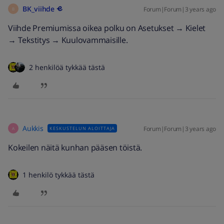
BK_viihde
Forum|Forum|3 years ago
B
Viihde Premiumissa oikea polku on Asetukset → Kielet
→ Tekstitys → Kuulovammaisille.
2 henkilöä tykkää tästä
Aukkis
Forum|Forum|3 years ago
KESKUSTELUN ALOITTAJA
A
Kokeilen näitä kunhan pääsen töistä.
1 henkilö tykkää tästä