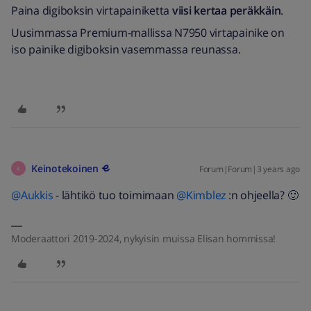
Paina digiboksin virtapainiketta
viisi kertaa peräkkäin
.
Uusimmassa Premium-mallissa N7950 virtapainike on
iso painike digiboksin vasemmassa reunassa.
Keinotekoinen
Forum|Forum|3 years ago
K
@Aukkis
- lähtikö tuo toimimaan
@Kimblez
:n ohjeella? 🙂
Moderaattori 2019-2024, nykyisin muissa Elisan hommissa!