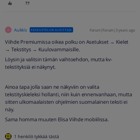
Aukkis
Forum|Forum|3 years ago
KESKUSTELUN ALOITTAJA
A
Viihde Premiumissa oikea polku on Asetukset → Kielet
→ Tekstitys → Kuulovammaisille.
Löysin ja valitsin tämän vaihtoehdon, mutta kv-
tekstityksiä ei näkynyt.
Ainoa tapa jolla saan ne näkyviin on valita
tekstityskieleksi hollanti, niin kuin ennenvanhaan, mutta
sitten ulkomaalaisten ohjelmien suomalainen teksti ei
näy.
Sama homma muuten Elisa Viihde mobiilissa.
1 henkilö tykkää tästä