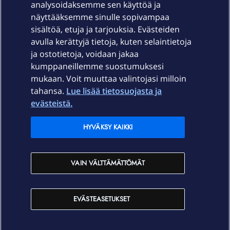
Laitteet & liittymät
analysoidaksemme sen käyttöä ja
näyttääksemme sinulle sopivampaa
sisältöä, etuja ja tarjouksia. Evästeiden
Palvelut
avulla kerättyjä tietoja, kuten selaintietoja
ja ostotietoja, voidaan jakaa
Tuki
kumppaneillemme suostumuksesi
mukaan. Voit muuttaa valintojasi milloin
tahansa.
Lue lisää tietosuojasta ja
Ajankohtaista
evästeistä.
Elisa Oyj
HYVÄKSY KAIKKI
In English
VAIN VÄLTTÄMÄTTÖMÄT
På Svenska
EVÄSTEASETUKSET
Sopimusehdot
Tietosuoja
Saavutettavuus
Evästeasetukset
Tekijänoikeudet © 2026 Elisa Oyj.