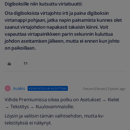
Digiboksille niin kutsuttu virtabuutti:
Ota digiboksista virtajohto irti ja paina digiboksin
virtanappi pohjaan, jatka napin painamista kunnes olet
saanut virtajohdon napakasti takaisin kiinni. Voit
vapauttaa virtapainikkeen parin sekunnin kuluttua
johdon asettamisen jälkeen, mutta ei ennen kun johto
on paikoillaan.
Aukkis
Forum|Forum|3 years ago
KESKUSTELUN ALOITTAJA
A
Viihde Premiumissa oikea polku on Asetukset → Kielet
→ Tekstitys → Kuulovammaisille.
Löysin ja valitsin tämän vaihtoehdon, mutta kv-
tekstityksiä ei näkynyt.