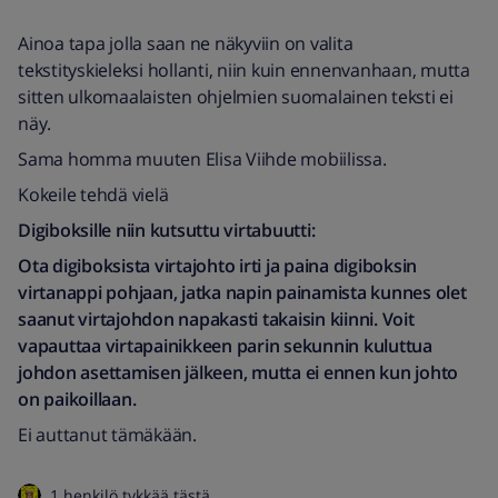
Ainoa tapa jolla saan ne näkyviin on valita
tekstityskieleksi hollanti, niin kuin ennenvanhaan, mutta
sitten ulkomaalaisten ohjelmien suomalainen teksti ei
näy.
Sama homma muuten Elisa Viihde mobiilissa.
Kokeile tehdä vielä
Digiboksille niin kutsuttu virtabuutti:
Ota digiboksista virtajohto irti ja paina digiboksin
virtanappi pohjaan, jatka napin painamista kunnes olet
saanut virtajohdon napakasti takaisin kiinni. Voit
vapauttaa virtapainikkeen parin sekunnin kuluttua
johdon asettamisen jälkeen, mutta ei ennen kun johto
on paikoillaan.
Ei auttanut tämäkään.
1 henkilö tykkää tästä