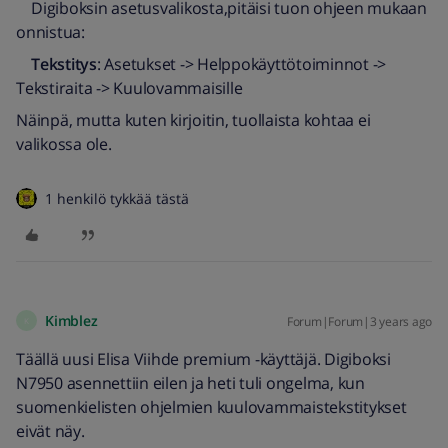
Digiboksin asetusvalikosta,pitäisi tuon ohjeen mukaan
onnistua:
Tekstitys
: Asetukset -> Helppokäyttötoiminnot ->
Tekstiraita -> Kuulovammaisille
Näinpä, mutta kuten kirjoitin, tuollaista kohtaa ei
valikossa ole.
1 henkilö tykkää tästä
Kimblez
Forum|Forum|3 years ago
K
Täällä uusi Elisa Viihde premium -käyttäjä. Digiboksi
N7950 asennettiin eilen ja heti tuli ongelma, kun
suomenkielisten ohjelmien kuulovammaistekstitykset
eivät näy.