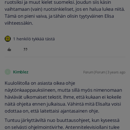
ruotsiksi ja muut kielet suomeksi. Joudun siis käsin
vaihtamaan (vain) ruotsinkieliset, jos en halua lukea niitä.
Tämä on pieni vaiva, ja tähän olisin tyytyväinen Elisa
viihteessäkin.
1 henkilö tykkää tästä
Kimblez
Forum|Forum|3 years ago
K
Kuuloliitolla on asiasta oikea ohje
näytönkaappauksiineen, mutta sillä myös nimenomaan
häviävät ulkomaiset tekstit. Ihme, että kukaan ei kokeile
näitä ohjeita ennen julkaisua. Vähintä mitä Elisalta voisi
odottaa on, että laitettaisi ajantasainen ohje.
Tuntuu järkyttäviltä nuo buuttausohjeet, kun kyseessä
on selvästi ohjelmointivirhe. Antennitelevisiollani tulee