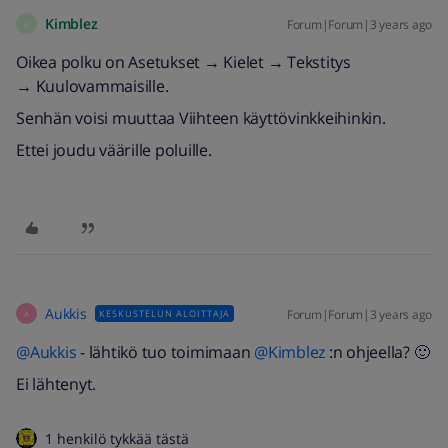
Kimblez
Forum|Forum|3 years ago
K
Oikea polku on Asetukset → Kielet → Tekstitys
→ Kuulovammaisille.
Senhän voisi muuttaa Viihteen käyttövinkkeihinkin.
Ettei joudu väärille poluille.
Aukkis
Forum|Forum|3 years ago
KESKUSTELUN ALOITTAJA
A
@Aukkis
- lähtikö tuo toimimaan
@Kimblez
:n ohjeella? 🙂
Ei lähtenyt.
1 henkilö tykkää tästä