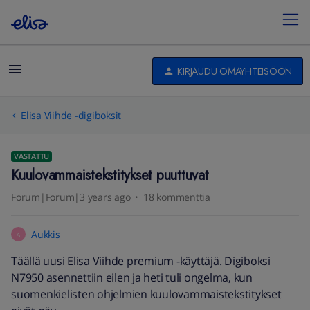
KIRJAUDU OMAYHTEISÖÖN
Elisa Viihde -digiboksit
VASTATTU
Kuulovammaistekstitykset puuttuvat
Forum|Forum|3 years ago
18 kommenttia
Aukkis
A
Täällä uusi Elisa Viihde premium -käyttäjä. Digiboksi
N7950 asennettiin eilen ja heti tuli ongelma, kun
suomenkielisten ohjelmien kuulovammaistekstitykset