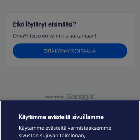
Etkö löytänyt etsimääsi?
OmaYhteisö on valmiina auttamaan!
ESITÄ KYSYMYKSESI TÄÄLLÄ!
OmaYhteisö-käyttöehdot
Accessibility statement
Käytämme evästeitä sivuillamme
Käytämme evästeitä varmistaaksemme
sivuston sujuvan toiminnan,