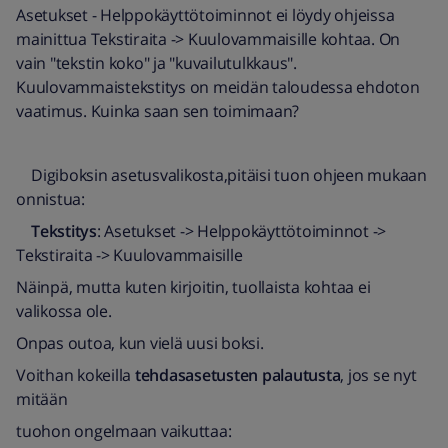
Asetukset - Helppokäyttötoiminnot ei löydy ohjeissa
mainittua Tekstiraita -> Kuulovammaisille kohtaa. On
vain "tekstin koko" ja "kuvailutulkkaus".
Kuulovammaistekstitys on meidän taloudessa ehdoton
vaatimus. Kuinka saan sen toimimaan?
Digiboksin asetusvalikosta,pitäisi tuon ohjeen mukaan
onnistua:
Tekstitys
: Asetukset -> Helppokäyttötoiminnot ->
Tekstiraita -> Kuulovammaisille
Näinpä, mutta kuten kirjoitin, tuollaista kohtaa ei
valikossa ole.
Onpas outoa, kun vielä uusi boksi.
Voithan kokeilla
tehdasasetusten palautusta
, jos se nyt
mitään
tuohon ongelmaan vaikuttaa: