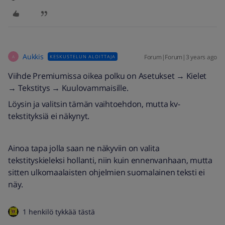
Aukkis
Forum|Forum|3 years ago
KESKUSTELUN ALOITTAJA
A
Viihde Premiumissa oikea polku on Asetukset → Kielet
→ Tekstitys → Kuulovammaisille.
Löysin ja valitsin tämän vaihtoehdon, mutta kv-
tekstityksiä ei näkynyt.
Ainoa tapa jolla saan ne näkyviin on valita
tekstityskieleksi hollanti, niin kuin ennenvanhaan, mutta
sitten ulkomaalaisten ohjelmien suomalainen teksti ei
näy.
1 henkilö tykkää tästä