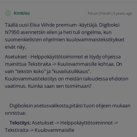
Kimblez
Forum|Forum|3 years ago
K
Täällä uusi Elisa Viihde premium -käyttäjä. Digiboksi
N7950 asennettiin eilen ja heti tuli ongelma, kun
suomenkielisten ohjelmien kuulovammaistekstitykset
eivät näy.
Asetukset - Helppokäyttötoiminnot ei löydy ohjeissa
mainittua Tekstiraita -> Kuulovammaisille kohtaa. On
vain "tekstin koko" ja "kuvailutulkkaus".
Kuulovammaistekstitys on meidän taloudessa ehdoton
vaatimus. Kuinka saan sen toimimaan?
Digiboksin asetusvalikosta,pitäisi tuon ohjeen mukaan
onnistua:
Tekstitys
: Asetukset -> Helppokäyttötoiminnot ->
Tekstiraita -> Kuulovammaisille