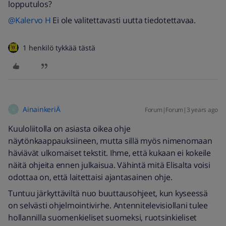
lopputulos?
@Kalervo H
Ei ole valitettavasti uutta tiedotettavaa.
1 henkilö tykkää tästä
AinainkeriÄ
Forum|Forum|3 years ago
A
Kuuloliitolla on asiasta oikea ohje
näytönkaappauksiineen, mutta sillä myös nimenomaan
häviävät ulkomaiset tekstit. Ihme, että kukaan ei kokeile
näitä ohjeita ennen julkaisua. Vähintä mitä Elisalta voisi
odottaa on, että laitettaisi ajantasainen ohje.
Tuntuu järkyttäviltä nuo buuttausohjeet, kun kyseessä
on selvästi ohjelmointivirhe. Antennitelevisiollani tulee
hollannilla suomenkieliset suomeksi, ruotsinkieliset