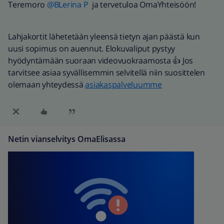
Teremoro
@BLerina P
ja tervetuloa OmaYhteisöön!
Lahjakortit lähetetään yleensä tietyn ajan päästä kun
uusi sopimus on auennut. Elokuvaliput pystyy
hyödyntämään suoraan videovuokraamosta 👍 Jos
tarvitsee asiaa syvällisemmin selvitellä niin suosittelen
olemaan yhteydessä
asiakaspalveluumme
Netin vianselvitys OmaElisassa