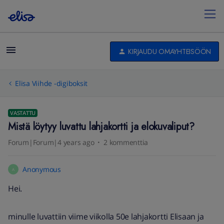
KIRJAUDU OMAYHTEISÖÖN
Elisa Viihde -digiboksit
VASTATTU
Mistä löytyy luvattu lahjakortti ja elokuvaliput?
Forum|Forum|4 years ago
2 kommenttia
Anonymous
A
Hei.
minulle luvattiin viime viikolla 50e lahjakortti Elisaan ja