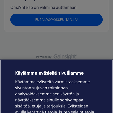
OmaYhteisö on valmiina auttamaan!
ESITÄ KYSYMYKSESI TÄÄLLÄ!
OmaYhteisö-käyttöehdot
Accessibility statement
Käytämme evästeitä sivuillamme
Käytämme evästeitä varmistaaksemme
sivuston sujuvan toiminnan,
Laitteet & liittymät
analysoidaksemme sen käyttöä ja
näyttääksemme sinulle sopivampaa
sisältöä, etuja ja tarjouksia. Evästeiden
Palvelut
avulla kerättyjä tietoja, kuten selaintietoja