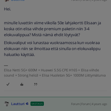
Hei.
minulle luvattiin viime viikolla 50e lahjakortti Elisaan ja
koska otin elisa viihde premium paketin niin 3-4
elokuvalippua? Mistä nämä ehdit löytyvät?
Elokuvaliput voi lunastaa vuokraamossa kun vuokraa
elokuvan niin se ilmoittaa että sinulla on elokuvalippu
haluatko käyttää.
Elisa Netti 5G+ 600M + Huawei 5.5G CPE H165 + Elisa viihde
sound + Strong helo3 + Elisa Huoleton 5G+ 1000M Liittymäturva
Lautturi
Forum|Forum|4 years ago
VASTAUS