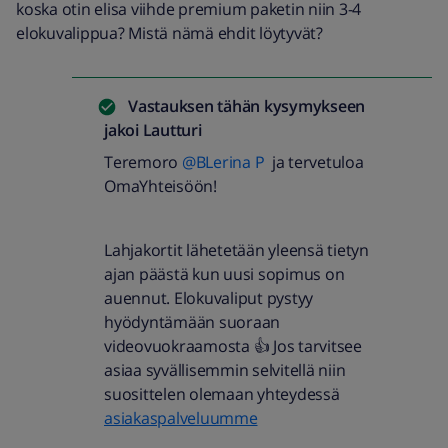
koska otin elisa viihde premium paketin niin 3-4
elokuvalippua? Mistä nämä ehdit löytyvät?
Vastauksen tähän kysymykseen
jakoi
Lautturi
Teremoro
@BLerina P
ja tervetuloa
OmaYhteisöön!
Lahjakortit lähetetään yleensä tietyn
ajan päästä kun uusi sopimus on
auennut. Elokuvaliput pystyy
hyödyntämään suoraan
videovuokraamosta 👍 Jos tarvitsee
asiaa syvällisemmin selvitellä niin
suosittelen olemaan yhteydessä
asiakaspalveluumme