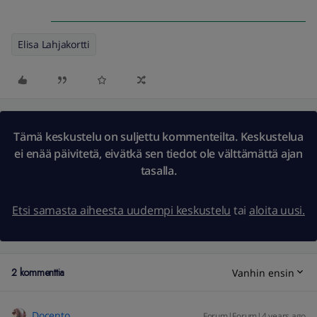
Elisa Lahjakortti
Tämä keskustelu on suljettu kommenteilta. Keskustelua
ei enää päivitetä, eivätkä sen tiedot ole välttämättä ajan
tasalla.
Etsi samasta aiheesta uudempi keskustelu
tai
aloita uusi.
2 kommenttia
Vanhin ensin
Docento
Forum|Forum|4 years ago