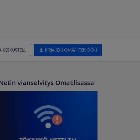
A KESKUSTELU
KIRJAUDU OMAYHTEISÖÖN
Netin vianselvitys OmaElisassa