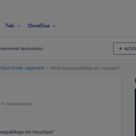
Tuki
OmaElisa
ALOIT
meisimmät keskustelut
Elisa Viihde -digiboksit
Miten kanavapaikkoja voi muuttaa?
171 katselukerrat
avapaikkoja voi muuttaa?