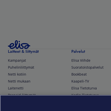
Laitteet & liittymät
Palvelut
Kampanjat
Elisa Viihde
Puhelinliittymät
Suoratoistopalvelut
Netti kotiin
Bookbeat
Netti mukaan
Kaapeli-TV
Laitenetti
Elisa Tietoturva
Prepaid-liittymät
Kodin Tietoturva
Puhelimet ja tarvikkeet
Mobiilivarmenne
Tietotekniikka
Kuka soittaa