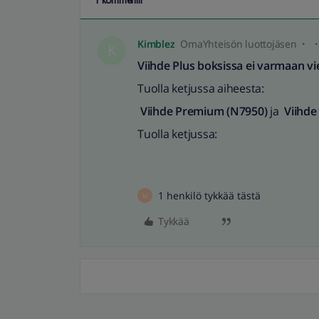
1 kommentti
Kimblez
OmaYhteisön luottojäsen
K
Viihde Plus boksissa ei varmaan vie
Tuolla ketjussa aiheesta:
Viihde Premium (N7950)
ja
Viihde
Tuolla ketjussa:
1 henkilö tykkää tästä
M
Tykkää