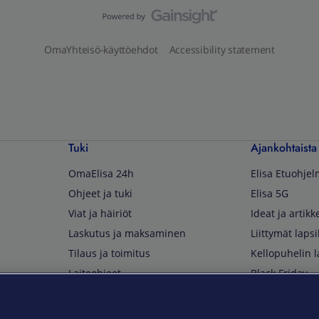
OmaYhteisö-käyttöehdot
Accessibility statement
Tuki
Ajankohtaista
OmaElisa 24h
Elisa Etuohje
Ohjeet ja tuki
Elisa 5G
Viat ja häiriöt
Ideat ja artikke
Laskutus ja maksaminen
Liittymät lapsi
Tilaus ja toimitus
Kellopuhelin l
Laiteohjeet
Black Friday
Asiakaspalvelun yhteystiedot
Huippuetuja El
Soita Omagurulle