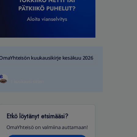
OmaYhteisön kuukausikirje kesäkuu 2026
1 kuukausi sitten
Etkö löytänyt etsimääsi?
OmaYhteisö on valmiina auttamaan!