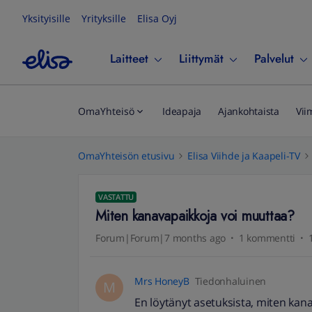
Yksityisille
Yrityksille
Elisa Oyj
Laitteet
Liittymät
Palvelut
OmaYhteisö
Ideapaja
Ajankohtaista
Vii
OmaYhteisön etusivu
Elisa Viihde ja Kaapeli-TV
VASTATTU
Miten kanavapaikkoja voi muuttaa?
Forum|Forum|7 months ago
1 kommentti
Mrs HoneyB
Tiedonhaluinen
M
En löytänyt asetuksista, miten kan