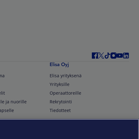
Elisa Oyj
lma
Elisa yrityksenä
Yrityksille
lit
Operaattoreille
lle ja nuorille
Rekrytointi
apselle
Tiedotteet
In English
isan asiakkaille
Customer Service