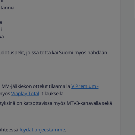
mi
itannia
i
a
i
ka
udotuspelit, joissa totta kai Suomi myös nähdään
ki MM-jääkiekon ottelut tilaamalla
V Premium -
t myös
Viaplay Total
-tilauksella
etyksinä on katsottavissa myös MTV3-kanavalla sekä
iihteessä
löydät ohjeestamme
.