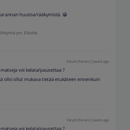
rtarannan huutoa/rääkymistä. 😀
liittymiä ym. Elisalta
Forum|Forum|2 years ago
e-matseja voi kelata/pausettaa ?
ästä olisi ollut mukava tietää etukäteen ennenkuin
Forum|Forum|2 years ago
e-matseja voi kelata/pausettaa ?