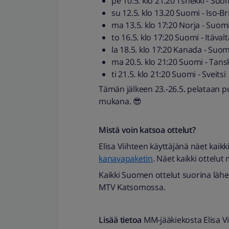
pe 10.5. klo 21.20 Tshekki - Suo
su 12.5. klo 13.20 Suomi - Iso-Br
ma 13.5. klo 17:20 Norja - Suom
to 16.5. klo 17:20 Suomi - Itävalt
la 18.5. klo 17:20 Kanada - Suom
ma 20.5. klo 21:20 Suomi - Tans
ti 21.5. klo 21:20 Suomi - Sveitsi
Tämän jälkeen 23.-26.5. pelataan p
mukana. 😎
Mistä voin katsoa ottelut?
Elisa Viihteen käyttäjänä näet kaik
kanavapaketin
. Näet kaikki ottelu
Kaikki Suomen ottelut suorina läh
MTV Katsomossa.
Lisää tietoa
MM-jääkiekosta Elisa V