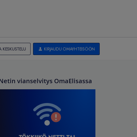
A KESKUSTELU
KIRJAUDU OMAYHTEISÖÖN
Netin vianselvitys OmaElisassa