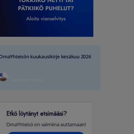
OmaYhteisön kuukausikirje kesäkuu 2026
1 kuukausi sitten
Etkö löytänyt etsimääsi?
OmaYhteisö on valmiina auttamaan!