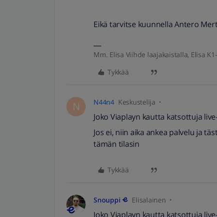
Eikä tarvitse kuunnella Antero Me
Mm. Elisa Viihde laajakaistalla, Elisa K1-
Tykkää
N44n4
Keskustelija
N
Joko Viaplayn kautta katsottuja liv
Jos ei, niin aika ankea palvelu ja t
tämän tilasin
Tykkää
Snouppi
Elisalainen
Joko Viaplayn kautta katsottuja liv