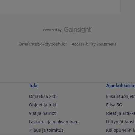
OmaYhteisö-käyttöehdot
Accessibility statement
Tuki
Ajankohtaista
OmaElisa 24h
Elisa Etuohje
Ohjeet ja tuki
Elisa 5G
Viat ja häiriöt
Ideat ja artikke
Laskutus ja maksaminen
Liittymät lapsi
Tilaus ja toimitus
Kellopuhelin l