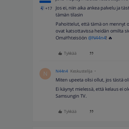
Jos ei, niin aika ankea palvelu ja t
+17
tämän tilasin
Pahoittelut, että tämä on mennyt o
ovat katsottavissa heidän omilta s
OmaYhteisöön
@N44n4
! 🔥
Tykkää
N44n4
Keskustelija
N
Miten upeeta olisi ollut, jos tästä o
Ei käynyt mielessä, että kelaus ei 
Samsungin TV.
Tykkää