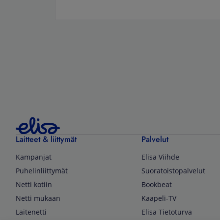
Laitteet & liittymät
Palvelut
Kampanjat
Elisa Viihde
Puhelinliittymät
Suoratoistopalvelut
Netti kotiin
Bookbeat
Netti mukaan
Kaapeli-TV
Laitenetti
Elisa Tietoturva