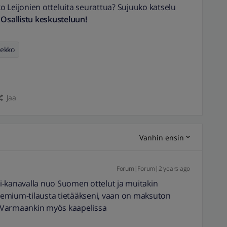
 Leijonien otteluita seurattua? Sujuuko katselu

Osallistu keskusteluun!
iekko
Jaa
Vanhin ensin
Forum|Forum|2 years ago
-kanavalla nuo Suomen ottelut ja muitakin
VPremium-tilausta tietääkseni, vaan on maksuton
ä. Varmaankin myös kaapelissa