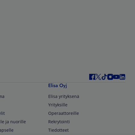
Elisa Oyj
lma
Elisa yrityksenä
Yrityksille
lit
Operaattoreille
lle ja nuorille
Rekrytointi
apselle
Tiedotteet