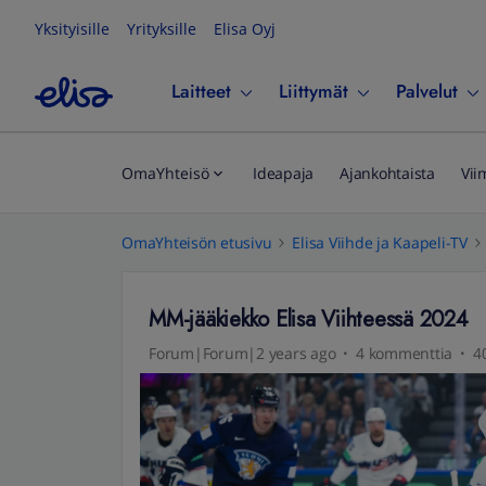
Yksityisille
Yrityksille
Elisa Oyj
Laitteet
Liittymät
Palvelut
OmaYhteisö
Ideapaja
Ajankohtaista
Vii
OmaYhteisön etusivu
Elisa Viihde ja Kaapeli-TV
MM-jääkiekko Elisa Viihteessä 2024
Forum|Forum|2 years ago
4 kommenttia
4