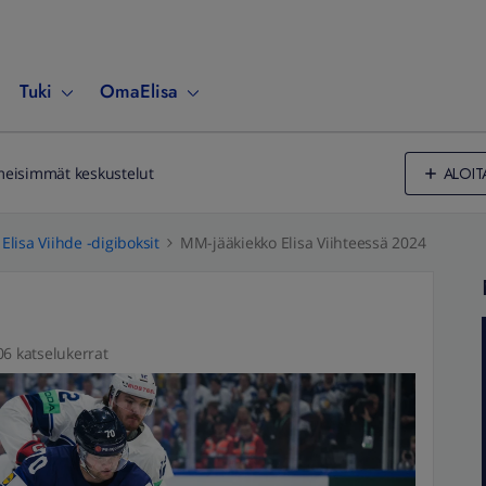
Tuki
OmaElisa
ALOIT
meisimmät keskustelut
Elisa Viihde -digiboksit
MM-jääkiekko Elisa Viihteessä 2024
06 katselukerrat