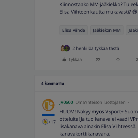
Kiinnostaako MM-jääkiekko? Tuleeko
Elisa Viihteen kautta mukavasti? 
Elisa Viihde
Jääkiekon MM
Jääk
2 henkilöä tykkää tästä
Tykkää
4 kommenttia
JV0600
OmaYhteisön luottojäsen
HUOM! Näkyy
myös
VSport+ Suomi
otteluita! Ja tuo kanava ei vaadi 
+17
lisäkanava ainakin Elisa Viihteess
kanavakorttikanavana.