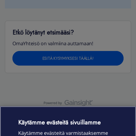
Etkö löytänyt etsimääsi?
OmaYhteisö on valmiina auttamaan!
ESITÄ KYSYMYKSESI TÄÄLLÄ!
OmaYhteisö-käyttöehdot
Accessibility statement
Käytämme evästeitä sivuillamme
Käytämme evästeitä varmistaaksemme