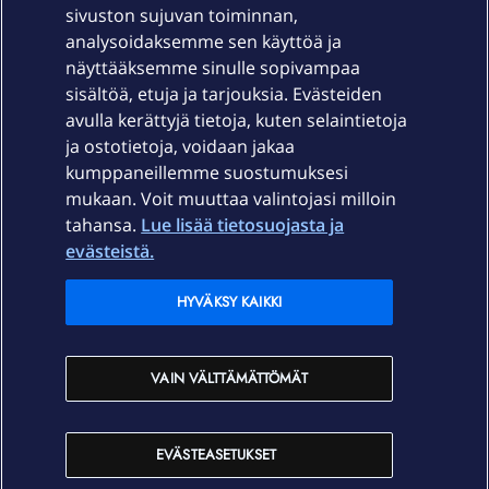
sivuston sujuvan toiminnan,
Laitteet & liittymät
analysoidaksemme sen käyttöä ja
näyttääksemme sinulle sopivampaa
sisältöä, etuja ja tarjouksia. Evästeiden
Palvelut
avulla kerättyjä tietoja, kuten selaintietoja
ja ostotietoja, voidaan jakaa
Tuki
kumppaneillemme suostumuksesi
mukaan. Voit muuttaa valintojasi milloin
tahansa.
Lue lisää tietosuojasta ja
Ajankohtaista
evästeistä.
Elisa Oyj
HYVÄKSY KAIKKI
In English
VAIN VÄLTTÄMÄTTÖMÄT
På Svenska
EVÄSTEASETUKSET