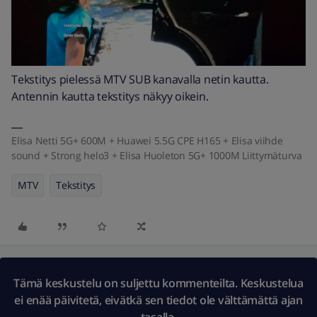
Tekstitys pielessä MTV SUB kanavalla netin kautta.
Antennin kautta tekstitys näkyy oikein.
Elisa Netti 5G+ 600M + Huawei 5.5G CPE H165 + Elisa viihde
sound + Strong helo3 + Elisa Huoleton 5G+ 1000M Liittymäturva
MTV
Tekstitys
Tämä keskustelu on suljettu kommenteilta. Keskustelua
ei enää päivitetä, eivätkä sen tiedot ole välttämättä ajan