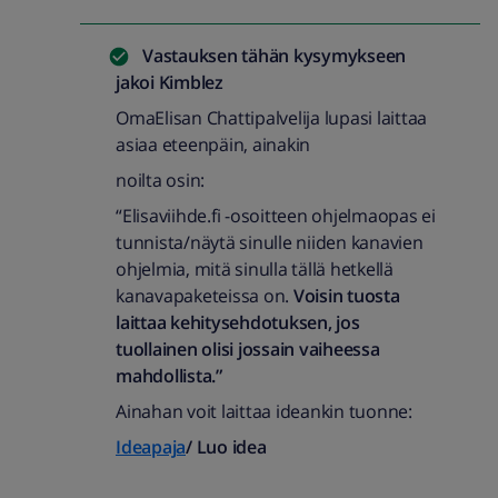
Vastauksen tähän kysymykseen
jakoi
Kimblez
OmaElisan Chattipalvelija lupasi laittaa
asiaa eteenpäin, ainakin
noilta osin:
“Elisaviihde.fi -osoitteen ohjelmaopas ei
tunnista/näytä sinulle niiden kanavien
ohjelmia, mitä sinulla tällä hetkellä
kanavapaketeissa on.
Voisin tuosta
laittaa kehitysehdotuksen, jos
tuollainen olisi jossain vaiheessa
mahdollista.”
Ainahan voit laittaa ideankin tuonne:
Ideapaja
/ Luo idea