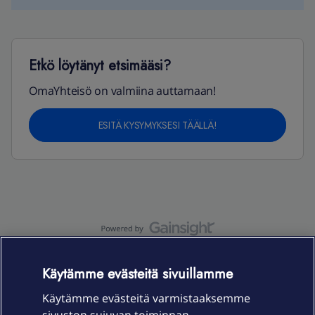
Etkö löytänyt etsimääsi?
OmaYhteisö on valmiina auttamaan!
ESITÄ KYSYMYKSESI TÄÄLLÄ!
OmaYhteisö-käyttöehdot
Accessibility statement
Käytämme evästeitä sivuillamme
Käytämme evästeitä varmistaaksemme