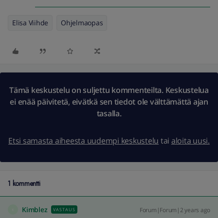
Elisa Viihde
Ohjelmaopas
Tämä keskustelu on suljettu kommenteilta. Keskustelua
ei enää päivitetä, eivätkä sen tiedot ole välttämättä ajan
tasalla.
Etsi samasta aiheesta uudempi keskustelu
tai
aloita uusi.
1 kommentti
Kimblez
Forum|Forum|2 years ago
VASTAUS
K