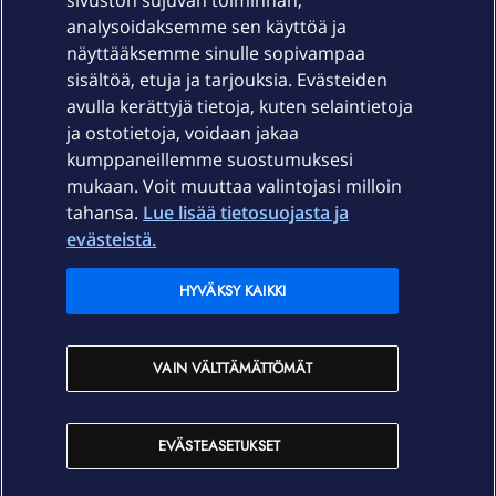
sivuston sujuvan toiminnan,
Laitteet & liittymät
analysoidaksemme sen käyttöä ja
näyttääksemme sinulle sopivampaa
sisältöä, etuja ja tarjouksia. Evästeiden
Palvelut
avulla kerättyjä tietoja, kuten selaintietoja
ja ostotietoja, voidaan jakaa
Tuki
kumppaneillemme suostumuksesi
mukaan. Voit muuttaa valintojasi milloin
tahansa.
Lue lisää tietosuojasta ja
Ajankohtaista
evästeistä.
Elisa Oyj
HYVÄKSY KAIKKI
In English
VAIN VÄLTTÄMÄTTÖMÄT
På Svenska
EVÄSTEASETUKSET
Sopimusehdot
Tietosuoja
Saavutettavuus
Evästeasetukset