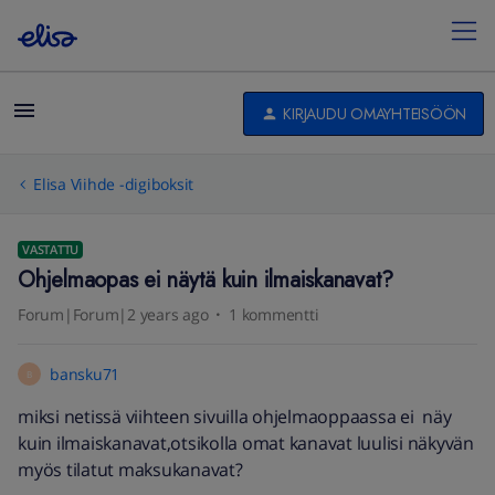
KIRJAUDU OMAYHTEISÖÖN
Elisa Viihde -digiboksit
VASTATTU
Ohjelmaopas ei näytä kuin ilmaiskanavat?
Forum|Forum|2 years ago
1 kommentti
bansku71
B
miksi netissä viihteen sivuilla ohjelmaoppaassa ei näy
kuin ilmaiskanavat,otsikolla omat kanavat luulisi näkyvän
myös tilatut maksukanavat?