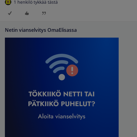
1 henkilö tykkää tästä
Netin vianselvitys OmaElisassa