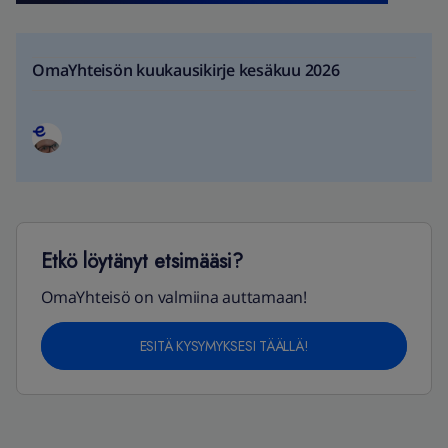
OmaYhteisön kuukausikirje kesäkuu 2026
Etkö löytänyt etsimääsi?
OmaYhteisö on valmiina auttamaan!
ESITÄ KYSYMYKSESI TÄÄLLÄ!