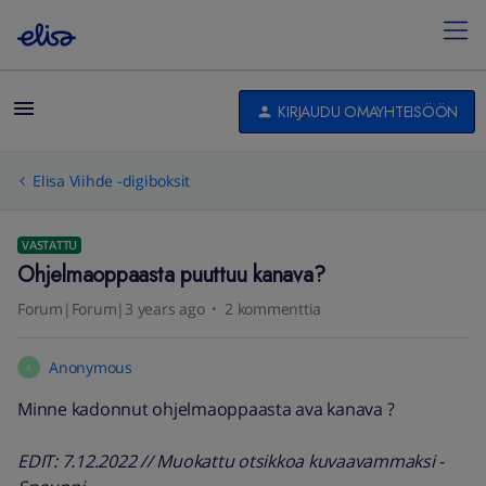
KIRJAUDU OMAYHTEISÖÖN
Elisa Viihde -digiboksit
VASTATTU
Ohjelmaoppaasta puuttuu kanava?
Forum|Forum|3 years ago
2 kommenttia
Anonymous
A
Minne kadonnut ohjelmaoppaasta ava kanava ?
EDIT: 7.12.2022 // Muokattu otsikkoa kuvaavammaksi -