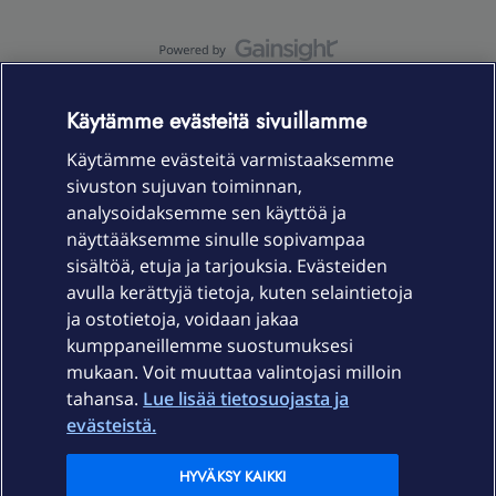
OmaYhteisö-käyttöehdot
Accessibility statement
Käytämme evästeitä sivuillamme
Käytämme evästeitä varmistaaksemme
sivuston sujuvan toiminnan,
Laitteet & liittymät
analysoidaksemme sen käyttöä ja
näyttääksemme sinulle sopivampaa
sisältöä, etuja ja tarjouksia. Evästeiden
Palvelut
avulla kerättyjä tietoja, kuten selaintietoja
ja ostotietoja, voidaan jakaa
Tuki
kumppaneillemme suostumuksesi
mukaan. Voit muuttaa valintojasi milloin
tahansa.
Lue lisää tietosuojasta ja
Ajankohtaista
evästeistä.
Elisa Oyj
HYVÄKSY KAIKKI