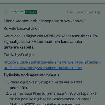
Kimblez
Forum|Forum|3 years ago
VASTAUS
K
Minne kadonnut ohjelmaoppaasta ava kanava ?
Kokeile kanavahakua:
Kanavahaku digiboksin MENU-valikosta
Asetukset
>
TV-
signaali ja laatu
>
Automaattinen kanavahaku
(antenni/kaapeli)
.
Tuolla hyviä ohjeita:
https://elisa.fi/asiakaspalvelu/aihe/viihde/ohje/laitteiden-
uudelleenkaynnistys/#sisainen-muisti-alustus
Digiboksin tehdasasetusten palautus
Paina digiboksin virtapainiketta
viisi kertaa
peräkkäin
.
Uusimmassa Premium-mallissa N7950 virtapainike
on iso painike digiboksin vasemmassa reunassa.
Mallissa N7800 virtapainike on vasemmassa