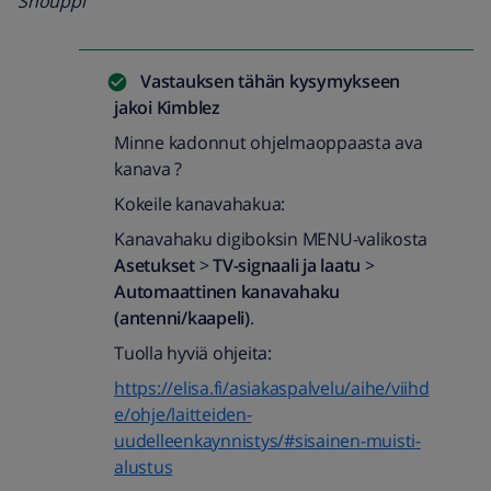
Snouppi
Vastauksen tähän kysymykseen
jakoi
Kimblez
Minne kadonnut ohjelmaoppaasta ava
kanava ?
Kokeile kanavahakua:
Kanavahaku digiboksin MENU-valikosta
Asetukset
>
TV-signaali ja laatu
>
Automaattinen kanavahaku
(antenni/kaapeli)
.
Tuolla hyviä ohjeita:
https://elisa.fi/asiakaspalvelu/aihe/viihd
e/ohje/laitteiden-
uudelleenkaynnistys/#sisainen-muisti-
alustus