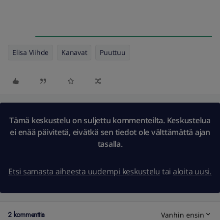
Elisa Viihde
Kanavat
Puuttuu
Tämä keskustelu on suljettu kommenteilta. Keskustelua
ei enää päivitetä, eivätkä sen tiedot ole välttämättä ajan
tasalla.
Etsi samasta aiheesta uudempi keskustelu
tai
aloita uusi.
2 kommenttia
Vanhin ensin