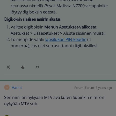
reunassa nimellä
Reset.
Mallissa N7700 virtapainike
löytyy digiboksin edestä.
Digiboksin sisäisen muistin alustus
Valitse digiboksin
Menun
Asetukset-valikosta
:
Asetukset > Lisäasetukset > Alusta sisäinen muisti.
Toimenpide vaatii
lapsilukon PIN-koodin
(4
numeroa), jos olet sen asettanut digiboksillesi.
Hanni
Forum|Forum|3 years ago
H
Sen nimi on nykyään MTV ava kuten Subinkin nimi on
nykyään MTV sub.