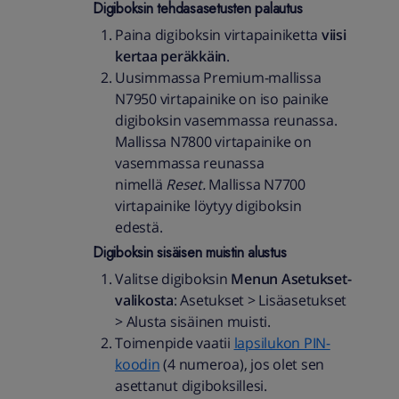
Digiboksin tehdasasetusten palautus
Paina digiboksin virtapainiketta
viisi
kertaa peräkkäin
.
Uusimmassa Premium-mallissa
N7950 virtapainike on iso painike
digiboksin vasemmassa reunassa.
Mallissa N7800 virtapainike on
vasemmassa reunassa
nimellä
Reset.
Mallissa N7700
virtapainike löytyy digiboksin
edestä.
Digiboksin sisäisen muistin alustus
Valitse digiboksin
Menun
Asetukset-
valikosta
: Asetukset > Lisäasetukset
> Alusta sisäinen muisti.
Toimenpide vaatii
lapsilukon PIN-
koodin
(4 numeroa), jos olet sen
asettanut digiboksillesi.