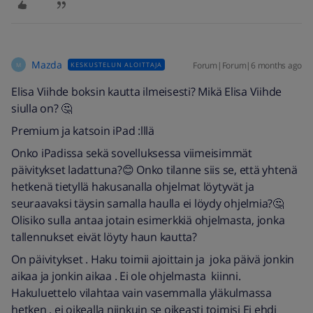
Mazda
Forum|Forum|6 months ago
KESKUSTELUN ALOITTAJA
M
Elisa Viihde boksin kautta ilmeisesti? Mikä Elisa Viihde
siulla on? 🤔
Premium ja katsoin iPad :lllä
Onko iPadissa sekä sovelluksessa viimeisimmät
päivitykset ladattuna?😊 Onko tilanne siis se, että yhtenä
hetkenä tietyllä hakusanalla ohjelmat löytyvät ja
seuraavaksi täysin samalla haulla ei löydy ohjelmia?🤔
Olisiko sulla antaa jotain esimerkkiä ohjelmasta, jonka
tallennukset eivät löyty haun kautta?
On päivitykset . Haku toimii ajoittain ja joka päivä jonkin
aikaa ja jonkin aikaa . Ei ole ohjelmasta kiinni.
Hakuluettelo vilahtaa vain vasemmalla yläkulmassa
hetken , ei oikealla niinkuin se oikeasti toimisi Ei ehdi