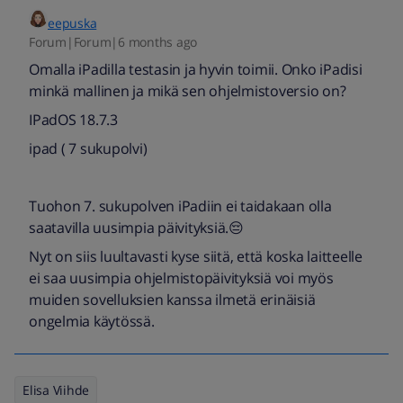
eepuska
Forum|Forum|6 months ago
Omalla iPadilla testasin ja hyvin toimii. Onko iPadisi
minkä mallinen ja mikä sen ohjelmistoversio on?
IPadOS 18.7.3
ipad ( 7 sukupolvi)
Tuohon 7. sukupolven iPadiin ei taidakaan olla
saatavilla uusimpia päivityksiä.😔
Nyt on siis luultavasti kyse siitä, että koska laitteelle
ei saa uusimpia ohjelmistopäivityksiä voi myös
muiden sovelluksien kanssa ilmetä erinäisiä
ongelmia käytössä.
Elisa Viihde