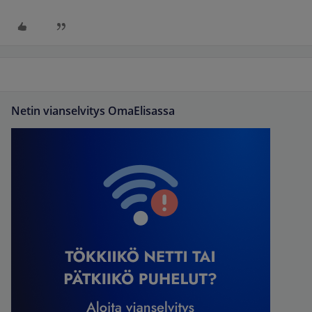
Netin vianselvitys OmaElisassa