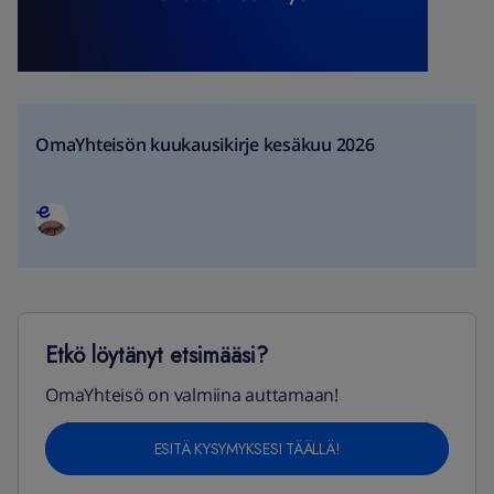
OmaYhteisön kuukausikirje kesäkuu 2026
Etkö löytänyt etsimääsi?
OmaYhteisö on valmiina auttamaan!
ESITÄ KYSYMYKSESI TÄÄLLÄ!