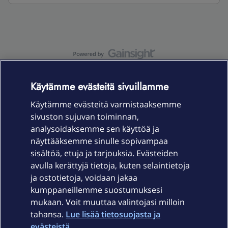
OmaYhteisö-käyttöehdot
Accessibility statement
Käytämme evästeitä sivuillamme
Käytämme evästeitä varmistaaksemme
sivuston sujuvan toiminnan,
Laitteet & liittymät
analysoidaksemme sen käyttöä ja
näyttääksemme sinulle sopivampaa
sisältöä, etuja ja tarjouksia. Evästeiden
Palvelut
avulla kerättyjä tietoja, kuten selaintietoja
ja ostotietoja, voidaan jakaa
Tuki
kumppaneillemme suostumuksesi
mukaan. Voit muuttaa valintojasi milloin
tahansa.
Lue lisää tietosuojasta ja
Ajankohtaista
evästeistä.