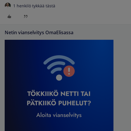
1 henkilö tykkää tästä
Netin vianselvitys OmaElisassa