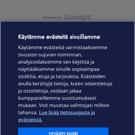
OmaYhteisö-käyttöehdot
Accessibility statement
Käytämme evästeitä sivuillamme
Käytämme evästeitä varmistaaksemme
sivuston sujuvan toiminnan,
Laitteet & liittymät
analysoidaksemme sen käyttöä ja
näyttääksemme sinulle sopivampaa
sisältöä, etuja ja tarjouksia. Evästeiden
Palvelut
avulla kerättyjä tietoja, kuten selaintietoja
ja ostotietoja, voidaan jakaa
Tuki
kumppaneillemme suostumuksesi
mukaan. Voit muuttaa valintojasi milloin
tahansa.
Lue lisää tietosuojasta ja
Ajankohtaista
evästeistä.
Elisa Oyj
HYVÄKSY KAIKKI