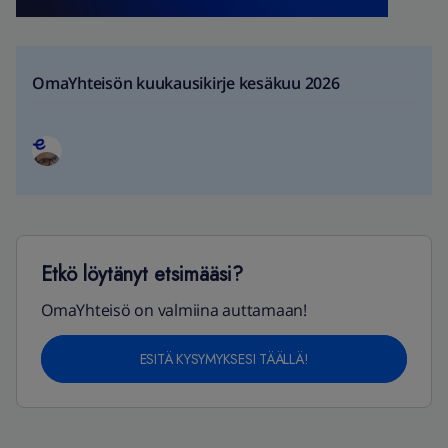
OmaYhteisön kuukausikirje kesäkuu 2026
Etkö löytänyt etsimääsi?
OmaYhteisö on valmiina auttamaan!
ESITÄ KYSYMYKSESI TÄÄLLÄ!