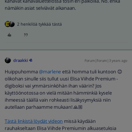
kanavat kanavaluettelossa tosin eri paikoilla. No. ehkä
nämäkin asiat selviävät aikanaan.
2 henkilöä tykkää tästä
draakki
Forum|Forum|3 years ago
Huippuhomma
@marlene
että homma tuli kuntoon 😊
olikohan sinulle siis tullut uusi Elisa Viihde Premium -
digiboksi vai ymmärsinköhän ihan väärin? Jos
käyttöönotossa on vielä mitään hämminkiä kysele
ihmeessä täällä vain rohkeasti lisäkysymyksiä niin
autellaan parhaamme mukaan! 🙏🏼
Tästä linkistä löydät videon
missä käydään
rauhakseltaan Elisa Viihde Premiumin alkuasetuksia