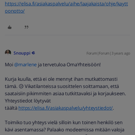
https://elisa.fi/asiakaspalvelu/aihe/laajakaista/ohje/kaytt
oonotto/
Snouppi
Forum|Forum|3 years ago
Moi
@marlene
ja tervetuloa OmaYhteisöön!
Kurja kuulla, että ei ole mennyt ihan mutkattomasti
tämä. 😥 Vikatilanteissa suosittelen soittamaan, että
saataisiin pikimmiten asiaa tutkittavaksi ja korjaukseen.
Yhteystiedot löytyvät
täältä
https://elisa.fi/asiakaspalvelu/yhteystiedot/
.
Toimiko tuo yhteys vielä silloin kun toinen henkilö sen
kävi asentamassa? Palaako modeemissa mitään valoja