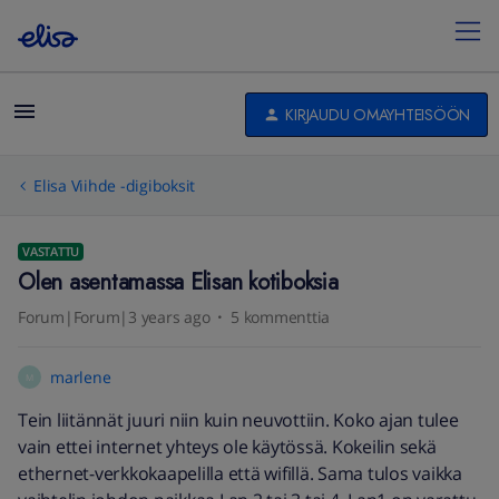
KIRJAUDU OMAYHTEISÖÖN
Elisa Viihde -digiboksit
VASTATTU
Olen asentamassa Elisan kotiboksia
Forum|Forum|3 years ago
5 kommenttia
marlene
M
Tein liitännät juuri niin kuin neuvottiin. Koko ajan tulee
vain ettei internet yhteys ole käytössä. Kokeilin sekä
ethernet-verkkokaapelilla että wifillä. Sama tulos vaikka