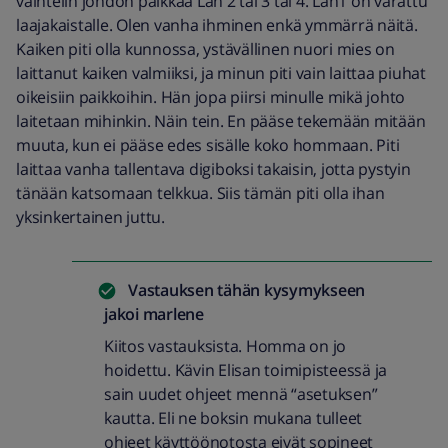
vaihtelin johdon paikkaa Lan 2 tai 3 tai 4. Lan1 on varattu
laajakaistalle. Olen vanha ihminen enkä ymmärrä näitä.
Kaiken piti olla kunnossa, ystävällinen nuori mies on
laittanut kaiken valmiiksi, ja minun piti vain laittaa piuhat
oikeisiin paikkoihin. Hän jopa piirsi minulle mikä johto
laitetaan mihinkin. Näin tein. En pääse tekemään mitään
muuta, kun ei pääse edes sisälle koko hommaan. Piti
laittaa vanha tallentava digiboksi takaisin, jotta pystyin
tänään katsomaan telkkua. Siis tämän piti olla ihan
yksinkertainen juttu.
Vastauksen tähän kysymykseen
jakoi
marlene
Kiitos vastauksista. Homma on jo
hoidettu. Kävin Elisan toimipisteessä ja
sain uudet ohjeet mennä “asetuksen”
kautta. Eli ne boksin mukana tulleet
ohjeet käyttöönotosta eivät sopineet