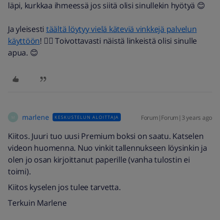
läpi,
kurkkaa ihmeessä jos siitä olisi sinullekin hyötyä
😊
Ja yleisesti
täältä löytyy vielä käteviä vinkkejä palvelun
käyttöön
! 👍🏼 Toivottavasti näistä linkeistä olisi sinulle
apua. 😊
marlene
Forum|Forum|3 years ago
KESKUSTELUN ALOITTAJA
M
Kiitos. Juuri tuo uusi Premium boksi on saatu. Katselen
videon huomenna. Nuo vinkit tallennukseen löysinkin ja
olen jo osan kirjoittanut paperille (vanha tulostin ei
toimi).
Kiitos kyselen jos tulee tarvetta.
Terkuin Marlene