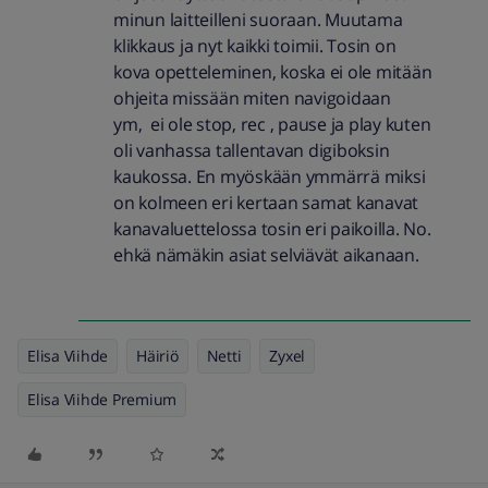
minun laitteilleni suoraan. Muutama
klikkaus ja nyt kaikki toimii. Tosin on
kova opetteleminen, koska ei ole mitään
ohjeita missään miten navigoidaan
ym, ei ole stop, rec , pause ja play kuten
oli vanhassa tallentavan digiboksin
kaukossa. En myöskään ymmärrä miksi
on kolmeen eri kertaan samat kanavat
kanavaluettelossa tosin eri paikoilla. No.
ehkä nämäkin asiat selviävät aikanaan.
Elisa Viihde
Häiriö
Netti
Zyxel
Elisa Viihde Premium