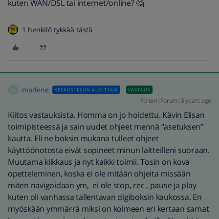
kuten WAN/DSL tai internet/online? 🤔
1 henkilö tykkää tästä
marlene
KESKUSTELUN ALOITTAJA
VASTAUS
M
Forum|Forum|3 years ago
Kiitos vastauksista. Homma on jo hoidettu. Kävin Elisan
toimipisteessä ja sain uudet ohjeet mennä “asetuksen”
kautta. Eli ne boksin mukana tulleet ohjeet
käyttöönotosta eivät sopineet minun laitteilleni suoraan.
Muutama klikkaus ja nyt kaikki toimii. Tosin on kova
opetteleminen, koska ei ole mitään ohjeita missään
miten navigoidaan ym, ei ole stop, rec , pause ja play
kuten oli vanhassa tallentavan digiboksin kaukossa. En
myöskään ymmärrä miksi on kolmeen eri kertaan samat