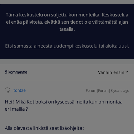
Tämä keskustelu on suljettu kommenteilta. Keskustelua
ei enää päivitetä, eivätkä sen tiedot ole välttämättä ajan
tasalla.
Etsi samasta aiheesta uudempi keskustelu
tai
aloita uusi.
5 kommenttia
Vanhin ensin
tontze
Forum|Forum|3 years ago
Hei ! Mikä Kotiboksi on kyseessä, noita kun on montaa
eri mallia ?
Alla olevasta linkistä saat lisäohjeita :