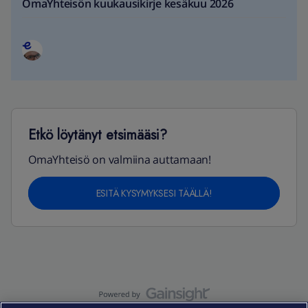
OmaYhteisön kuukausikirje kesäkuu 2026
Etkö löytänyt etsimääsi?
OmaYhteisö on valmiina auttamaan!
ESITÄ KYSYMYKSESI TÄÄLLÄ!