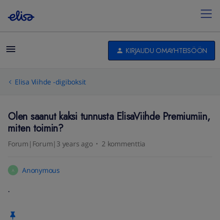
KIRJAUDU OMAYHTEISÖÖN
Elisa Viihde -digiboksit
Olen saanut kaksi tunnusta ElisaViihde Premiumiin,
miten toimin?
Forum|Forum|3 years ago
2 kommenttia
Anonymous
A
.