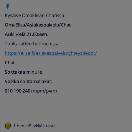
Kysäise OmaElisan Chatissa:
OmaElisa/Asiakaspalvelu/Chat
Auki vielä 21.00:een.
Tuolta sitten huomenissa.
https://elisa.fi/asiakaspalvelu/yhteystiedot/
Chat
Soittakaa minulle
Vaikka soittamallakin:
010 190 240
(mpm/pvm)​
1 henkilö tykkää tästä