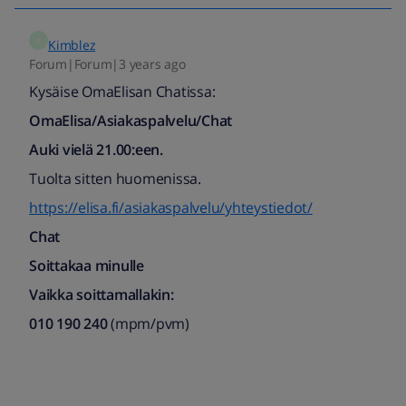
K
Kimblez
Forum|Forum|3 years ago
Kysäise OmaElisan Chatissa:
OmaElisa/Asiakaspalvelu/Chat
Auki vielä 21.00:een.
Tuolta sitten huomenissa.
https://elisa.fi/asiakaspalvelu/yhteystiedot/
Chat
Soittakaa minulle
Vaikka soittamallakin:
010 190 240
(mpm/pvm)​