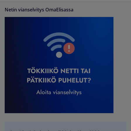
Netin vianselvitys OmaElisassa