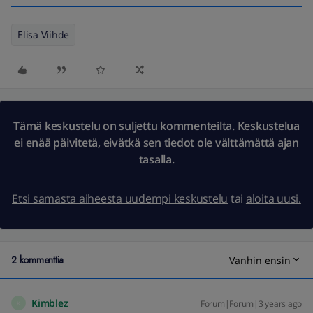
Elisa Viihde
Tämä keskustelu on suljettu kommenteilta. Keskustelua
ei enää päivitetä, eivätkä sen tiedot ole välttämättä ajan
tasalla.
Etsi samasta aiheesta uudempi keskustelu
tai
aloita uusi.
2 kommenttia
Vanhin ensin
Kimblez
Forum|Forum|3 years ago
K