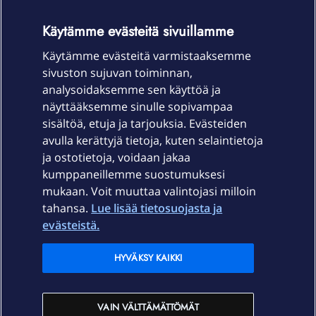
OmaYhteisö-käyttöehdot
Accessibility statement
Käytämme evästeitä sivuillamme
Käytämme evästeitä varmistaaksemme
sivuston sujuvan toiminnan,
Laitteet & liittymät
analysoidaksemme sen käyttöä ja
näyttääksemme sinulle sopivampaa
sisältöä, etuja ja tarjouksia. Evästeiden
Palvelut
avulla kerättyjä tietoja, kuten selaintietoja
ja ostotietoja, voidaan jakaa
Tuki
kumppaneillemme suostumuksesi
mukaan. Voit muuttaa valintojasi milloin
tahansa.
Lue lisää tietosuojasta ja
Ajankohtaista
evästeistä.
Elisa Oyj
HYVÄKSY KAIKKI
In English
VAIN VÄLTTÄMÄTTÖMÄT