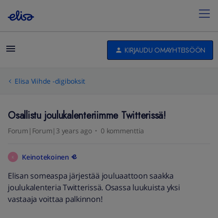
KIRJAUDU OMAYHTEISÖÖN
Elisa Viihde -digiboksit
Osallistu joulukalenteriimme Twitterissä!
Forum|Forum|3 years ago
0 kommenttia
Keinotekoinen
K
Elisan someaspa järjestää jouluaattoon saakka
joulukalenteria Twitterissä. Osassa luukuista yksi
vastaaja voittaa palkinnon!