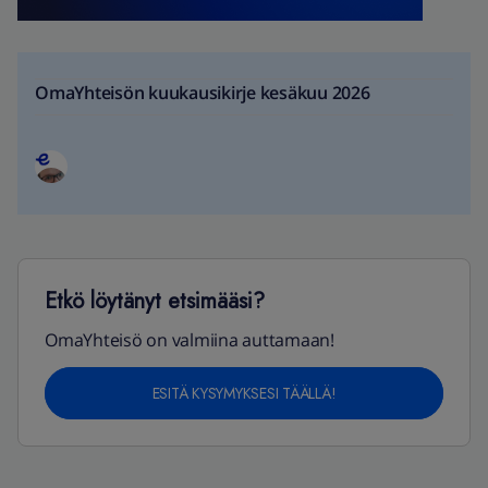
OmaYhteisön kuukausikirje kesäkuu 2026
Etkö löytänyt etsimääsi?
OmaYhteisö on valmiina auttamaan!
ESITÄ KYSYMYKSESI TÄÄLLÄ!