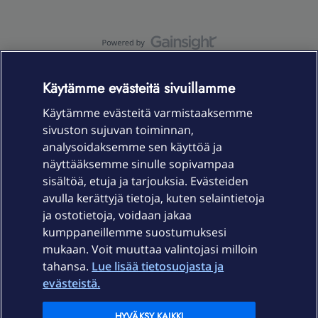
OmaYhteisö-käyttöehdot
Accessibility statement
Käytämme evästeitä sivuillamme
Käytämme evästeitä varmistaaksemme
sivuston sujuvan toiminnan,
Laitteet & liittymät
analysoidaksemme sen käyttöä ja
näyttääksemme sinulle sopivampaa
sisältöä, etuja ja tarjouksia. Evästeiden
Palvelut
avulla kerättyjä tietoja, kuten selaintietoja
ja ostotietoja, voidaan jakaa
Tuki
kumppaneillemme suostumuksesi
mukaan. Voit muuttaa valintojasi milloin
tahansa.
Lue lisää tietosuojasta ja
Ajankohtaista
evästeistä.
Elisa Oyj
HYVÄKSY KAIKKI