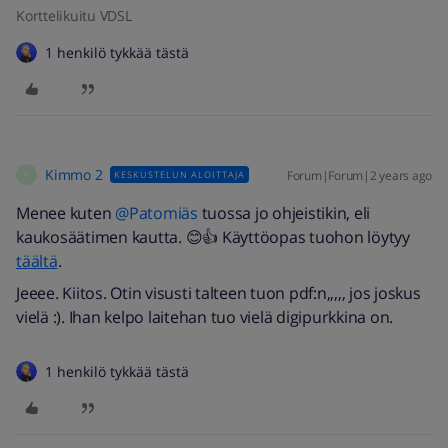
Korttelikuitu VDSL
1 henkilö tykkää tästä
Kimmo 2
Forum|Forum|2 years ago
KESKUSTELUN ALOITTAJA
K
Menee kuten
@Patomiäs
tuossa jo ohjeistikin, eli
kaukosäätimen kautta. 😊👍 Käyttöopas tuohon löytyy
täältä
.
Jeeee. Kiitos. Otin visusti talteen tuon pdf:n,,,,, jos joskus
vielä :). Ihan kelpo laitehan tuo vielä digipurkkina on.
1 henkilö tykkää tästä