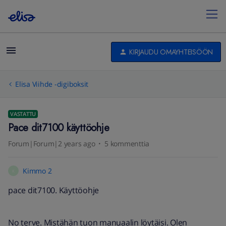
KIRJAUDU OMAYHTEISÖÖN
Elisa Viihde -digiboksit
VASTATTU
Pace dit7100 käyttöohje
Forum|Forum|2 years ago
5 kommenttia
Kimmo 2
K
pace dit7100. Käyttöohje
No terve. Mistähän tuon manuaalin löytäisi. Olen