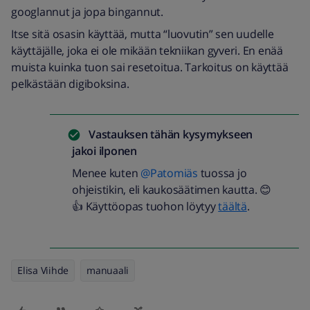
googlannut ja jopa bingannut.
Itse sitä osasin käyttää, mutta “luovutin” sen uudelle
käyttäjälle, joka ei ole mikään tekniikan gyveri. En enää
muista kuinka tuon sai resetoitua. Tarkoitus on käyttää
pelkästään digiboksina.
Vastauksen tähän kysymykseen
jakoi
ilponen
Menee kuten
@Patomiäs
tuossa jo
ohjeistikin, eli kaukosäätimen kautta. 😊
👍 Käyttöopas tuohon löytyy
täältä
.
Elisa Viihde
manuaali