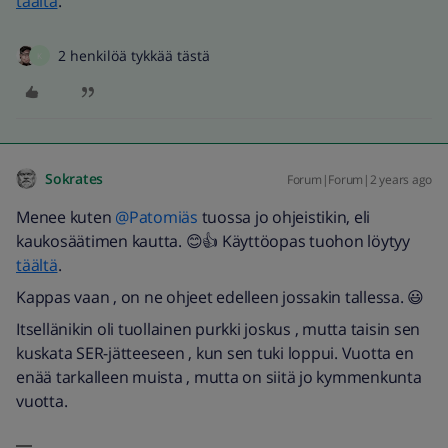
täältä
.
2 henkilöä tykkää tästä
K
Sokrates
Forum|Forum|2 years ago
Menee kuten
@Patomiäs
tuossa jo ohjeistikin, eli
kaukosäätimen kautta. 😊👍 Käyttöopas tuohon löytyy
täältä
.
Kappas vaan , on ne ohjeet edelleen jossakin tallessa. 😃
Itsellänikin oli tuollainen purkki joskus , mutta taisin sen
kuskata SER-jätteeseen , kun sen tuki loppui. Vuotta en
enää tarkalleen muista , mutta on siitä jo kymmenkunta
vuotta.