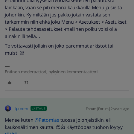
ei tainnut olla fyysistä tehdasasetusten palautusta
lainkaan, vaan se piti mennä kaukkarilla Menu ja sieltä
johonkin. Kylmiltään jos pakko jotain vastata sen
tarkemmin niin ehkä joku Menu > Asetukset > Asetukset
> Palauta tehdasasetukset -mallinen polku voisi olla
ainakin lähellä…
Toivottavasti jollain on joko paremmat arkistot tai
muisti 😅
Entinen moderaattori, nykyinen kommentaattori
ilponen
Forum|Forum|2 years ago
VASTAUS
Menee kuten
@Patomiäs
tuossa jo ohjeistikin, eli
kaukosäätimen kautta. 😊👍 Käyttöopas tuohon löytyy