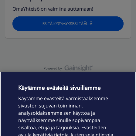
OmaYhteisö on valmiina auttamaan!
ESITÄ KYSYMYKSESI TÄÄLLÄ!
OmaYhteisö-käyttöehdot
Accessibility statement
Käytämme evästeitä sivuillamme
Käytämme evästeitä varmistaaksemme
sivuston sujuvan toiminnan,
Laitteet & liittymät
analysoidaksemme sen käyttöä ja
näyttääksemme sinulle sopivampaa
sisältöä, etuja ja tarjouksia. Evästeiden
Palvelut
avulla kerättyjä tietoja, kuten selaintietoja