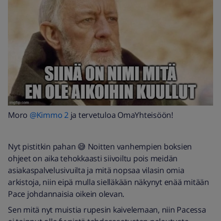
Moro
@Kimmo 2
ja tervetuloa OmaYhteisöön!
Nyt pistitkin pahan 😅 Noitten vanhempien boksien
ohjeet on aika tehokkaasti siivoiltu pois meidän
asiakaspalvelusivuilta ja mitä nopsaa vilasin omia
arkistoja, niin eipä mulla sielläkään näkynyt enää mitään
Pace johdannaisia oikein olevan.
Sen mitä nyt muistia rupesin kaivelemaan, niin Pacessa