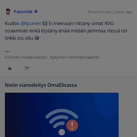
Patomiäs
Forum|Forum|2 years ago
Kudos
@ilponen
🙌 Ei meinaan riittäny omat KVG
osaamiset enkä löytäny enää mitään jemmaa missä toi
linkki ois ollu 😅
Entinen moderaattori, nykyinen kommentaattori
Netin vianselvitys OmaElisassa