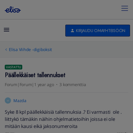
KIRJAUDU OMAYHTEISÖÖN
Elisa Viihde -digiboksit
VASTATTU
Päällekkäiset tallennukset
Forum|Forum|1 year ago
3 kommenttia
Mazda
M
Syke 8 kpl päällekkäisiä tallennuksia .? Ei varmasti ole .
liittykö tämäkin näihin ohjelmatietoihin joissa ei ole
mitään kausi eikä jaksonumeroita