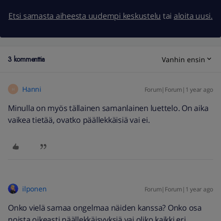
Etsi samasta aiheesta uudempi keskustelu
tai
aloita uusi.
3 kommenttia
Vanhin ensin
Hanni
Forum|Forum|1 year ago
H
Minulla on myös tällainen samanlainen luettelo. On aika
vaikea tietää, ovatko päällekkäisiä vai ei.
ilponen
Forum|Forum|1 year ago
Onko vielä samaa ongelmaa näiden kanssa? Onko osa
noista oikeasti päällekkäisyyksiä vai oliko kaikki eri