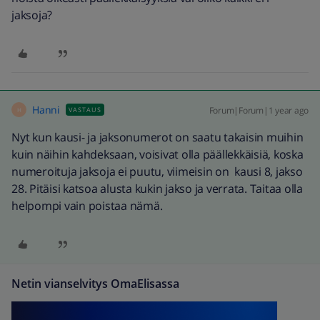
jaksoja?
Hanni
Forum|Forum|1 year ago
VASTAUS
H
Nyt kun kausi- ja jaksonumerot on saatu takaisin muihin
kuin näihin kahdeksaan, voisivat olla päällekkäisiä, koska
numeroituja jaksoja ei puutu, viimeisin on kausi 8, jakso
28. Pitäisi katsoa alusta kukin jakso ja verrata. Taitaa olla
helpompi vain poistaa nämä.
Netin vianselvitys OmaElisassa