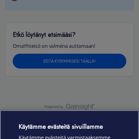
Etkö löytänyt etsimääsi?
OmaYhteisö on valmiina auttamaan!
ESITÄ KYSYMYKSESI TÄÄLLÄ!
OmaYhteisö-käyttöehdot
Accessibility statement
Käytämme evästeitä sivuillamme
Käytämme evästeitä varmistaaksemme