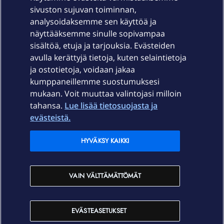
sivuston sujuvan toiminnan,
Laitteet & liittymät
analysoidaksemme sen käyttöä ja
näyttääksemme sinulle sopivampaa
sisältöä, etuja ja tarjouksia. Evästeiden
Palvelut
avulla kerättyjä tietoja, kuten selaintietoja
ja ostotietoja, voidaan jakaa
Tuki
kumppaneillemme suostumuksesi
mukaan. Voit muuttaa valintojasi milloin
tahansa.
Lue lisää tietosuojasta ja
Ajankohtaista
evästeistä.
Elisa Oyj
HYVÄKSY KAIKKI
In English
VAIN VÄLTTÄMÄTTÖMÄT
På Svenska
EVÄSTEASETUKSET