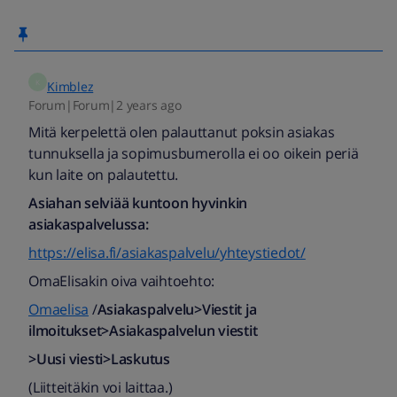
K
Kimblez
Forum|Forum|2 years ago
Mitä kerpelettä olen palauttanut poksin asiakas
tunnuksella ja sopimusbumerolla ei oo oikein periä
kun laite on palautettu.
Asiahan selviää kuntoon hyvinkin
asiakaspalvelussa:
https://elisa.fi/asiakaspalvelu/yhteystiedot/
OmaElisakin oiva vaihtoehto:
Omaelisa
/
Asiakaspalvelu>Viestit ja
ilmoitukset>Asiakaspalvelun viestit
>Uusi viesti>Laskutus
(Liitteitäkin voi laittaa.)