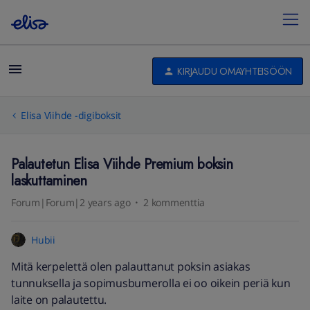
KIRJAUDU OMAYHTEISÖÖN
Elisa Viihde -digiboksit
Palautetun Elisa Viihde Premium boksin
laskuttaminen
Forum|Forum|2 years ago
2 kommenttia
Hubii
Mitä kerpelettä olen palauttanut poksin asiakas
tunnuksella ja sopimusbumerolla ei oo oikein periä kun
laite on palautettu.