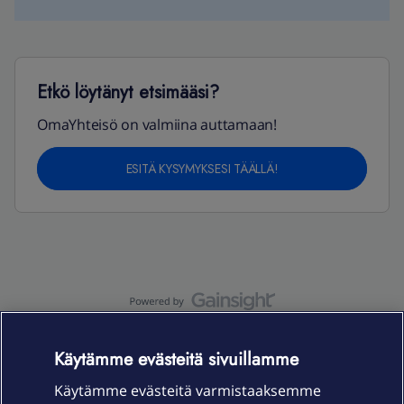
Etkö löytänyt etsimääsi?
OmaYhteisö on valmiina auttamaan!
ESITÄ KYSYMYKSESI TÄÄLLÄ!
OmaYhteisö-käyttöehdot
Accessibility statement
Käytämme evästeitä sivuillamme
Käytämme evästeitä varmistaaksemme