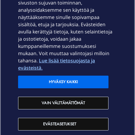
sivuston sujuvan toiminnan,
Laitteet & liittymät
analysoidaksemme sen käyttöä ja
näyttääksemme sinulle sopivampaa
sisältöä, etuja ja tarjouksia. Evästeiden
Palvelut
avulla kerättyjä tietoja, kuten selaintietoja
ja ostotietoja, voidaan jakaa
Tuki
kumppaneillemme suostumuksesi
mukaan. Voit muuttaa valintojasi milloin
tahansa.
Lue lisää tietosuojasta ja
Ajankohtaista
evästeistä.
Elisa Oyj
HYVÄKSY KAIKKI
In English
VAIN VÄLTTÄMÄTTÖMÄT
På Svenska
EVÄSTEASETUKSET