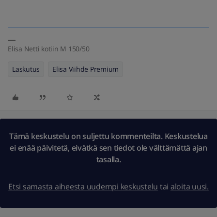
Elisa Netti kotiin M 150/50
Laskutus
Elisa Viihde Premium
Tämä keskustelu on suljettu kommenteilta. Keskustelua
ei enää päivitetä, eivätkä sen tiedot ole välttämättä ajan
tasalla.
Etsi samasta aiheesta uudempi keskustelu
tai
aloita uusi.