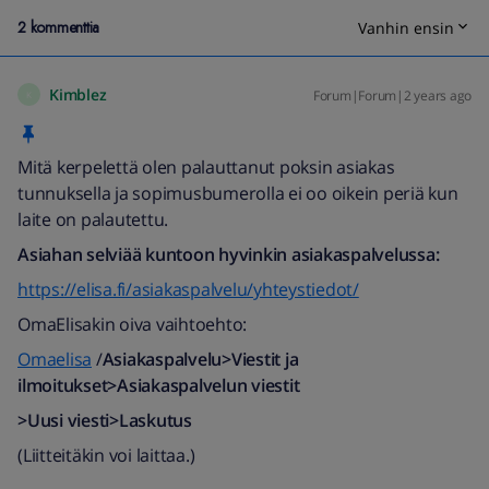
2 kommenttia
Vanhin ensin
Kimblez
Forum|Forum|2 years ago
K
Mitä kerpelettä olen palauttanut poksin asiakas
tunnuksella ja sopimusbumerolla ei oo oikein periä kun
laite on palautettu.
Asiahan selviää kuntoon hyvinkin asiakaspalvelussa:
https://elisa.fi/asiakaspalvelu/yhteystiedot/
OmaElisakin oiva vaihtoehto:
Omaelisa
/
Asiakaspalvelu>Viestit ja
ilmoitukset>Asiakaspalvelun viestit
>Uusi viesti>Laskutus
(Liitteitäkin voi laittaa.)