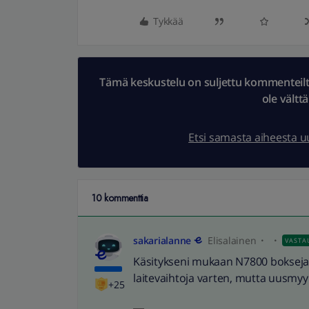
Tykkää
Tämä keskustelu on suljettu kommenteilta.
ole vältt
Etsi samasta aiheesta 
10 kommenttia
sakarialanne
Elisalainen
VASTA
Käsitykseni mukaan N7800 bokseja on
laitevaihtoja varten, mutta uusmy
+25