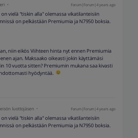
eri
Forum|Forum|4 years ago
 vielä "tiskin alla" olemassa vikatilanteisiin
ynnissä on pelkästään Premiumia ja N7950 boksia.
aan, niin eikös Viihteen hinta nyt ennen Premiumia
enen ajan. Maksaako oikeasti jokin käyttämäsi
in 10 vuotta sitten? Premiumin mukana saa kivasti
 ehdottomasti hyödyntää.
isön luottojäsen
Forum|Forum|4 years ago
 vielä "tiskin alla" olemassa vikatilanteisiin
ynnissä on pelkästään Premiumia ja N7950 boksia.