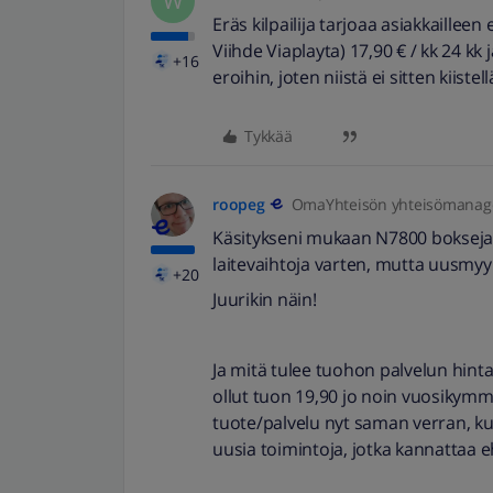
W
Eräs kilpailija tarjoaa asiakkailleen
Viihde Viaplayta) 17,90 € / kk 24 kk 
+16
eroihin, joten niistä ei sitten kiistell
Tykkää
roopeg
OmaYhteisön yhteisömanag
Käsitykseni mukaan N7800 bokseja on
laitevaihtoja varten, mutta uusmy
+20
Juurikin näin!
Ja mitä tulee tuohon palvelun hint
ollut tuon 19,90 jo noin vuosikymm
tuote/palvelu nyt saman verran, ku
uusia toimintoja, jotka kannattaa