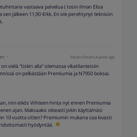
 etuhintana vastaava palvelua ( tosin ilman Elisa
ja sen jälkeen 11,90 €/kk. En ole perehtynyt teknisiin
ä.
eri
Forum|Forum|4 years ago
 vielä "tiskin alla" olemassa vikatilanteisiin
ynnissä on pelkästään Premiumia ja N7950 boksia.
aan, niin eikös Viihteen hinta nyt ennen Premiumia
enen ajan. Maksaako oikeasti jokin käyttämäsi
in 10 vuotta sitten? Premiumin mukana saa kivasti
 ehdottomasti hyödyntää.