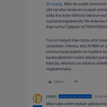
@roopeg
Mitä ne uudet toiminnot 
sitä tarvitse koska en tosiaan omis
jotka itse koen lähinnä tietoturv
suoratoistopalveluita Yle Areenaa 
ihan turha! Tykkään N7700/N7800 b
Tuo on tietysti ihan totta, että toise
tarpeeton. Hienoa, että N7800 on 
toimiva kaukosäädin on itselleni kov
kaukosäädinkin toimii selvästi pa
käyttää, laitteisto on ottanut askel
nopeammalta.
Tykkää
JV0600
OmaYhte
KESKUSTELUN ALOITTAJA
Mitä tulee siihen boksin piilottamis