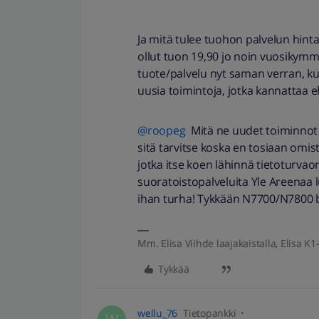
Ja mitä tulee tuohon palvelun hint
ollut tuon 19,90 jo noin vuosikymm
tuote/palvelu nyt saman verran, ku
uusia toimintoja, jotka kannattaa
@roopeg
Mitä ne uudet toiminnot 
sitä tarvitse koska en tosiaan omis
jotka itse koen lähinnä tietoturv
suoratoistopalveluita Yle Areenaa 
ihan turha! Tykkään N7700/N7800 b
Mm. Elisa Viihde laajakaistalla, Elisa K1-
Tykkää
wellu_76
Tietopankki