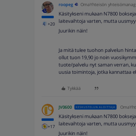
roopeg
OmaYhteisön yhteisömanag
Käsitykseni mukaan N7800 bokseja on
laitevaihtoja varten, mutta uusmy
+20
Juurikin näin!
Ja mitä tulee tuohon palvelun hint
ollut tuon 19,90 jo noin vuosikymm
tuote/palvelu nyt saman verran, ku
uusia toimintoja, jotka kannattaa
Tykkää
JV0600
OmaYhte
KESKUSTELUN ALOITTAJA
Käsitykseni mukaan N7800 bokseja on
laitevaihtoja varten, mutta uusmy
+17
Juurikin näin!