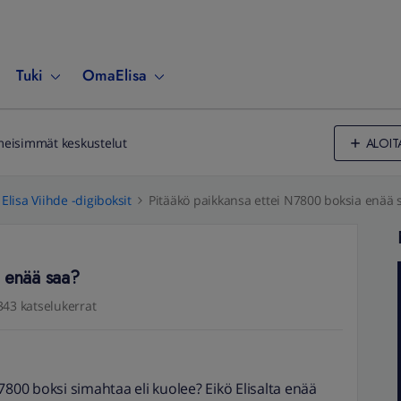
Tuki
OmaElisa
ALOIT
meisimmät keskustelut
Elisa Viihde -digiboksit
Pitääkö paikkansa ettei N7800 boksia enää 
a enää saa?
343 katselukerrat
7800 boksi simahtaa eli kuolee? Eikö Elisalta enää