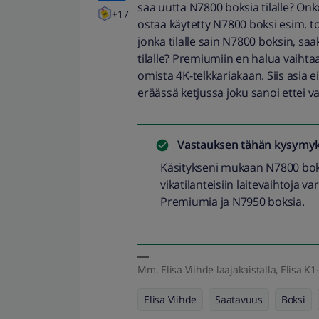
saa uutta N7800 boksia tilalle? Onk
+17
ostaa käytetty N7800 boksi esim. tor
jonka tilalle sain N7800 boksin, saa
tilalle? Premiumiin en halua vaihta
omista 4K-telkkariakaan. Siis asia 
eräässä ketjussa joku sanoi ettei v
Vastauksen tähän kysymyk
Käsitykseni mukaan N7800 bokse
vikatilanteisiin laitevaihtoja
Premiumia ja N7950 boksia.
Mm. Elisa Viihde laajakaistalla, Elisa K1-
Elisa Viihde
Saatavuus
Boksi