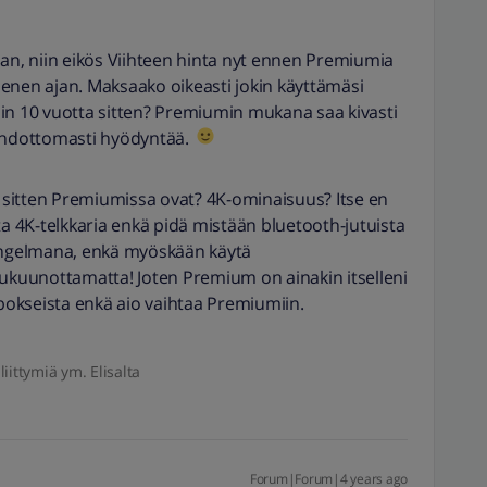
aan, niin eikös Viihteen hinta nyt ennen Premiumia
enen ajan. Maksaako oikeasti jokin käyttämäsi
in 10 vuotta sitten? Premiumin mukana saa kivasti
 ehdottomasti hyödyntää.
sitten Premiumissa ovat? 4K-ominaisuus? Itse en
ta 4K-telkkaria enkä pidä mistään bluetooth-jutuista
aongelmana, enkä myöskään käytä
lukuunottamatta! Joten Premium on ainakin itselleni
okseista enkä aio vaihtaa Premiumiin.
liittymiä ym. Elisalta
Forum|Forum|4 years ago