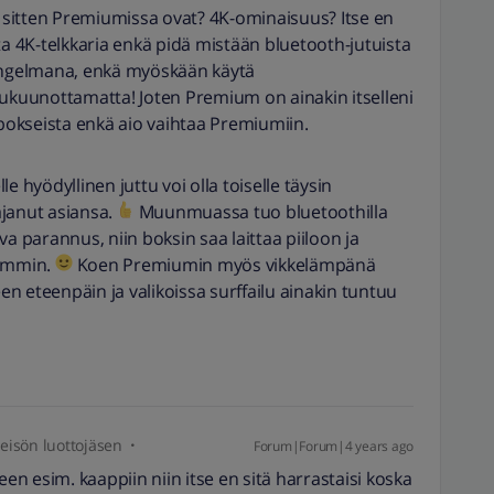
sitten Premiumissa ovat? 4K-ominaisuus? Itse en
ta 4K-telkkaria enkä pidä mistään bluetooth-jutuista
aongelmana, enkä myöskään käytä
lukuunottamatta! Joten Premium on ainakin itselleni
okseista enkä aio vaihtaa Premiumiin.
lle hyödyllinen juttu voi olla toiselle täysin
ajanut asiansa.
Muunmuassa tuo bluetoothilla
a parannus, niin boksin saa laittaa piiloon ja
remmin.
Koen Premiumin myös vikkelämpänä
een eteenpäin ja valikoissa surffailu ainakin tuntuu
isön luottojäsen
Forum|Forum|4 years ago
een esim. kaappiin niin itse en sitä harrastaisi koska