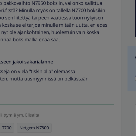
o pakkovaihto N7950 boksiin, vai onko sallittua
i.fi:stä? Minulla myös on tallella N7700 boksikin
ko sen liitettyä tarpeen vaatiessa tuon nykyisen
a koska se ei tarjoa minulle mitään uutta, en edes
ei nyt ole ajankohtainen, huolestuin vain koska
anhaa boksimallia enää saa.
seen jakoi
sakarialanne
ja on vielä "tiskin alla" olemassa
 varten, mutta uusmyynnissä on pelkästään
liittymiä ym. Elisalta
7700
Netgem N7800