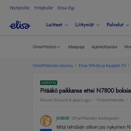
Yksityisille
Yrityksille
Elisa Oyj
Laitteet
Liittymät
Palvelut
OmaYhteisö
Ideapaja
Ajankohtaista
Vii
OmaYhteisön etusivu
Elisa Viihde ja Kaapeli-TV
VASTATTU
Pitääkö paikkansa ettei N7800 boksi
Forum|Forum|4 years ago
10 kommenttia
JV0600
OmaYhteisön luottojäsen
Mitä tehdään silloin jos nykyinen N