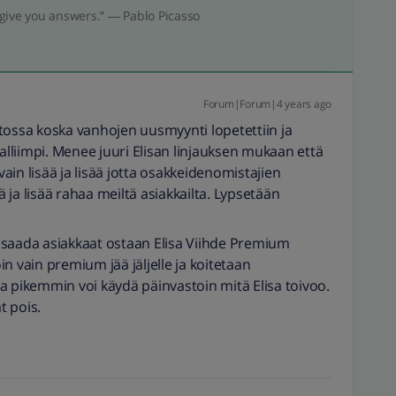
give you answers.” ― Pablo Picasso
Forum|Forum|4 years ago
tossa koska vanhojen uusmyynti lopetettiin ja
liimpi. Menee juuri Elisan linjauksen mukaan että
 vain lisää ja lisää jotta osakkeidenomistajien
ja lisää rahaa meiltä asiakkailta. Lypsetään
tä saada asiakkaat ostaan Elisa Viihde Premium
n vain premium jää jäljelle ja koitetaan
a pikemmin voi käydä päinvastoin mitä Elisa toivoo.
t pois.