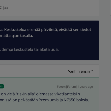
Jaa
 Keskustelua ei enää päivitetä, eivätkä sen tiedot
ämättä ajan tasalla.
uudempi keskustelu
tai
aloita uusi.
Vanhin ensin
Forum|Forum|4 years ago
US
 vielä "tiskin alla" olemassa vikatilanteisiin
ynnissä on pelkästään Premiumia ja N7950 boksia.