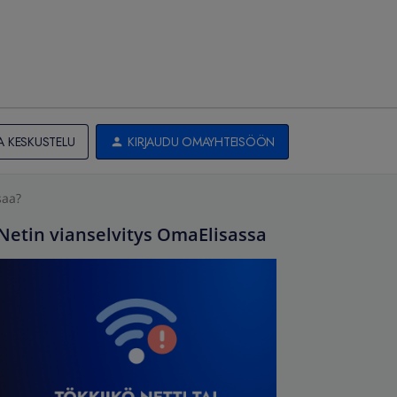
A KESKUSTELU
KIRJAUDU OMAYHTEISÖÖN
saa?
Netin vianselvitys OmaElisassa