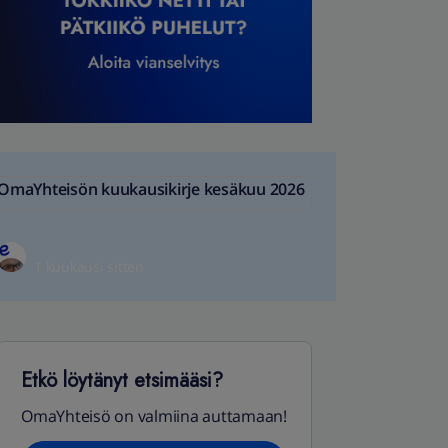
OmaYhteisön kuukausikirje kesäkuu 2026
1 kuukausi sitten
Etkö löytänyt etsimääsi?
OmaYhteisö on valmiina auttamaan!