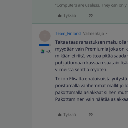
“Computers are useless. They can only 
Tykkää
Team_Finland
Valmentaja
T
Taitaa taas rahastuksen maku olla 
myydään vain Premiumia joka on kal
+8
mikään ei riitä, voittoa pitää saada
pohjattomaan kassaan saatain lisää 
viimeistä senttiä myöten.
Toi on Elisalta epätoivoista yritys
poistamalla vanhemmat mallit jolloi
pakottamalla asiakkaat siihen mutt
Pakottaminen vain häätää asiakkaa
Tykkää