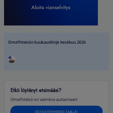
OmaYhteisön kuukausikirje kesäkuu 2026
Etkö löytänyt etsimääsi?
OmaYhteisö on valmiina auttamaan!
ESITÄ KYSYMYKSESI TÄÄLLÄ!