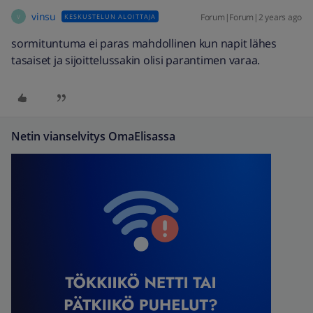
vinsu
Forum|Forum|2 years ago
KESKUSTELUN ALOITTAJA
V
sormituntuma ei paras mahdollinen kun napit lähes
tasaiset ja sijoittelussakin olisi parantimen varaa.
Netin vianselvitys OmaElisassa