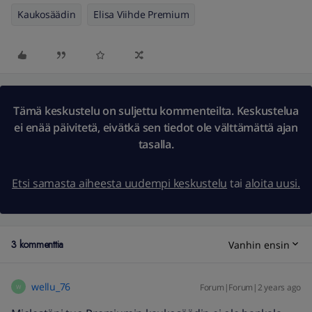
Kaukosäädin
Elisa Viihde Premium
Tämä keskustelu on suljettu kommenteilta. Keskustelua
ei enää päivitetä, eivätkä sen tiedot ole välttämättä ajan
tasalla.
Etsi samasta aiheesta uudempi keskustelu
tai
aloita uusi.
3 kommenttia
Vanhin ensin
wellu_76
Forum|Forum|2 years ago
W