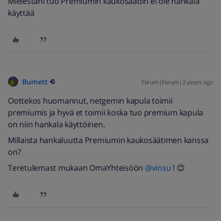
Mielestäni tuo Premiumin kaukosäädin ei ole hankala
käyttää
Burnett
Forum|Forum|2 years ago
Oottekos huomannut, netgemin kapula toimii
premiumis ja hyvä et toimii koska tuo premium kapula
on niin hankala käyttöinen.
Millaista hankaluutta Premiumin kaukosäätimen kanssa
on?
Teretulemast mukaan OmaYhteisöön
@vinsu
! 😊