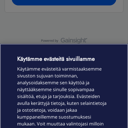
OmaYhteisö-käyttöehdot
Accessibility statement
Käytämme evästeitä sivuillamme
Käytämme evästeitä varmistaaksemme
sivuston sujuvan toiminnan,
Laitteet & liittymät
analysoidaksemme sen käyttöä ja
näyttääksemme sinulle sopivampaa
sisältöä, etuja ja tarjouksia. Evästeiden
Palvelut
avulla kerättyjä tietoja, kuten selaintietoja
ja ostotietoja, voidaan jakaa
Tuki
kumppaneillemme suostumuksesi
mukaan. Voit muuttaa valintojasi milloin