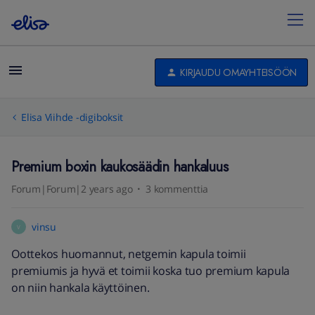
KIRJAUDU OMAYHTEISÖÖN
Elisa Viihde -digiboksit
Premium boxin kaukosäädin hankaluus
Forum|Forum|2 years ago
3 kommenttia
vinsu
V
Oottekos huomannut, netgemin kapula toimii
premiumis ja hyvä et toimii koska tuo premium kapula
on niin hankala käyttöinen.