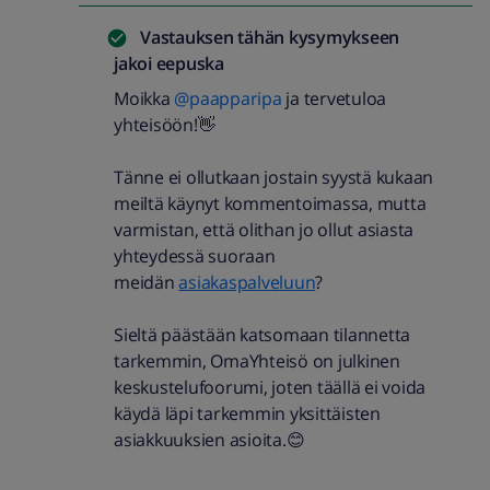
Vastauksen tähän kysymykseen
jakoi
eepuska
Moikka ​
@paapparipa
ja tervetuloa
yhteisöön!👋
Tänne ei ollutkaan jostain syystä kukaan
meiltä käynyt kommentoimassa, mutta
varmistan, että olithan jo ollut asiasta
yhteydessä suoraan
meidän
asiakaspalveluun
?
Sieltä päästään katsomaan tilannetta
tarkemmin, OmaYhteisö on julkinen
keskustelufoorumi, joten täällä ei voida
käydä läpi tarkemmin yksittäisten
asiakkuuksien asioita.😊