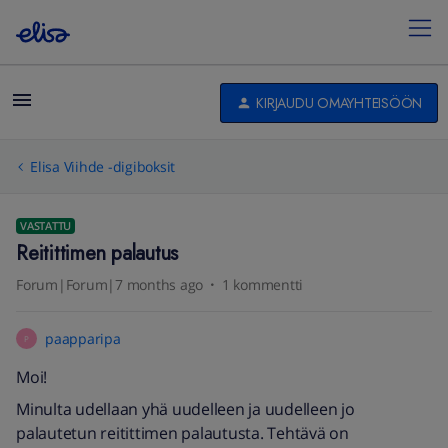
KIRJAUDU OMAYHTEISÖÖN
Elisa Viihde -digiboksit
VASTATTU
Reitittimen palautus
Forum|Forum|7 months ago
1 kommentti
paapparipa
P
Moi!
Minulta udellaan yhä uudelleen ja uudelleen jo
palautetun reitittimen palautusta. Tehtävä on