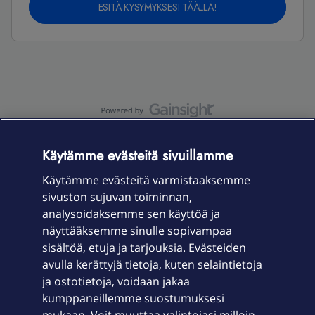
ESITÄ KYSYMYKSESI TÄÄLLÄ!
OmaYhteisö-käyttöehdot
Accessibility statement
Käytämme evästeitä sivuillamme
Käytämme evästeitä varmistaaksemme
sivuston sujuvan toiminnan,
Laitteet & liittymät
analysoidaksemme sen käyttöä ja
näyttääksemme sinulle sopivampaa
sisältöä, etuja ja tarjouksia. Evästeiden
Palvelut
avulla kerättyjä tietoja, kuten selaintietoja
ja ostotietoja, voidaan jakaa
Tuki
kumppaneillemme suostumuksesi