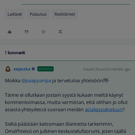
Laitteet
Palautus
Reitittimet
1 kommentti
eepuska
Forum|Forum|6 months ago
VASTAUS
Moikka ​
@paapparipa
ja tervetuloa yhteisöön!👋
Tänne ei ollutkaan jostain syystä kukaan meiltä käynyt
kommentoimassa, mutta varmistan, että olithan jo ollut
asiasta yhteydessä suoraan meidän
asiakaspalveluun
?
Sieltä päästään katsomaan tilannetta tarkemmin,
OmaYhteisö on julkinen keskustelufoorumi, joten täällä