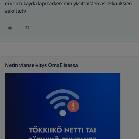
ei voida käydä läpi tarkemmin yksittäisten asiakkuuksien
asioita.😊
Netin vianselvitys OmaElisassa