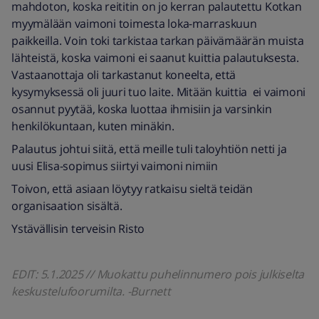
mahdoton, koska reititin on jo kerran palautettu Kotkan
myymälään vaimoni toimesta loka-marraskuun
paikkeilla. Voin toki tarkistaa tarkan päivämäärän muista
lähteistä, koska vaimoni ei saanut kuittia palautuksesta.
Vastaanottaja oli tarkastanut koneelta, että
kysymyksessä oli juuri tuo laite. Mitään kuittia ei vaimoni
osannut pyytää, koska luottaa ihmisiin ja varsinkin
henkilökuntaan, kuten minäkin.
Palautus johtui siitä, että meille tuli taloyhtiön netti ja
uusi Elisa-sopimus siirtyi vaimoni nimiin
Toivon, että asiaan löytyy ratkaisu sieltä teidän
organisaation sisältä.
Ystävällisin terveisin Risto
EDIT: 5.1.2025 // Muokattu puhelinnumero pois julkiselta
keskustelufoorumilta. -Burnett