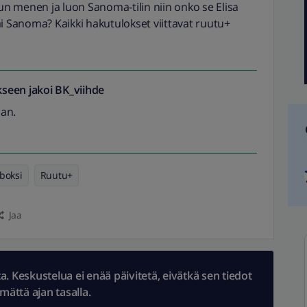
n menen ja luon Sanoma-tilin niin onko se Elisa
ai Sanoma? Kaikki hakutulokset viittavat ruutu+
seen jakoi
BK_viihde
an.
boksi
Ruutu+
Jaa
 Keskustelua ei enää päivitetä, eivätkä sen tiedot
ämättä ajan tasalla.