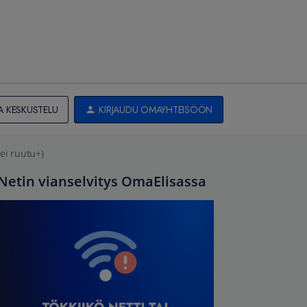
A KESKUSTELU
KIRJAUDU OMAYHTEISÖÖN
ei ruutu+)
Netin vianselvitys OmaElisassa