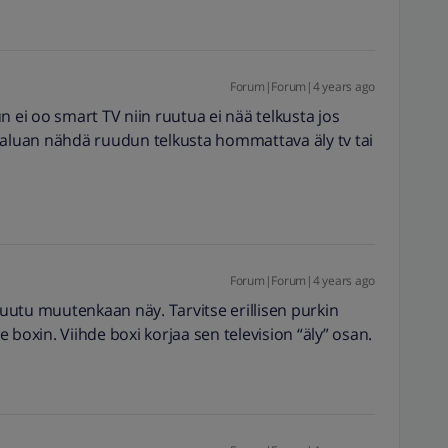
Forum|Forum|4 years ago
kun ei oo smart TV niin ruutua ei nää telkusta jos
haluan nähdä ruudun telkusta hommattava äly tv tai
Forum|Forum|4 years ago
 ruutu muutenkaan näy. Tarvitse erillisen purkin
de boxin. Viihde boxi korjaa sen television “äly” osan.