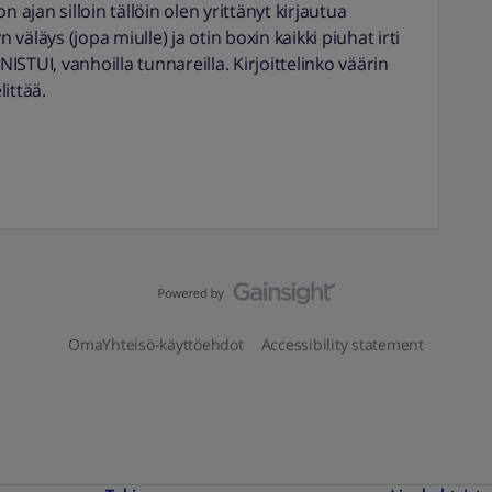
kon ajan silloin tällöin olen yrittänyt kirjautua
n väläys (jopa miulle) ja otin boxin kaikki piuhat irti
STUI, vanhoilla tunnareilla. Kirjoittelinko väärin
littää.
OmaYhteisö-käyttöehdot
Accessibility statement