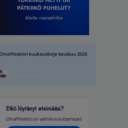
OmaYhteisön kuukausikirje kesäkuu 2026
1 kuukausi sitten
Etkö löytänyt etsimääsi?
OmaYhteisö on valmiina auttamaan!