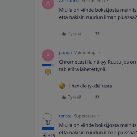
Anskunen
Keskustelija
A
Miulla on viihde boksi,josta mainits
että näkisin ruudun ilman plussaa
Tykkää
pappa
Valmentaja
P
Chromecastilla näkyy Ruutu jos on 
tabletilta lähetettynä.
1 henkilö tykkää tästä
Tykkää
tontze
Superstara
Miulla on viihde boksi,josta mainits
että näkisin ruudun ilman plussaa
+19