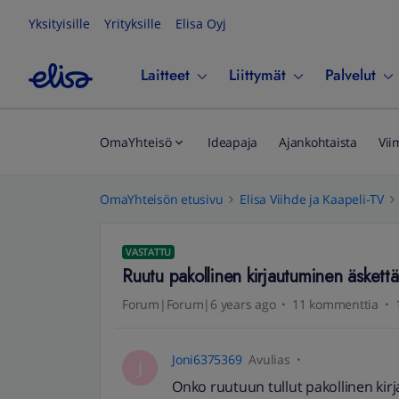
Yksityisille
Yrityksille
Elisa Oyj
Laitteet
Liittymät
Palvelut
OmaYhteisö
Ideapaja
Ajankohtaista
Vii
OmaYhteisön etusivu
Elisa Viihde ja Kaapeli-TV
VASTATTU
Ruutu pakollinen kirjautuminen äskettä
Forum|Forum|6 years ago
11 kommenttia
Joni6375369
Avulias
J
Onko ruutuun tullut pakollinen ki