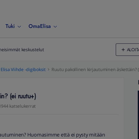
Tuki
OmaElisa
ALOIT
meisimmät keskustelut
Elisa Viihde -digiboksit
Ruutu pakollinen kirjautuminen äskettäin? (
in? (ei ruutu+)
1944 katselukerrat
rjautuminen? Huomasimme että ei pysty mitään