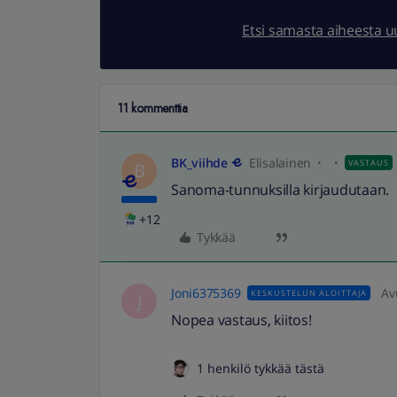
Etsi samasta aiheesta 
11 kommenttia
BK_viihde
Elisalainen
VASTAUS
B
Sanoma-tunnuksilla kirjaudutaan.
+12
Tykkää
Joni6375369
Av
KESKUSTELUN ALOITTAJA
J
Nopea vastaus, kiitos!
1 henkilö tykkää tästä