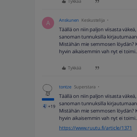
Tykkää
Anskunen
Keskustelija
A
Täällä on niin paljon viisasta väk
sanoman tunnuksilla kirjautumaan 
Mistähän mie semmosen löydän? Kä
hyvin aikaisemmin vah nyt ei toimi
Tykkää
tontze
Superstara
Täällä on niin paljon viisasta väk
sanoman tunnuksilla kirjautumaan 
+19
Mistähän mie semmosen löydän? Kä
hyvin aikaisemmin vah nyt ei toimi
https://www.ruutu.fi/article/1371