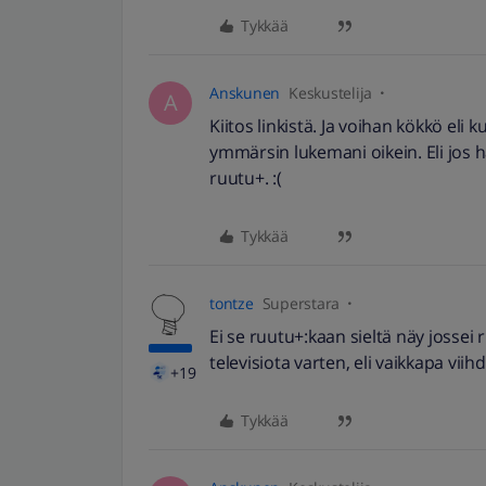
Tykkää
Anskunen
Keskustelija
A
Kiitos linkistä. Ja voihan kökkö eli 
ymmärsin lukemani oikein. Eli jos 
ruutu+. :(
Tykkää
tontze
Superstara
Ei se ruutu+:kaan sieltä näy jossei
televisiota varten, eli vaikkapa viih
+19
Tykkää