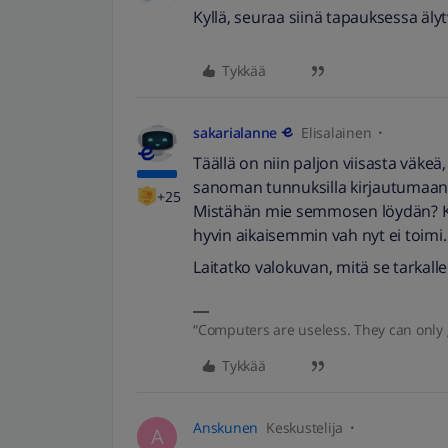
Kyllä, seuraa siinä tapauksessa älyt
Tykkää
sakarialanne
Elisalainen
Täällä on niin paljon viisasta väk
sanoman tunnuksilla kirjautumaan 
+25
Mistähän mie semmosen löydän? Kä
hyvin aikaisemmin vah nyt ei toimi
Laitatko valokuvan, mitä se tarkalle
“Computers are useless. They can only 
Tykkää
Anskunen
Keskustelija
A