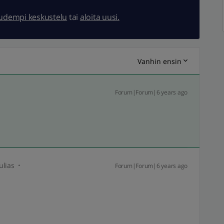
uudempi keskustelu
tai
aloita uusi.
Vanhin ensin
Forum|Forum|6 years ago
ulias
Forum|Forum|6 years ago