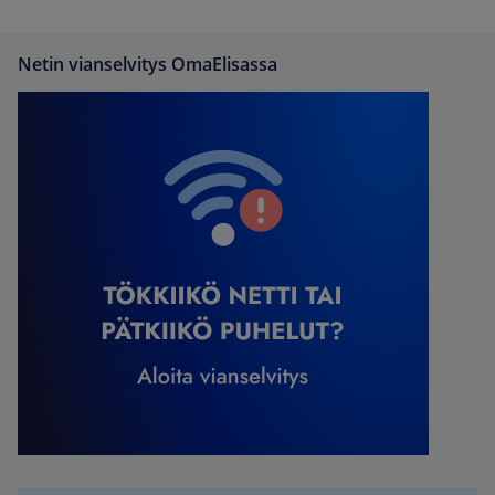
Netin vianselvitys OmaElisassa