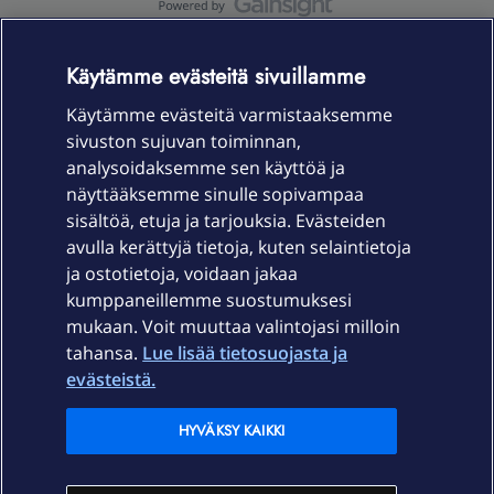
OmaYhteisö-käyttöehdot
Accessibility statement
Käytämme evästeitä sivuillamme
Käytämme evästeitä varmistaaksemme
sivuston sujuvan toiminnan,
Laitteet & liittymät
analysoidaksemme sen käyttöä ja
näyttääksemme sinulle sopivampaa
sisältöä, etuja ja tarjouksia. Evästeiden
Palvelut
avulla kerättyjä tietoja, kuten selaintietoja
ja ostotietoja, voidaan jakaa
Tuki
kumppaneillemme suostumuksesi
mukaan. Voit muuttaa valintojasi milloin
tahansa.
Lue lisää tietosuojasta ja
Ajankohtaista
evästeistä.
Elisa Oyj
HYVÄKSY KAIKKI
In English