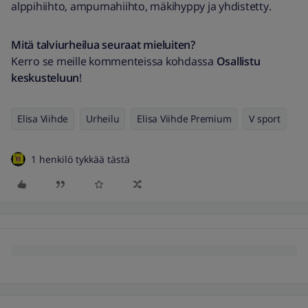
alppihiihto, ampumahiihto, mäkihyppy ja yhdistetty.
Mitä talviurheilua seuraat mieluiten?
Kerro se meille kommenteissa kohdassa
Osallistu
keskusteluun
!
Elisa Viihde
Urheilu
Elisa Viihde Premium
V sport
1 henkilö tykkää tästä