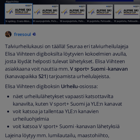
freesoul
Talviurheilukausi on täällä! Seuraa eri talviurheilulajeja
Elisa Viihteen digiboksilta löytyvien kokoelmien avulla,
josta löydät helposti tulevat lähetykset. Elisa Viihteen
asiakkaana voit nauttia mm.
V sport+ Suomi -kanavan
(kanavapaikka
521
) tarjoamista urheilulajeista.
Elisa Viihteen digiboksin
Urheilu
-osiossa:
näet urheilulähetykset vapaasti katsottavilta
kanavilta, kuten V sport+ Suomi ja YLE:n kanavat
voit katsoa ja tallentaa YLE:n kanavien
urheiluohjelmia
voit katsoa V sport+ Suomi -kanavan lähetyksiä
Lajeina löytyy mm. lumilautailu, maastohiihto,