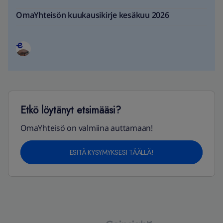
OmaYhteisön kuukausikirje kesäkuu 2026
Etkö löytänyt etsimääsi?
OmaYhteisö on valmiina auttamaan!
ESITÄ KYSYMYKSESI TÄÄLLÄ!