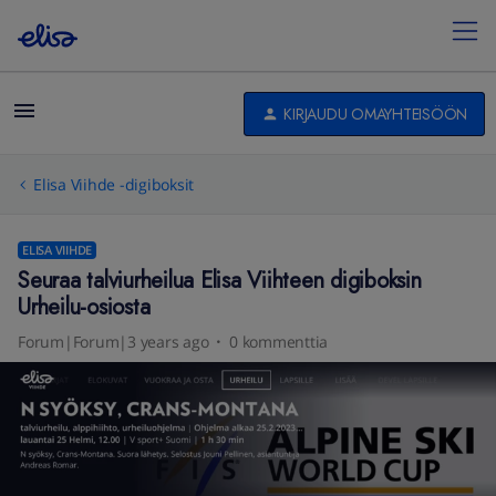
KIRJAUDU OMAYHTEISÖÖN
Elisa Viihde -digiboksit
ELISA VIIHDE
Seuraa talviurheilua Elisa Viihteen digiboksin
Urheilu-osiosta
Forum|Forum|3 years ago
0 kommenttia