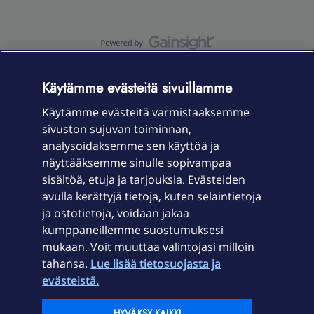
OmaYhteisö-käyttöehdot
Accessibility statement
Käytämme evästeitä sivuillamme
Käytämme evästeitä varmistaaksemme
sivuston sujuvan toiminnan,
Laitteet & liittymät
analysoidaksemme sen käyttöä ja
näyttääksemme sinulle sopivampaa
sisältöä, etuja ja tarjouksia. Evästeiden
Palvelut
avulla kerättyjä tietoja, kuten selaintietoja
ja ostotietoja, voidaan jakaa
Tuki
kumppaneillemme suostumuksesi
mukaan. Voit muuttaa valintojasi milloin
tahansa.
Lue lisää tietosuojasta ja
Ajankohtaista
evästeistä.
Elisa Oyj
HYVÄKSY KAIKKI