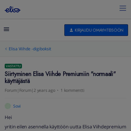
KIRJAUDU OMAYHTEISÖÖN
Elisa Viihde -digiboksit
VASTATTU
Siirtyminen Elisa Viihde Premiumiin "normaali"
käyttäjästä
Forum|Forum|2 years ago
1 kommentti
Sovi
S
Hei
yritin eilen asennella käyttöön uutta Elisa Viihdepremium