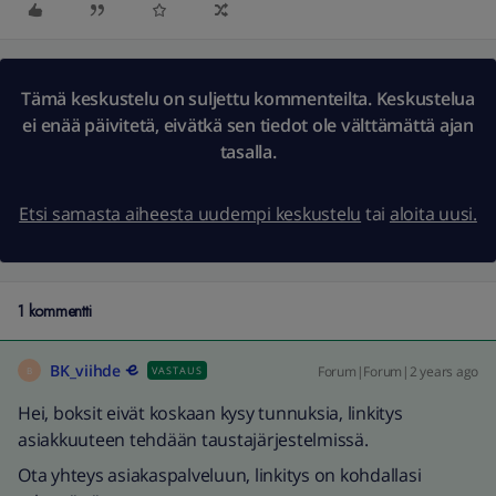
Tämä keskustelu on suljettu kommenteilta. Keskustelua
ei enää päivitetä, eivätkä sen tiedot ole välttämättä ajan
tasalla.
Etsi samasta aiheesta uudempi keskustelu
tai
aloita uusi.
1 kommentti
BK_viihde
Forum|Forum|2 years ago
VASTAUS
B
Hei, boksit eivät koskaan kysy tunnuksia, linkitys
asiakkuuteen tehdään taustajärjestelmissä.
Ota yhteys asiakaspalveluun, linkitys on kohdallasi