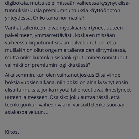
digiboksia, mutta se ei missään vaiheessa kysynyt elisa-
tunnuksia/uusia premium-tunnuksia käyttöönoton
yhteydessä. Onko tämä normaalia?
Vanhat tallenteeni eivät myöskään siirtyneet uuteen
palvelimeen, ymmärrettävästi, koska en missään
vaiheessa kirjautunut sisään palveluun. Luin, että
muillakin on ollut ongelmia tallenteiden siirtymisessä,
mutta onko kuitenkin sisäänkirjautuminen onnistunut
vai mikä on premiumin logiikka tässä?
Aikaisemmin, kun olen vaihtanut joskus Elisa viihde
boksia vuosien aikana, niin boksi on aina kysynyt ensin
elisa-tunnuksia, jonka myötä tallenteet ovat ilmestyneet
uuteen laitteeseen. Osaisiko joku auttaa tässä, että
teenkö jonkun vaiheen väärin vai soittelenko suoraan
asiakaspalveluun…
Kiitos.