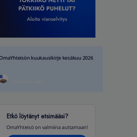
OmaYhteisön kuukausikirje kesäkuu 2026
1 kuukausi sitten
Etkö löytänyt etsimääsi?
OmaYhteisö on valmiina auttamaan!