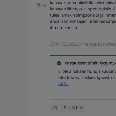
kanava suomenkielisillä tekstityksel
+5
kanavan lähetyksiä lopetettaisiin 
tulee ainakin simpsoneita ja ihmem
anderson entisajan ihmimies sarja
ihmemiehestä
EDIT: 12.6.2023 // Muokattu otsik
Vastauksen tähän kysymyk
Ei ole ainakaan huhuja kuulunu
olisi tulossa koskien kyseistä
täällä
.
4G
Elisa Viihde