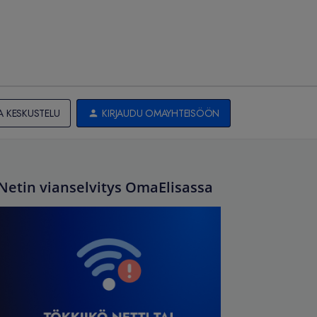
A KESKUSTELU
KIRJAUDU OMAYHTEISÖÖN
Netin vianselvitys OmaElisassa