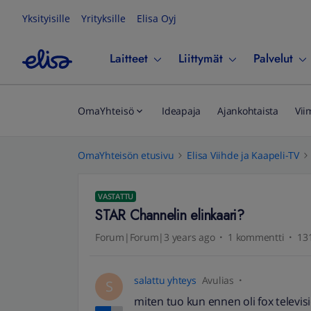
Yksityisille
Yrityksille
Elisa Oyj
Laitteet
Liittymät
Palvelut
OmaYhteisö
Ideapaja
Ajankohtaista
Vii
OmaYhteisön etusivu
Elisa Viihde ja Kaapeli-TV
VASTATTU
STAR Channelin elinkaari?
Forum|Forum|3 years ago
1 kommentti
131
salattu yhteys
Avulias
S
miten tuo kun ennen oli fox televis