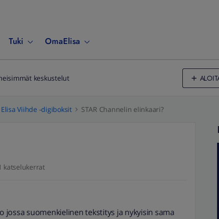
Tuki
OmaElisa
ALOIT
meisimmät keskustelut
Elisa Viihde -digiboksit
STAR Channelin elinkaari?
 katselukerrat
io jossa suomenkielinen tekstitys ja nykyisin sama