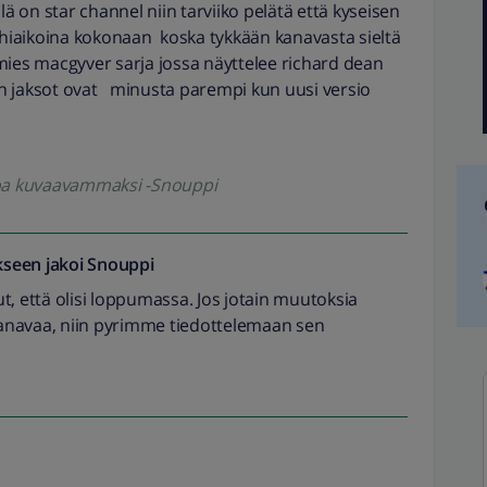
lä on star channel niin tarviiko pelätä että kyseisen
lähiaikoina kokonaan koska tykkään kanavasta sieltä
ies macgyver sarja jossa näyttelee richard dean
n jaksot ovat minusta parempi kun uusi versio
koa kuvaavammaksi -Snouppi
seen jakoi
Snouppi
t, että olisi loppumassa. Jos jotain muutoksia
 kanavaa, niin pyrimme tiedottelemaan sen