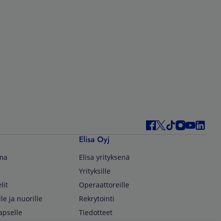
Elisa Oyj
lma
Elisa yrityksenä
Yrityksille
lit
Operaattoreille
lle ja nuorille
Rekrytointi
apselle
Tiedotteet