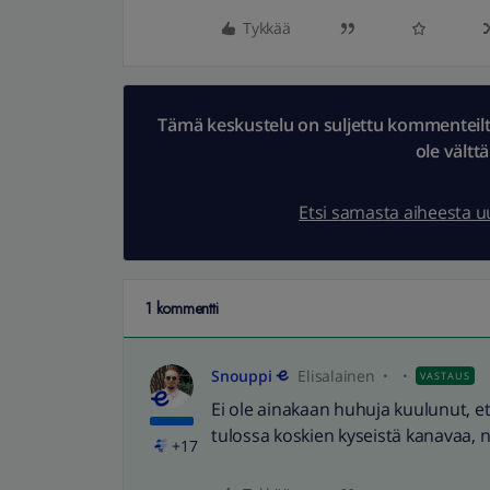
Tykkää
Tämä keskustelu on suljettu kommenteilta.
ole vältt
Etsi samasta aiheesta 
1 kommentti
Snouppi
Elisalainen
VASTAUS
Ei ole ainakaan huhuja kuulunut, et
tulossa koskien kyseistä kanavaa,
+17