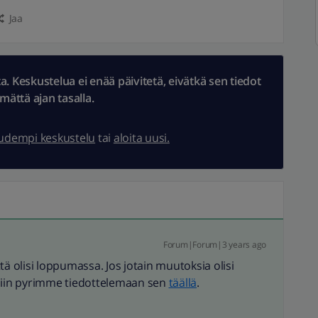
Jaa
 Keskustelua ei enää päivitetä, eivätkä sen tiedot
ämättä ajan tasalla.
uudempi keskustelu
tai
aloita uusi.
Forum|Forum|3 years ago
tä olisi loppumassa. Jos jotain muutoksia olisi
 niin pyrimme tiedottelemaan sen
täällä
.