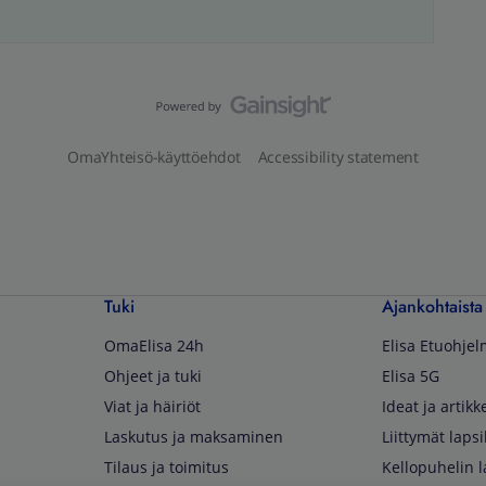
OmaYhteisö-käyttöehdot
Accessibility statement
Tuki
Ajankohtaista
OmaElisa 24h
Elisa Etuohje
Ohjeet ja tuki
Elisa 5G
Viat ja häiriöt
Ideat ja artikke
Laskutus ja maksaminen
Liittymät lapsi
Tilaus ja toimitus
Kellopuhelin l