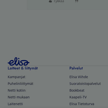
Tykkää
Laitteet & liittymät
Palvelut
Kampanjat
Elisa Viihde
Puhelinliittymät
Suoratoistopalvelut
Netti kotiin
Bookbeat
Netti mukaan
Kaapeli-TV
Laitenetti
Elisa Tietoturva