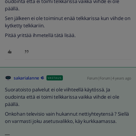
oudointa että ei toimi telkkarissa vaikka viihde ei ole
päällä.
Sen jälkeen ei ole toiminut enää telkkarissa kun viihde on
kytketty telkkariin.
Pitää yrittää ihmetellä tätä lisää.
sakarialanne
Forum|Forum|4 years ago
VASTAUS
Suoratoisto palvelut ei ole viihteellä käytössä. Ja
oudointa että ei toimi telkkarissa vaikka viihde ei ole
päällä.
Onkohan televisio vain hukannut nettiyhteytensä ? Siellä
on varmasti joku asetusvalikko, käy kurkkaamassa.