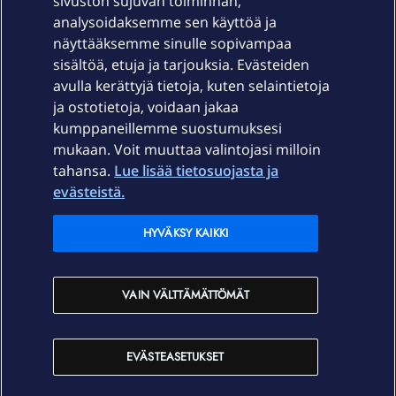
sivuston sujuvan toiminnan,
Laitteet & liittymät
analysoidaksemme sen käyttöä ja
näyttääksemme sinulle sopivampaa
sisältöä, etuja ja tarjouksia. Evästeiden
Palvelut
avulla kerättyjä tietoja, kuten selaintietoja
ja ostotietoja, voidaan jakaa
Tuki
kumppaneillemme suostumuksesi
mukaan. Voit muuttaa valintojasi milloin
tahansa.
Lue lisää tietosuojasta ja
Ajankohtaista
evästeistä.
Elisa Oyj
HYVÄKSY KAIKKI
In English
VAIN VÄLTTÄMÄTTÖMÄT
På Svenska
EVÄSTEASETUKSET
Sopimusehdot
Tietosuoja
Saavutettavuus
Evästeasetukset