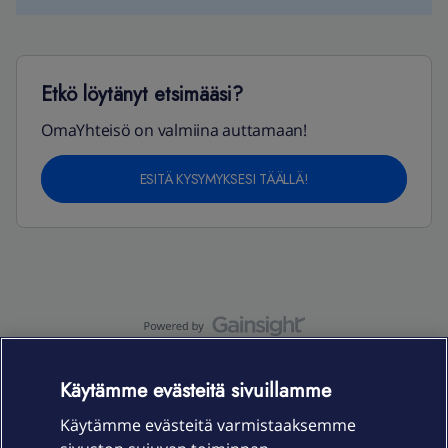
Etkö löytänyt etsimääsi?
OmaYhteisö on valmiina auttamaan!
ESITÄ KYSYMYKSESI TÄÄLLÄ!
OmaYhteisö-käyttöehdot
Accessibility statement
Käytämme evästeitä sivuillamme
Käytämme evästeitä varmistaaksemme