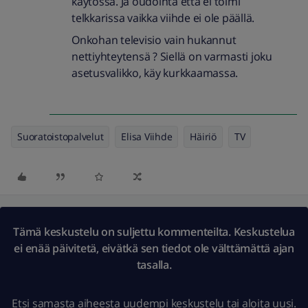
käytössä. Ja oudointa että ei toimi
telkkarissa vaikka viihde ei ole päällä.
Onkohan televisio vain hukannut
nettiyhteytensä ? Siellä on varmasti joku
asetusvalikko, käy kurkkaamassa.
Suoratoistopalvelut
Elisa Viihde
Häiriö
TV
Tämä keskustelu on suljettu kommenteilta. Keskustelua
ei enää päivitetä, eivätkä sen tiedot ole välttämättä ajan
tasalla.
Etsi samasta aiheesta uudempi keskustelu
tai
aloita uusi.