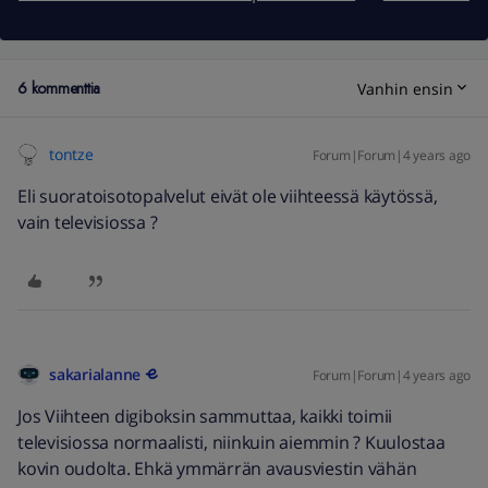
6 kommenttia
Vanhin ensin
tontze
Forum|Forum|4 years ago
Eli suoratoisotopalvelut eivät ole viihteessä käytössä,
vain televisiossa ?
sakarialanne
Forum|Forum|4 years ago
Jos Viihteen digiboksin sammuttaa, kaikki toimii
televisiossa normaalisti, niinkuin aiemmin ? Kuulostaa
kovin oudolta. Ehkä ymmärrän avausviestin vähän