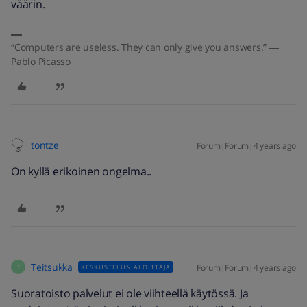
väärin.
“Computers are useless. They can only give you answers.” ―
Pablo Picasso
tontze
Forum|Forum|4 years ago
On kyllä erikoinen ongelma..
Teitsukka
Forum|Forum|4 years ago
KESKUSTELUN ALOITTAJA
T
Suoratoisto palvelut ei ole viihteellä käytössä. Ja