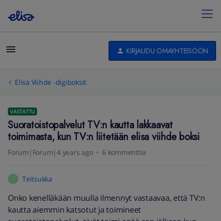
KIRJAUDU OMAYHTEISÖÖN
Elisa Viihde -digiboksit
VASTATTU
Suoratoistopalvelut TV:n kautta lakkaavat
toimimasta, kun TV:n liitetään elisa viihde boksi
Forum|Forum|4 years ago
6 kommenttia
Teitsukka
T
Onko kenelläkään muulla ilmennyt vastaavaa, että TV:n
kautta aiemmin katsotut ja toimineet