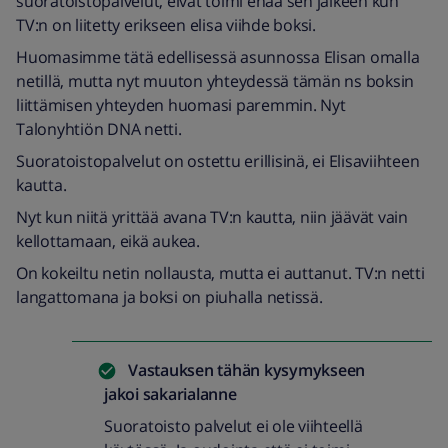
suoratoistopalvelut, eivät toimi enää sen jälkeen kun
TV:n on liitetty erikseen elisa viihde boksi.
Huomasimme tätä edellisessä asunnossa Elisan omalla
netillä, mutta nyt muuton yhteydessä tämän ns boksin
liittämisen yhteyden huomasi paremmin. Nyt
Talonyhtiön DNA netti.
Suoratoistopalvelut on ostettu erillisinä, ei Elisaviihteen
kautta.
Nyt kun niitä yrittää avana TV:n kautta, niin jäävät vain
kellottamaan, eikä aukea.
On kokeiltu netin nollausta, mutta ei auttanut. TV:n netti
langattomana ja boksi on piuhalla netissä.
Vastauksen tähän kysymykseen
jakoi
sakarialanne
Suoratoisto palvelut ei ole viihteellä