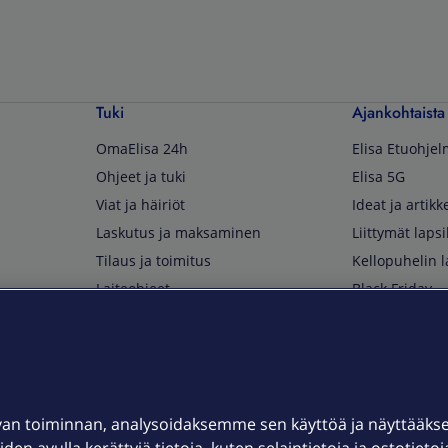
Tuki
Ajankohtaista
OmaElisa 24h
Elisa Etuohje
Ohjeet ja tuki
Elisa 5G
Viat ja häiriöt
Ideat ja artikke
Laskutus ja maksaminen
Liittymät lapsi
Tilaus ja toimitus
Kellopuhelin l
Laiteohjeet
Black Friday
Asiakaspalvelun yhteystiedot
Huippuetuja El
Soita Omagurulle
OmaYhteisö
Myymälät ja myyntipisteet
van toiminnan, analysoidaksemme sen käyttöä ja näyttääk
Kuuluvuuskartta