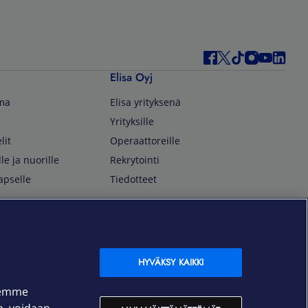
Elisa Oyj
lma
Elisa yrityksenä
Yrityksille
lit
Operaattoreille
lle ja nuorille
Rekrytointi
apselle
Tiedotteet
In English
isan asiakkaille
Customer Service
OmaElisa Self Service
HYVÄKSY KAIKKI
Moving to Finland
semme
Elisa Corporation