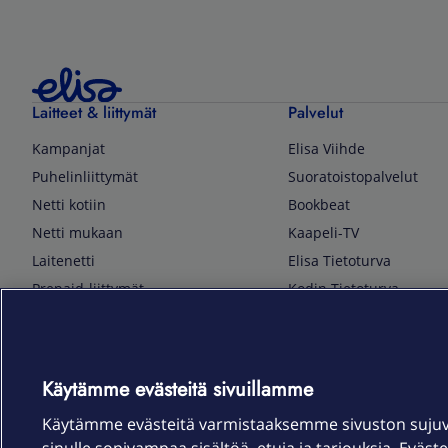
Laitteet & liittymät
Palvelut
Kampanjat
Elisa Viihde
Puhelinliittymät
Suoratoistopalvelut
Netti kotiin
Bookbeat
Netti mukaan
Kaapeli-TV
Laitenetti
Elisa Tietoturva
Prepaid-liittymät
Kodin Tietoturva
Puhelimet ja tarvikkeet
Mobiilivarmenne
Tietotekniikka
Kuka soittaa
Pelaaminen
Sähköpostipalvelu
Käytämme evästeitä sivuillamme
TV & audio
Elisa Kotiverkko
Käytämme evästeitä varmistaaksemme sivuston suju
Kodinkoneet
Elisa Pilvilinna