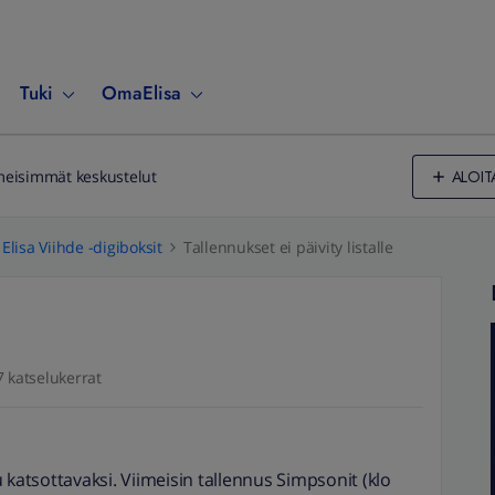
Tuki
OmaElisa
ALOIT
meisimmät keskustelut
Elisa Viihde -digiboksit
Tallennukset ei päivity listalle
7 katselukerrat
tu katsottavaksi. Viimeisin tallennus Simpsonit (klo