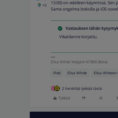
13.00) on edelleen käynnissä. Sen jä
+5
Sama ongelma boksilla ja iOS-sovel
Vastauksen tähän kysymyk
Vikatilanne korjattu.
Elisa Viihde Netgem N7800 (Beta)
iPad
Elisa Viihde
Elisa Viihteen 
2 henkilöä tykkää tästä
P
Tykkää