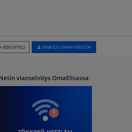
A KESKUSTELU
KIRJAUDU OMAYHTEISÖÖN
Netin vianselvitys OmaElisassa