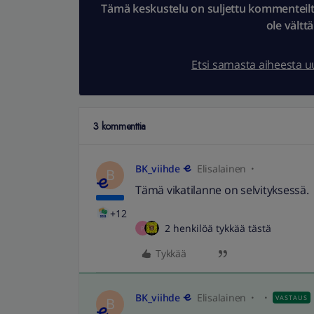
Tämä keskustelu on suljettu kommenteilta.
ole vältt
Etsi samasta aiheesta 
3 kommenttia
BK_viihde
Elisalainen
B
Tämä vikatilanne on selvityksessä.
+12
2 henkilöä tykkää tästä
P
Tykkää
BK_viihde
Elisalainen
VASTAUS
B