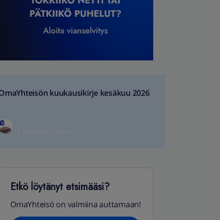
OmaYhteisön kuukausikirje kesäkuu 2026
1 kuukausi sitten
Etkö löytänyt etsimääsi?
OmaYhteisö on valmiina auttamaan!