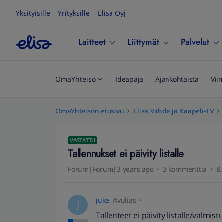
Yksityisille
Yrityksille
Elisa Oyj
Laitteet
Liittymät
Palvelut
OmaYhteisö
Ideapaja
Ajankohtaista
Vii
OmaYhteisön etusivu
Elisa Viihde ja Kaapeli-TV
VASTATTU
Tallennukset ei päivity listalle
Forum|Forum|3 years ago
3 kommenttia
8
juke
Avulias
J
Tallenteet ei päivity listalle/valmis