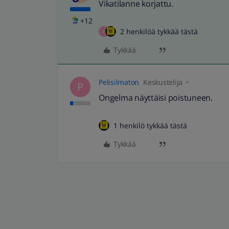
Vikatilanne korjattu.
+12
2 henkilöä tykkää tästä
P
Tykkää
Pelisilmaton
Keskustelija
P
Ongelma näyttäisi poistuneen.
1 henkilö tykkää tästä
Tykkää