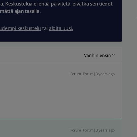
 Keskustelua ei enää päivitetä, eivätkä sen tiedot
ämättä ajan tasalla.
uudempi keskustelu
tai
aloita uusi.
Vanhin ensin
Forum|Forum|3 years ago
Forum|Forum|3 years ago