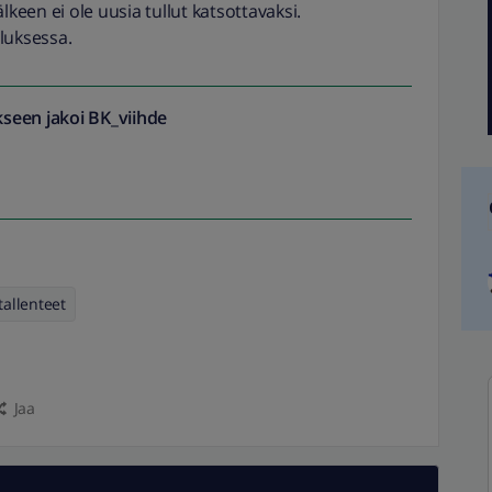
lkeen ei ole uusia tullut katsottavaksi.
luksessa.
seen jakoi
BK_viihde
tallenteet
Jaa