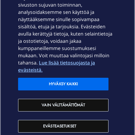
sivuston sujuvan toiminnan,
Laitteet & liittymät
analysoidaksemme sen käyttöä ja
näyttääksemme sinulle sopivampaa
sisältöä, etuja ja tarjouksia. Evästeiden
Palvelut
avulla kerättyjä tietoja, kuten selaintietoja
ja ostotietoja, voidaan jakaa
Tuki
kumppaneillemme suostumuksesi
mukaan. Voit muuttaa valintojasi milloin
tahansa.
Lue lisää tietosuojasta ja
Ajankohtaista
evästeistä.
Elisa Oyj
HYVÄKSY KAIKKI
In English
VAIN VÄLTTÄMÄTTÖMÄT
På Svenska
EVÄSTEASETUKSET