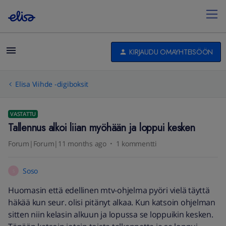
KIRJAUDU OMAYHTEISÖÖN
Elisa Viihde -digiboksit
VASTATTU
Tallennus alkoi liian myöhään ja loppui kesken
Forum|Forum|11 months ago
1 kommentti
Soso
S
Huomasin että edellinen mtv-ohjelma pyöri vielä täyttä
häkää kun seur. olisi pitänyt alkaa. Kun katsoin ohjelman
sitten niin kelasin alkuun ja lopussa se loppuikin kesken.