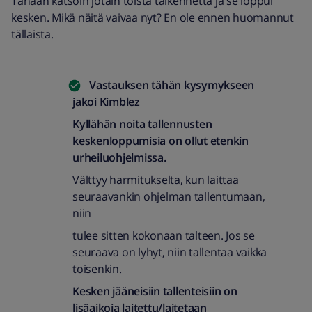
Tänään katsoin jotain toista talkennetta ja se loppui
kesken. Mikä näitä vaivaa nyt? En ole ennen huomannut
tällaista.
Vastauksen tähän kysymykseen
jakoi
Kimblez
Kyllähän noita tallennusten
keskenloppumisia on ollut etenkin
urheiluohjelmissa.
Välttyy harmitukselta, kun laittaa
seuraavankin ohjelman tallentumaan,
niin
tulee sitten kokonaan talteen. Jos se
seuraava on lyhyt, niin tallentaa vaikka
toisenkin.
Kesken jääneisiin tallenteisiin on
lisäaikoja laitettu/laitetaan