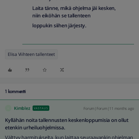
Laita tänne, mikä ohjelma jäi kesken,
niin eiköhän se tallenteen
loppukin siihen järjesty.
Elisa Viihteen tallenteet
1 kommentti
Kimblez
Forum|Forum|11 months ago
VASTAUS
K
Kyllähän noita tallennusten keskenloppumisia on ollut
etenkin urheiluohjelmissa.
Välttyy harmitukselta, kun laittaa seuraavankin ohjelman