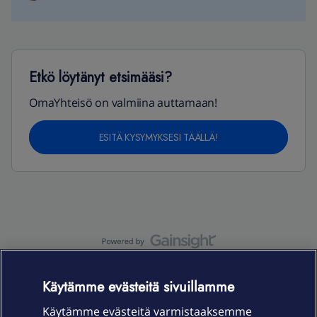
Etkö löytänyt etsimääsi?
OmaYhteisö on valmiina auttamaan!
ESITÄ KYSYMYKSESI TÄÄLLÄ!
OmaYhteisö-käyttöehdot
Accessibility statement
Käytämme evästeitä sivuillamme
Käytämme evästeitä varmistaaksemme