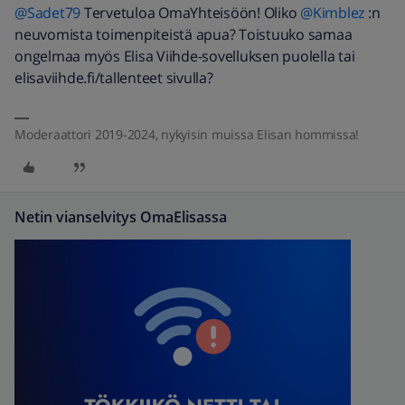
@Sadet79
Tervetuloa OmaYhteisöön! Oliko
@Kimblez
:n
neuvomista toimenpiteistä apua? Toistuuko samaa
ongelmaa myös Elisa Viihde-sovelluksen puolella tai
elisaviihde.fi/tallenteet sivulla?
Moderaattori 2019-2024, nykyisin muissa Elisan hommissa!
Netin vianselvitys OmaElisassa