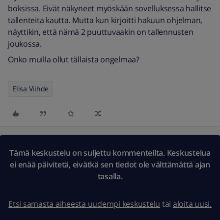
boksissa. Eivät näkyneet myöskään sovelluksessa hallitse
tallenteita kautta. Mutta kun kirjoitti hakuun ohjelman,
näyttikin, että nämä 2 puuttuvaakin on tallennusten
joukossa.
Onko muilla ollut tällaista ongelmaa?
Elisa Viihde
Tämä keskustelu on suljettu kommenteilta. Keskustelua
ei enää päivitetä, eivätkä sen tiedot ole välttämättä ajan
tasalla.
Etsi samasta aiheesta uudempi keskustelu
tai
aloita uusi.