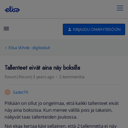
KIRJAUDU OMAYHTEISÖÖN
Elisa Viihde -digiboksit
Tallenteet eivät aina näy boksilla
Forum|Forum|3 years ago
2 kommenttia
Sadet79
S
Pitkään on ollut jo ongelmaa, että kaikki tallenteet eivät
näy aina boksissa. Kun menee välillä pois ja takaisin,
näkyvät taas tallenteiden joukossa.
Nyt ekaa kertaa kävi sellainen, että 2 tallennetta ei näy