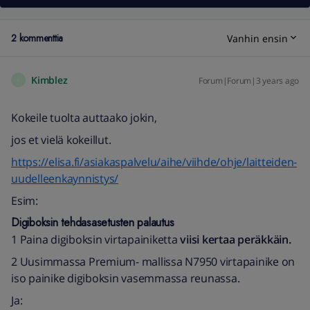
2 kommenttia
Vanhin ensin
Kimblez
Forum|Forum|3 years ago
K
Kokeile tuolta auttaako jokin,
jos et vielä kokeillut.
https://elisa.fi/asiakaspalvelu/aihe/viihde/ohje/laitteiden-
uudelleenkaynnistys/
Esim:
Digiboksin tehdasasetusten palautus
1 Paina digiboksin virtapainiketta
viisi kertaa peräkkäin.
2 Uusimmassa Premium- mallissa N7950 virtapainike on
iso painike digiboksin vasemmassa reunassa.
Ja: