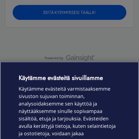
ESITÄ KYSYMYKSESI TÄÄLLÄ!
OmaYhteisö-käyttöehdot
Accessibility statement
Käytämme evästeitä sivuillamme
Käytämme evästeitä varmistaaksemme
sivuston sujuvan toiminnan,
Laitteet & liittymät
analysoidaksemme sen käyttöä ja
näyttääksemme sinulle sopivampaa
sisältöä, etuja ja tarjouksia. Evästeiden
Palvelut
avulla kerättyjä tietoja, kuten selaintietoja
ja ostotietoja, voidaan jakaa