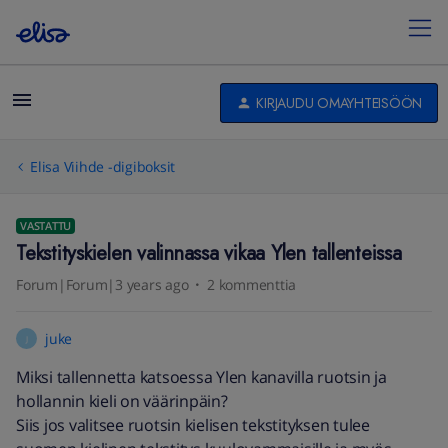
KIRJAUDU OMAYHTEISÖÖN
Elisa Viihde -digiboksit
VASTATTU
Tekstityskielen valinnassa vikaa Ylen tallenteissa
Forum|Forum|3 years ago
2 kommenttia
juke
J
Miksi tallennetta katsoessa Ylen kanavilla ruotsin ja
hollannin kieli on väärinpäin?
Siis jos valitsee ruotsin kielisen tekstityksen tulee