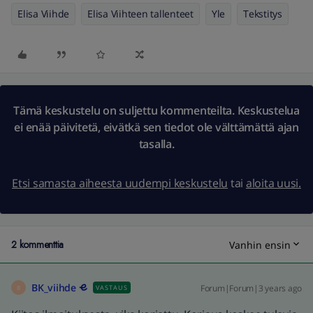
Elisa Viihde
Elisa Viihteen tallenteet
Yle
Tekstitys
Tämä keskustelu on suljettu kommenteilta. Keskustelua
ei enää päivitetä, eivätkä sen tiedot ole välttämättä ajan
tasalla.
Etsi samasta aiheesta uudempi keskustelu
tai
aloita uusi.
2 kommenttia
Vanhin ensin
BK_viihde
Forum|Forum|3 years ago
VASTAUS
B