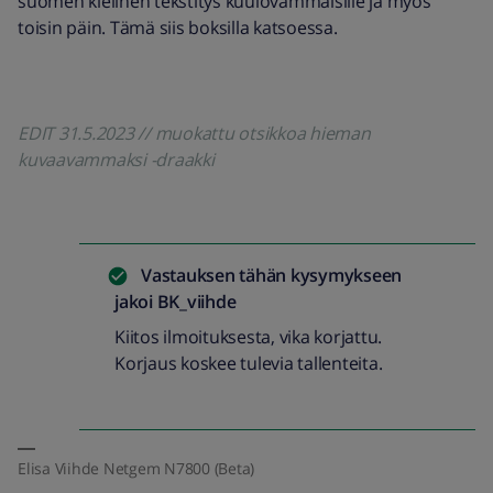
suomen kielinen tekstitys kuulovammaisille ja myös
toisin päin. Tämä siis boksilla katsoessa.
EDIT 31.5.2023 // muokattu otsikkoa hieman
kuvaavammaksi -draakki
Vastauksen tähän kysymykseen
jakoi
BK_viihde
Kiitos ilmoituksesta, vika korjattu.
Korjaus koskee tulevia tallenteita.
Elisa Viihde Netgem N7800 (Beta)