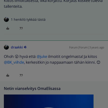
Kiitos ilmoituksesta, vika korjattu. Korjaus koskee tulevia
tallenteita.
1 henkilö tykkää tästä
draakki
Forum|Forum|3 years ago
Ohoh 😮 hyvä että
@juke
ilmoitit ongelmasta! Ja kiitos
@BK_viihde
, kerkesitkin jo nappaamaan tähän kiinni. 😊
Netin vianselvitys OmaElisassa