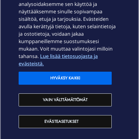
Laitteet & liittymät
analysoidaksemme sen käyttöä ja
näyttääksemme sinulle sopivampaa
sisältöä, etuja ja tarjouksia. Evästeiden
Palvelut
avulla kerättyjä tietoja, kuten selaintietoja
ja ostotietoja, voidaan jakaa
Tuki
kumppaneillemme suostumuksesi
mukaan. Voit muuttaa valintojasi milloin
tahansa.
Lue lisää tietosuojasta ja
Ajankohtaista
evästeistä.
Elisa Oyj
HYVÄKSY KAIKKI
In English
VAIN VÄLTTÄMÄTTÖMÄT
På Svenska
EVÄSTEASETUKSET
Sopimusehdot
Tietosuoja
Saavutettavuus
Evästeasetukset
Tekijänoikeudet © 2026 Elisa Oyj.