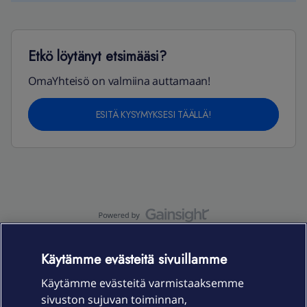
Etkö löytänyt etsimääsi?
OmaYhteisö on valmiina auttamaan!
ESITÄ KYSYMYKSESI TÄÄLLÄ!
OmaYhteisö-käyttöehdot
Accessibility statement
Käytämme evästeitä sivuillamme
Käytämme evästeitä varmistaaksemme
sivuston sujuvan toiminnan,