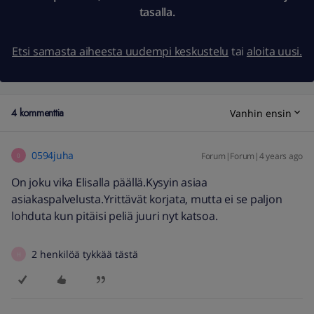
tasalla.
Etsi samasta aiheesta uudempi keskustelu
tai
aloita uusi.
4 kommenttia
Vanhin ensin
0594juha
Forum|Forum|4 years ago
0
On joku vika Elisalla päällä.Kysyin asiaa
asiakaspalvelusta.Yrittävät korjata, mutta ei se paljon
lohduta kun pitäisi peliä juuri nyt katsoa.
2 henkilöä tykkää tästä
H