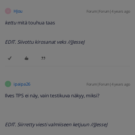
HJou
Forum|Forum|4 years ago
H
kettu
mitä touhua taas
EDIT. Siivottu kirosanat veks //JJesseJ
ipaipa26
Forum|Forum|4 years ago
I
Ilves TPS ei näy, vain testikuva näkyy, miksi?
EDIT. Siirretty viesti valmiiseen ketjuun //JJesseJ