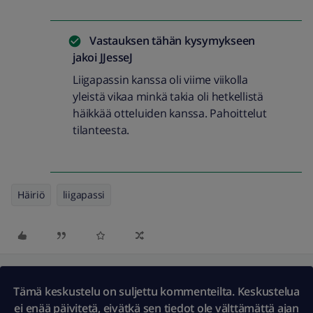
Vastauksen tähän kysymykseen
jakoi
JJesseJ
Liigapassin kanssa oli viime viikolla
yleistä vikaa minkä takia oli hetkellistä
häikkää otteluiden kanssa. Pahoittelut
tilanteesta.
Häiriö
liigapassi
Tämä keskustelu on suljettu kommenteilta. Keskustelua
ei enää päivitetä, eivätkä sen tiedot ole välttämättä ajan