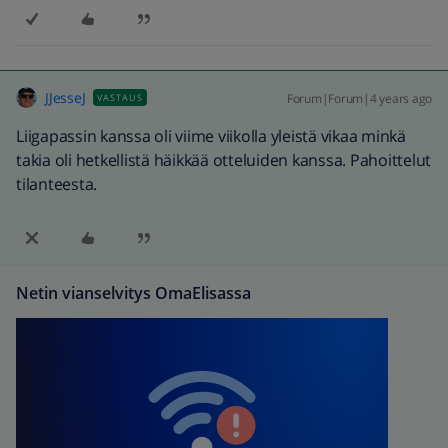
JJesseJ
Forum|Forum|4 years ago
VASTAUS
Liigapassin kanssa oli viime viikolla yleistä vikaa minkä
takia oli hetkellistä häikkää otteluiden kanssa. Pahoittelut
tilanteesta.
Netin vianselvitys OmaElisassa