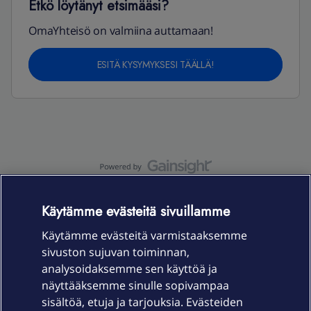
Etkö löytänyt etsimääsi?
OmaYhteisö on valmiina auttamaan!
ESITÄ KYSYMYKSESI TÄÄLLÄ!
OmaYhteisö-käyttöehdot
Accessibility statement
Käytämme evästeitä sivuillamme
Käytämme evästeitä varmistaaksemme
sivuston sujuvan toiminnan,
Laitteet & liittymät
analysoidaksemme sen käyttöä ja
näyttääksemme sinulle sopivampaa
sisältöä, etuja ja tarjouksia. Evästeiden
Palvelut