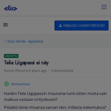
KIRJAUDU OMAYHTEISÖÖN
Elisa Viihde -digiboksit
VASTATTU
Telia Liigapassi ei näy
Forum|Forum|4 years ago
4 kommenttia
Anonymous
A
Hankin Telia Liigapassin muutama tunti sitten mutta sain
maksua vastaan virityskuvan?
Pitääkö tämä irtisanoa saman tien, millaisia kokemuksia?