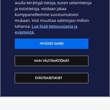
avulla kerättyjä tietoja, kuten selaintietoja
ja ostotietoja, voidaan jakaa
Tuki
kumppaneillemme suostumuksesi
mukaan. Voit muuttaa valintojasi milloin
tahansa.
Lue lisää tietosuojasta ja
Ajankohtaista
evästeistä.
Elisa Oyj
HYVÄKSY KAIKKI
In English
VAIN VÄLTTÄMÄTTÖMÄT
På Svenska
EVÄSTEASETUKSET
Sopimusehdot
Tietosuoja
Saavutettavuus
Evästeasetukset
Tekijänoikeudet © 2026 Elisa Oyj.