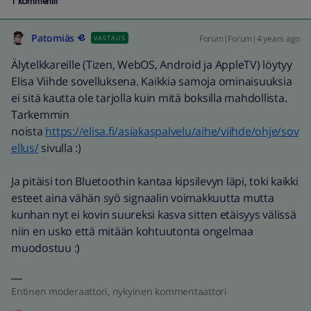
1 kommentti
Patomiäs
Forum|Forum|4 years ago
VASTAUS
Älytelkkareille (Tizen, WebOS, Android ja AppleTV) löytyy
Elisa Viihde sovelluksena. Kaikkia samoja ominaisuuksia
ei sitä kautta ole tarjolla kuin mitä boksilla mahdollista.
Tarkemmin
noista
https://elisa.fi/asiakaspalvelu/aihe/viihde/ohje/sov
ellus/
sivulla :)
Ja pitäisi ton Bluetoothin kantaa kipsilevyn läpi, toki kaikki
esteet aina vähän syö signaalin voimakkuutta mutta
kunhan nyt ei kovin suureksi kasva sitten etäisyys välissä
niin en usko että mitään kohtuutonta ongelmaa
muodostuu :)
Entinen moderaattori, nykyinen kommentaattori