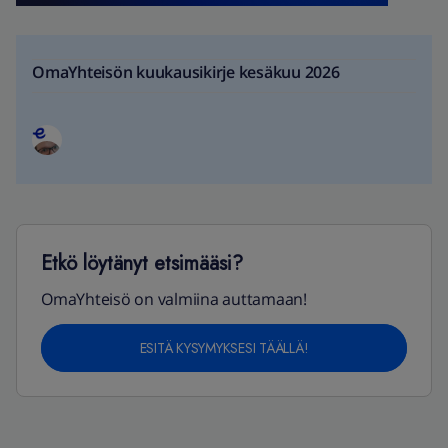
OmaYhteisön kuukausikirje kesäkuu 2026
Etkö löytänyt etsimääsi?
OmaYhteisö on valmiina auttamaan!
ESITÄ KYSYMYKSESI TÄÄLLÄ!