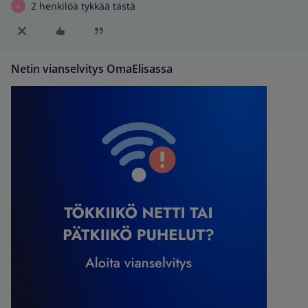
2 henkilöä tykkää tästä
K
Netin vianselvitys OmaElisassa