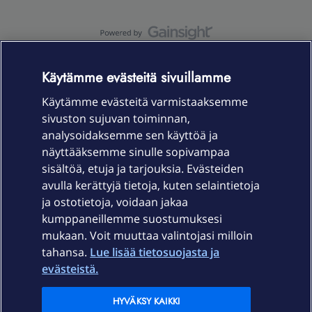
OmaYhteisö-käyttöehdot
Accessibility statement
Käytämme evästeitä sivuillamme
Käytämme evästeitä varmistaaksemme
sivuston sujuvan toiminnan,
Laitteet & liittymät
analysoidaksemme sen käyttöä ja
näyttääksemme sinulle sopivampaa
sisältöä, etuja ja tarjouksia. Evästeiden
Palvelut
avulla kerättyjä tietoja, kuten selaintietoja
ja ostotietoja, voidaan jakaa
Tuki
kumppaneillemme suostumuksesi
mukaan. Voit muuttaa valintojasi milloin
tahansa.
Lue lisää tietosuojasta ja
Ajankohtaista
evästeistä.
Elisa Oyj
HYVÄKSY KAIKKI