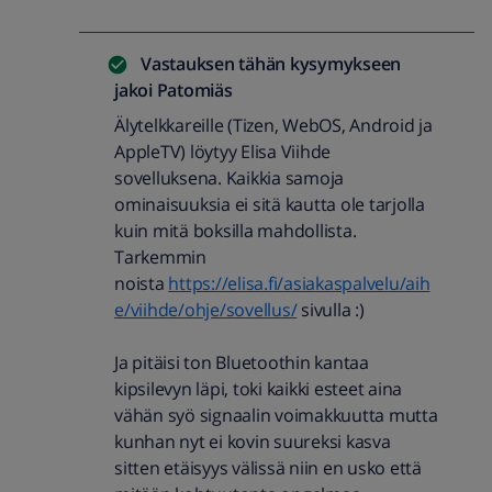
Vastauksen tähän kysymykseen
jakoi
Patomiäs
Älytelkkareille (Tizen, WebOS, Android ja
AppleTV) löytyy Elisa Viihde
sovelluksena. Kaikkia samoja
ominaisuuksia ei sitä kautta ole tarjolla
kuin mitä boksilla mahdollista.
Tarkemmin
noista
https://elisa.fi/asiakaspalvelu/aih
e/viihde/ohje/sovellus/
sivulla :)
Ja pitäisi ton Bluetoothin kantaa
kipsilevyn läpi, toki kaikki esteet aina
vähän syö signaalin voimakkuutta mutta
kunhan nyt ei kovin suureksi kasva
sitten etäisyys välissä niin en usko että