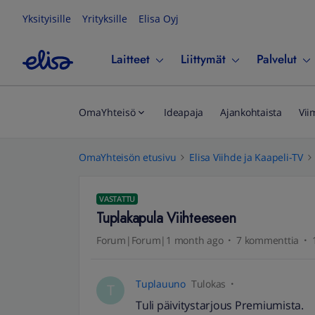
Yksityisille
Yrityksille
Elisa Oyj
Laitteet
Liittymät
Palvelut
OmaYhteisö
Ideapaja
Ajankohtaista
Vii
OmaYhteisön etusivu
Elisa Viihde ja Kaapeli-TV
VASTATTU
Tuplakapula Viihteeseen
Forum|Forum|1 month ago
7 kommenttia
Tuplauuno
Tulokas
T
Tuli päivitystarjous Premiumista.