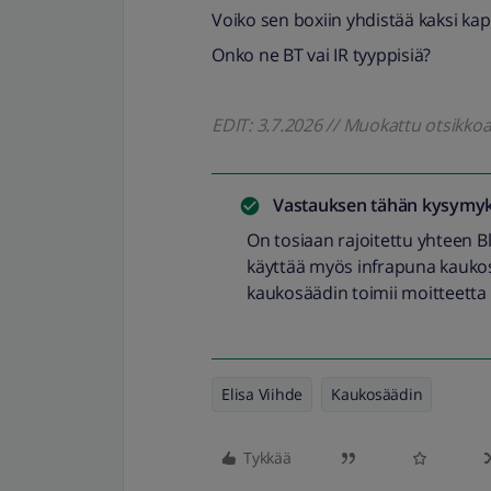
Voiko sen boxiin yhdistää kaksi ka
Onko ne BT vai IR tyyppisiä?
EDIT: 3.7.2026 // Muokattu otsikk
Vastauksen tähän kysymyk
On tosiaan rajoitettu yhteen B
käyttää myös infrapuna kaukosä
kaukosäädin toimii moitteett
Elisa Viihde
Kaukosäädin
Tykkää