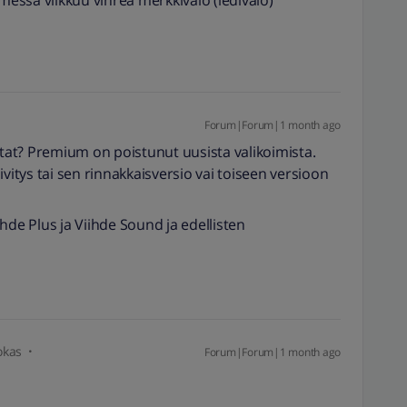
messä vilkkuu vihreä merkkivalo (ledivalo)
Forum|Forum|1 month ago
itat? Premium on poistunut uusista valikoimista.
tys tai sen rinnakkaisversio vai toiseen versioon
hde Plus ja Viihde Sound ja edellisten
okas
Forum|Forum|1 month ago