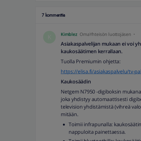
7 kommenttia
Kimblez
OmaYhteisön luottojäsen
K
Asiakaspalvelijan mukaan ei voi y
kaukosäätimen kerrallaan.
Tuolla Premiumin ohjetta:
https://elisa.fi/asiakaspalvelu/tv-
Kaukosäädin
Netgem N7950 -digiboksin mukana
joka yhdistyy automaattisesti digib
television yhdistämistä (vihreä va
mitään.
Toimii infrapunalla: kaukosääti
nappuloita painettaessa.