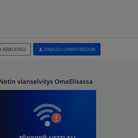
A KESKUSTELU
KIRJAUDU OMAYHTEISÖÖN
Netin vianselvitys OmaElisassa