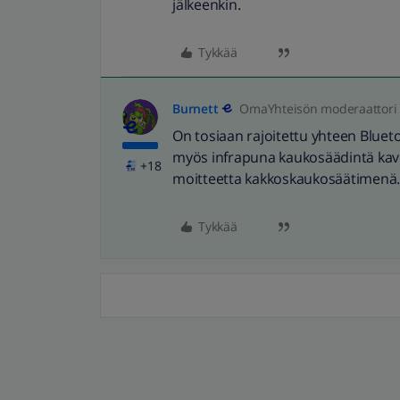
jälkeenkin.
Tykkää
Burnett
OmaYhteisön moderaattori
On tosiaan rajoitettu yhteen Bluet
myös infrapuna kaukosäädintä kaver
+18
moitteetta kakkoskaukosäätimenä.
Tykkää