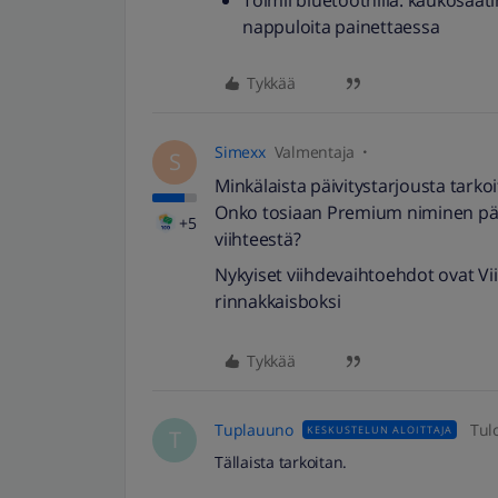
Toimii bluetoothilla: kaukosääti
nappuloita painettaessa
Tykkää
Simexx
Valmentaja
S
Minkälaista päivitystarjousta tarko
Onko tosiaan Premium niminen päivi
+5
viihteestä?
Nykyiset viihdevaihtoehdot ovat Vii
rinnakkaisboksi
Tykkää
Tuplauuno
Tul
KESKUSTELUN ALOITTAJA
T
Tällaista tarkoitan.