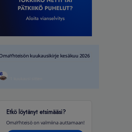
OmaYhteisön kuukausikirje kesäkuu 2026
1 kuukausi sitten
Etkö löytänyt etsimääsi?
OmaYhteisö on valmiina auttamaan!