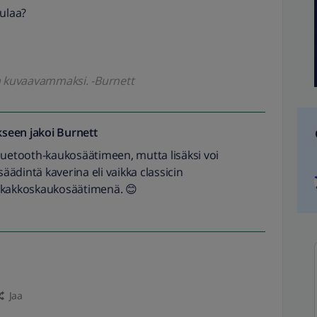
pulaa?
oa kuvaavammaksi. -Burnett
seen jakoi
Burnett
luetooth-kaukosäätimeen, mutta lisäksi voi
ädintä kaverina eli vaikka classicin
a kakkoskaukosäätimenä. 😊
Jaa