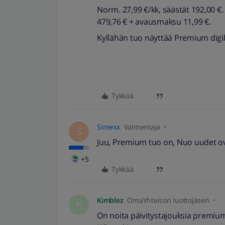
Norm. 27,99 €/kk, säästät 192,00 €
479,76 € + avausmaksu 11,99 €.
Kyllähän tuo näyttää Premium digi
Tykkää
Simexx
Valmentaja
S
Juu, Premium tuo on, Nuo uudet ovat
+5
Tykkää
Kimblez
OmaYhteisön luottojäsen
K
On noita päivitystajouksia premiu