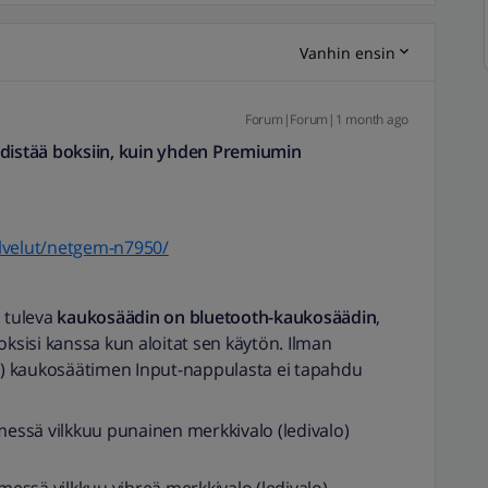
Vanhin ensin
Forum|Forum|1 month ago
hdistää boksiin, kuin yhden Premiumin
palvelut/netgem-n7950/
 tuleva
kaukosäädin on bluetooth-kaukosäädin
,
oksisi kanssa kun aloitat sen käytön. Ilman
lo) kaukosäätimen Input-nappulasta ei tapahdu
messä vilkkuu punainen merkkivalo (ledivalo)