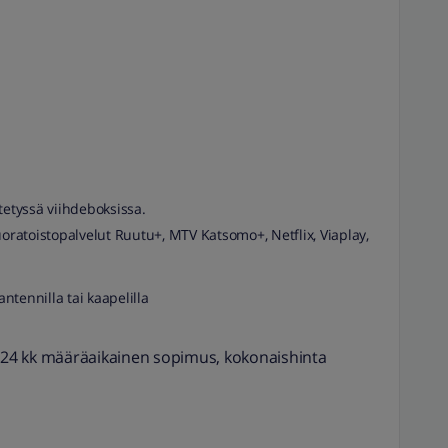
tetyssä viihdeboksissa.
uoratoistopalvelut Ruutu+, MTV Katsomo+, Netflix, Viaplay,
tennilla tai kaapelilla
. 24 kk määräaikainen sopimus, kokonaishinta