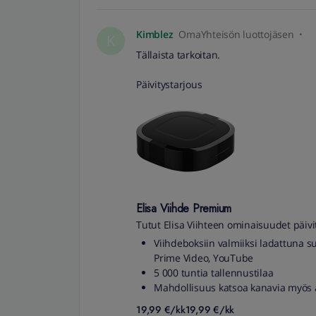
Kimblez
OmaYhteisön luottojäsen
K
Tällaista tarkoitan.
Päivitystarjous
Elisa Viihde Premium
Tutut Elisa Viihteen ominaisuudet päivi
Viihdeboksiin valmiiksi ladattuna s
Prime Video, YouTube
5 000 tuntia tallennustilaa
Mahdollisuus katsoa kanavia myös an
19,99 €/kk19,99
€/kk