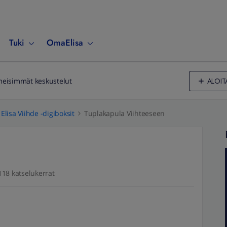
Tuki
OmaElisa
ALOIT
meisimmät keskustelut
Elisa Viihde -digiboksit
Tuplakapula Viihteeseen
118 katselukerrat