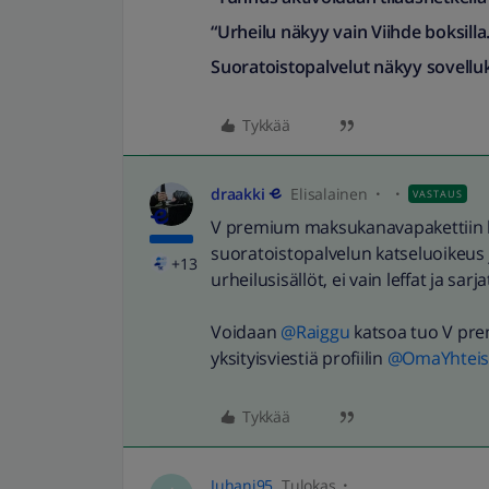
“Urheilu näkyy vain Viihde boksilla
Suoratoistopalvelut näkyy sovellu
Tykkää
draakki
Elisalainen
VASTAUS
V premium maksukanavapakettiin ku
suoratoistopalvelun katseluoikeus 
+13
urheilusisällöt, ei vain leffat ja sarjat
Voidaan
@Raiggu
katsoa tuo V prem
yksityisviestiä profiilin
@OmaYhteisö
Tykkää
Juhani95
Tulokas