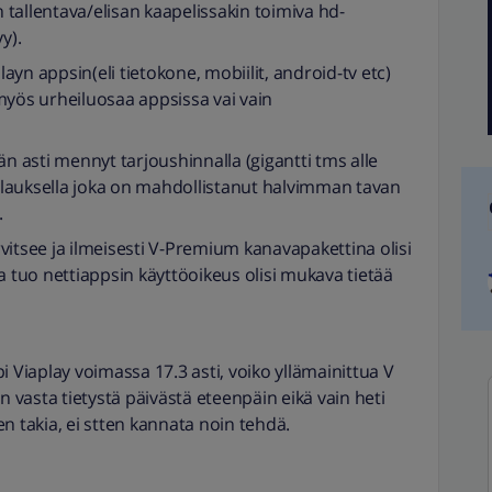
n tallentava/elisan kaapelissakin toimiva hd-
y).
yn appsin(eli tietokone, mobiilit, android-tv etc)
myös urheiluosaa appsissa vai vain
än asti mennyt tarjoushinnalla (gigantti tms alle
stilauksella joka on mahdollistanut halvimman tavan
.
vitsee ja ilmeisesti V-Premium kanavapakettina olisi
a tuo nettiappsin käyttöoikeus olisi mukava tietää
mpi Viaplay voimassa 17.3 asti, voiko yllämainittua V
vasta tietystä päivästä eteenpäin eikä vain heti
n takia, ei stten kannata noin tehdä.