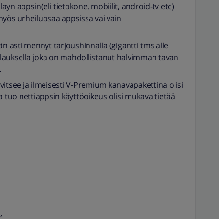
yn appsin(eli tietokone, mobiilit, android-tv etc)
myös urheiluosaa appsissa vai vain
än asti mennyt tarjoushinnalla (gigantti tms alle
stilauksella joka on mahdollistanut halvimman tavan
.
vitsee ja ilmeisesti V-Premium kanavapakettina olisi
a tuo nettiappsin käyttöoikeus olisi mukava tietää
”