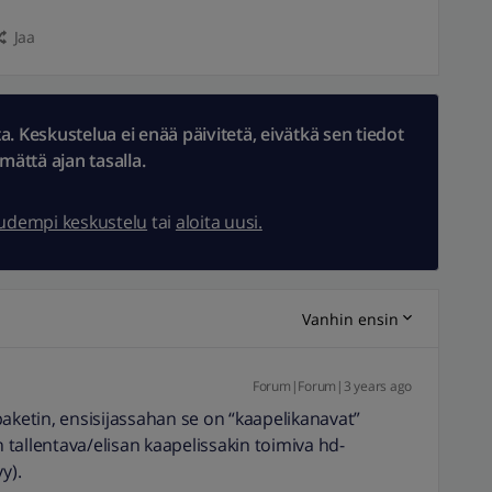
Jaa
 Keskustelua ei enää päivitetä, eivätkä sen tiedot
ämättä ajan tasalla.
uudempi keskustelu
tai
aloita uusi.
Vanhin ensin
Forum|Forum|3 years ago
paketin, ensisijassahan se on “kaapelikanavat”
n tallentava/elisan kaapelissakin toimiva hd-
y).