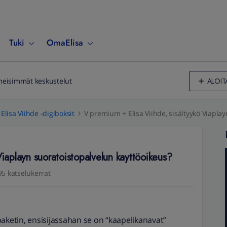
Tuki
OmaElisa
ALOIT
meisimmät keskustelut
Elisa Viihde -digiboksit
V premium + Elisa Viihde, sisältyykö Viapla
Viaplayn suoratoistopalvelun kayttöoikeus?
95 katselukerrat
paketin, ensisijassahan se on “kaapelikanavat”