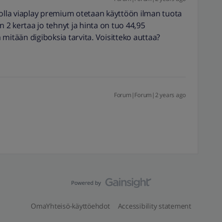
ä jolla viaplay premium otetaan käyttöön ilman tuota
n 2 kertaa jo tehnyt ja hinta on tuo 44,95
mitään digiboksia tarvita. Voisitteko auttaa?
Forum|Forum|2 years ago
OmaYhteisö-käyttöehdot
Accessibility statement