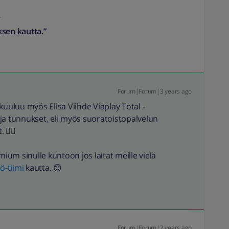
.
ksen kautta.”
Forum|Forum|3 years ago
uluu myös Elisa Viihde Viaplay Total -
ja tunnukset, eli myös suoratoistopalvelun
. 👍🏼
ium sinulle kuntoon jos laitat meille vielä
-tiimi
kautta. 😊
Forum|Forum|2 years ago