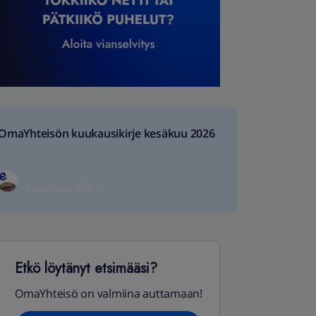
OmaYhteisön kuukausikirje kesäkuu 2026
1 kuukausi sitten
Etkö löytänyt etsimääsi?
OmaYhteisö on valmiina auttamaan!