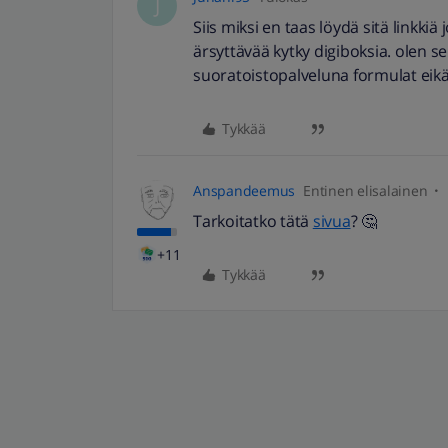
J
Siis miksi en taas löydä sitä linkki
ärsyttävää kytky digiboksia. olen se
suoratoistopalveluna formulat eikä 
Tykkää
Anspandeemus
Entinen elisalainen
Tarkoitatko tätä
sivua
? 🤔
+11
Tykkää