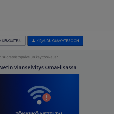
A KESKUSTELU
KIRJAUDU OMAYHTEISÖÖN
yn suoratoistopalvelun kayttöoikeus?
Netin vianselvitys OmaElisassa