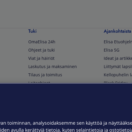
Tuki
Ajankohtaista
OmaElisa 24h
Elisa Etuohje
Ohjeet ja tuki
Elisa 5G
Viat ja häiriöt
Ideat ja artikke
Laskutus ja maksaminen
Liittymät lapsi
Tilaus ja toimitus
Kellopuhelin l
Laiteohjeet
Black Friday
Asiakaspalvelun yhteystiedot
Huippuetuja El
Soita Omagurulle
OmaYhteisö
Myymälät ja myyntipisteet
van toiminnan, analysoidaksemme sen käyttöä ja näyttääk
Kuuluvuuskartta
iden avulla kerättyjä tietoja, kuten selaintietoja ja ostotieto