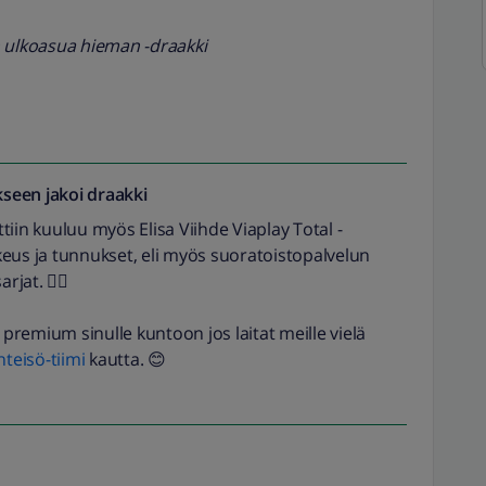
n ulkoasua hieman -draakki
seen jakoi
draakki
n kuuluu myös Elisa Viihde Viaplay Total -
eus ja tunnukset, eli myös suoratoistopalvelun
arjat. 👍🏼
premium sinulle kuntoon jos laitat meille vielä
eisö-tiimi
kautta. 😊