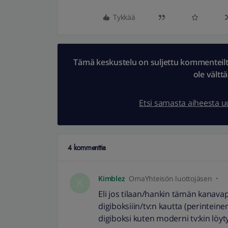
Tykkää
Tämä keskustelu on suljettu kommenteilta.
ole vältt
Etsi samasta aiheesta 
4 kommenttia
Kimblez
OmaYhteisön luottojäsen
K
Eli jos tilaan/hankin tämän kanava
digiboksiiin/tv:n kautta (perinteine
digiboksi kuten moderni tv:kin löyty