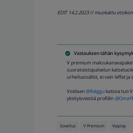
EDIT 14.2.2023 // muokattu otsiko
Vastauksen tähän kysymyk
V premium maksukanavapakettii
suoratoistopalvelun katseluoik
urheilusisällöt, ei vain leffat ja s
Voidaan
@Raiggu
katsoa tuo V 
yksityisviestiä profiilin
@OmaYht
Sovellus
V Premium
Viaplay