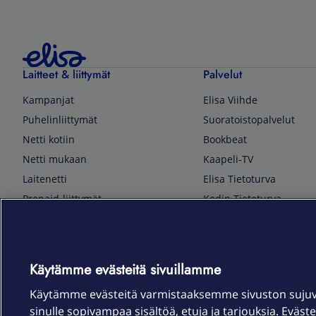
Laitteet & liittymät
Palvelut
Kampanjat
Elisa Viihde
Puhelinliittymät
Suoratoistopalvelut
Netti kotiin
Bookbeat
Netti mukaan
Kaapeli-TV
Laitenetti
Elisa Tietoturva
Prepaid-liittymät
Kodin Tietoturva
Puhelimet ja tarvikkeet
Mobiilivarmenne
Tietotekniikka
Kuka soittaa
Pelaaminen
Sähköpostipalvelu
Käytämme evästeitä sivuillamme
TV & audio
Elisa Kotiverkko
Käytämme evästeitä varmistaaksemme sivuston suju
Kodinkoneet
Elisa Pilvilinna
sinulle sopivampaa sisältöä, etuja ja tarjouksia. Eväste