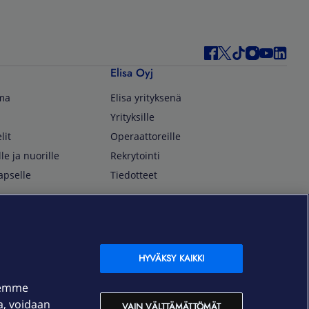
Elisa Oyj
lma
Elisa yrityksenä
Yrityksille
lit
Operaattoreille
lle ja nuorille
Rekrytointi
apselle
Tiedotteet
In English
isan asiakkaille
Customer Service
OmaElisa Self Service
HYVÄKSY KAIKKI
Moving to Finland
semme
Elisa Corporation
ja, voidaan
VAIN VÄLTTÄMÄTTÖMÄT