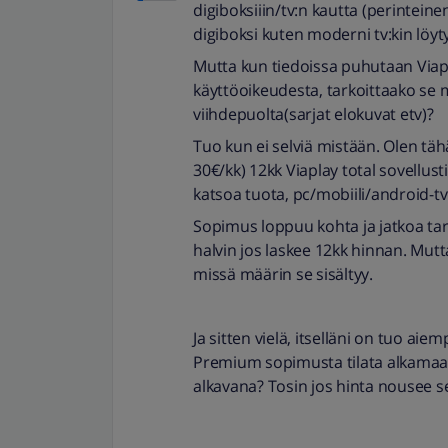
digiboksiiin/tv:n kautta (perinteine
digiboksi kuten moderni tv:kin löyty
Mutta kun tiedoissa puhutaan Viapla
käyttöoikeudesta, tarkoittaako se 
viihdepuolta(sarjat elokuvat etv)?
Tuo kun ei selviä mistään. Olen täh
30€/kk) 12kk Viaplay total sovellu
katsoa tuota, pc/mobiili/android-tv
Sopimus loppuu kohta ja jatkoa tar
halvin jos laskee 12kk hinnan. Mutt
missä määrin se sisältyy.
Ja sitten vielä, itselläni on tuo aie
Premium sopimusta tilata alkamaan 
alkavana? Tosin jos hinta nousee se