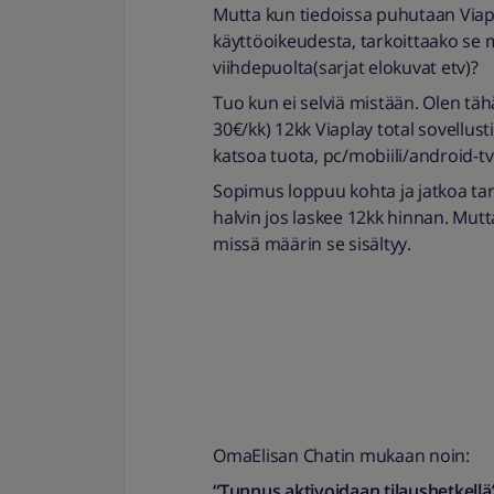
Mutta kun tiedoissa puhutaan Viapla
käyttöoikeudesta, tarkoittaako se 
viihdepuolta(sarjat elokuvat etv)?
Tuo kun ei selviä mistään. Olen täh
30€/kk) 12kk Viaplay total sovellu
katsoa tuota, pc/mobiili/android-tv
Sopimus loppuu kohta ja jatkoa tar
halvin jos laskee 12kk hinnan. Mutt
missä määrin se sisältyy.
OmaElisan Chatin mukaan noin:
“Tunnus aktivoidaan tilaushetkellä