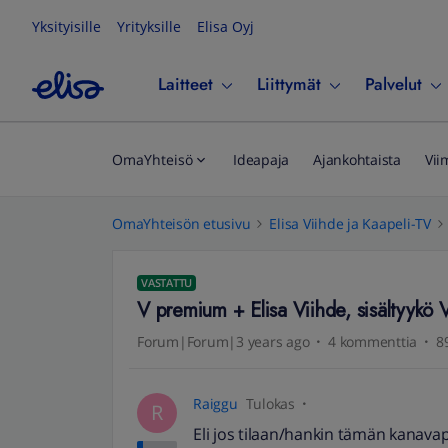
Yksityisille
Yrityksille
Elisa Oyj
Laitteet
Liittymät
Palvelut
OmaYhteisö
Ideapaja
Ajankohtaista
Vii
OmaYhteisön etusivu
Elisa Viihde ja Kaapeli-TV
VASTATTU
V premium + Elisa Viihde, sisältyykö 
Forum|Forum|3 years ago
4 kommenttia
8
Raiggu
Tulokas
R
Eli jos tilaan/hankin tämän kanava