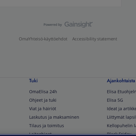
OmaYhteisö-käyttöehdot
Accessibility statement
Tuki
Ajankohtaista
OmaElisa 24h
Elisa Etuohje
Ohjeet ja tuki
Elisa 5G
Viat ja häiriöt
Ideat ja artikke
Laskutus ja maksaminen
Liittymät lapsi
Tilaus ja toimitus
Kellopuhelin l
Laiteohjeet
Black Friday