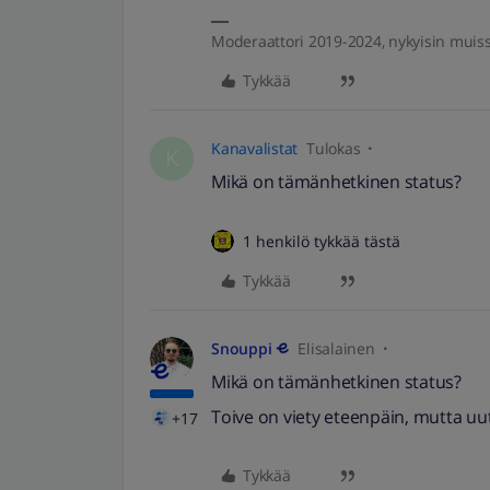
Moderaattori 2019-2024, nykyisin muis
Tykkää
Kanavalistat
Tulokas
K
Mikä on tämänhetkinen status?
1 henkilö tykkää tästä
Tykkää
Snouppi
Elisalainen
Mikä on tämänhetkinen status?
Toive on viety eteenpäin, mutta uut
+17
Tykkää