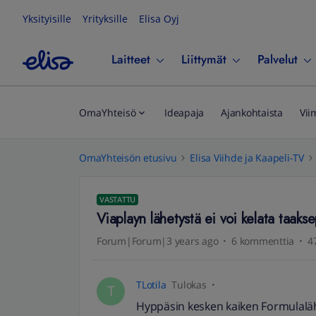
Yksityisille
Yrityksille
Elisa Oyj
Laitteet
Liittymät
Palvelut
OmaYhteisö
Ideapaja
Ajankohtaista
Vii
OmaYhteisön etusivu
Elisa Viihde ja Kaapeli-TV
VASTATTU
Viaplayn lähetystä ei voi kelata taaks
Forum|Forum|3 years ago
6 kommenttia
4
TLotila
Tulokas
T
Hyppäsin kesken kaiken Formulalähe