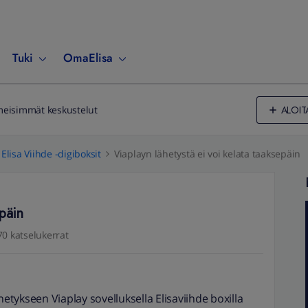
Tuki
OmaElisa
ALOIT
meisimmät keskustelut
Elisa Viihde -digiboksit
Viaplayn lähetystä ei voi kelata taaksepäin
epäin
70 katselukerrat
tykseen Viaplay sovelluksella Elisaviihde boxilla