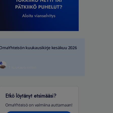
OmaYhteisön kuukausikirje kesäkuu 2026
1 kuukausi sitten
Etkö löytänyt etsimääsi?
OmaYhteisö on valmiina auttamaan!