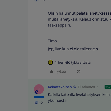
Olisin halunnut palata lähetyksessä
muita lähetyksiä. Kelaus onnistuu k
taakseppäin.
Timo
Jep, live kun ei ole tallenne :)
1 henkilö tykkää tästä
Tykkää
Keinotekoinen
Elisalainen
VAS
K
Kaikilla laitteilla livelähetyksen ke
yksi näistä.
+21