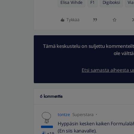
Elisa Viihde
F1
Digiboksi
Via
Tykkää
Tämä keskustelu on suljettu kommenteilta.
ole vältt
Etsi samasta aiheesta 
6 kommenttia
tontze
Superstara
Hyppäsin kesken kaiken Formulalähe
(En siis kanavalle).
+19