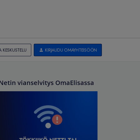
A KESKUSTELU
KIRJAUDU OMAYHTEISÖÖN
Netin vianselvitys OmaElisassa