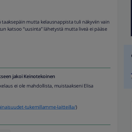
 taaksepäin mutta kelausnappista tuli näkyviin vain
un katsoo “uusinta” lähetystä mutta liveä ei pääse
seen jakoi
Keinotekoinen
n kelaus ei ole mahdollista, muistaakseni Elisa
minaisuudet-tukemillamme-laitteilla/
)