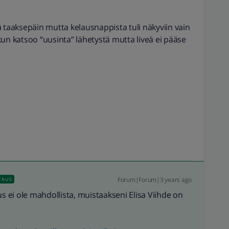
 taaksepäin mutta kelausnappista tuli näkyviin vain
un katsoo “uusinta” lähetystä mutta liveä ei pääse
Forum|Forum|3 years ago
TAUS
laus ei ole mahdollista, muistaakseni Elisa Viihde on