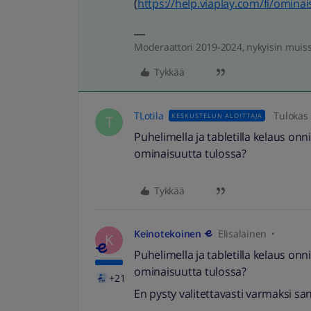
(
https://help.viaplay.com/fi/ominai
Moderaattori 2019-2024, nykyisin muis
Tykkää
TLotila
Tulokas
KESKUSTELUN ALOITTAJA
T
Puhelimella ja tabletilla kelaus onn
ominaisuutta tulossa?
Tykkää
Keinotekoinen
Elisalainen
K
Puhelimella ja tabletilla kelaus onn
ominaisuutta tulossa?
+21
En pysty valitettavasti varmaksi 