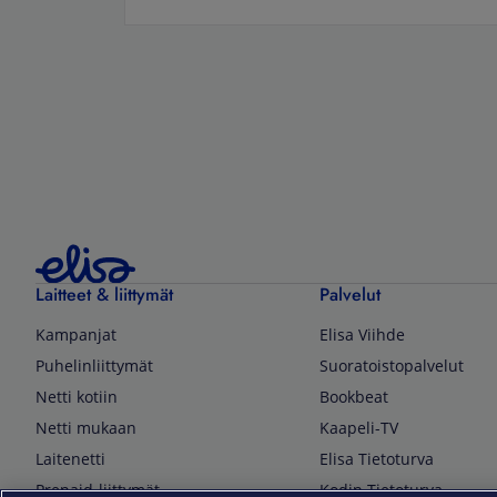
Laitteet & liittymät
Palvelut
Kampanjat
Elisa Viihde
Puhelinliittymät
Suoratoistopalvelut
Netti kotiin
Bookbeat
Netti mukaan
Kaapeli-TV
Laitenetti
Elisa Tietoturva
Prepaid-liittymät
Kodin Tietoturva