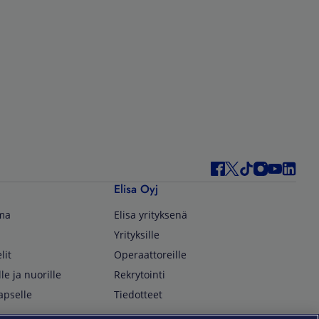
Elisa Oyj
lma
Elisa yrityksenä
Yrityksille
lit
Operaattoreille
lle ja nuorille
Rekrytointi
apselle
Tiedotteet