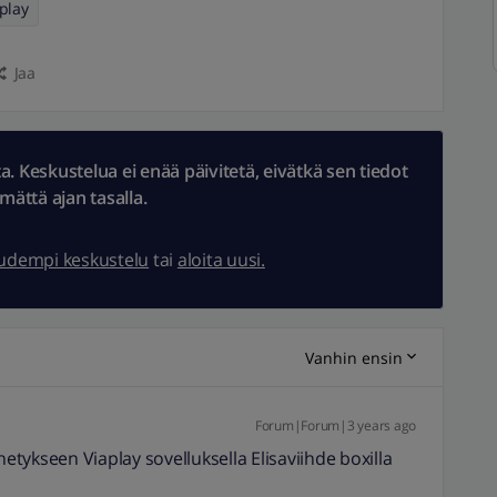
play
Jaa
 Keskustelua ei enää päivitetä, eivätkä sen tiedot
ämättä ajan tasalla.
uudempi keskustelu
tai
aloita uusi.
Vanhin ensin
Forum|Forum|3 years ago
tykseen Viaplay sovelluksella Elisaviihde boxilla