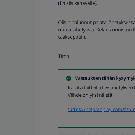
(En siis kanavalle).
Olisin halunnut palata lähetyksessä
muita lähetyksiä. Kelaus onnistuu k
taakseppäin.
Timo
Vastauksen tähän kysymyk
Kaikilla laitteilla livelähetykse
Viihde on yksi näistä.
(
https://help.viaplay.com/fi/o