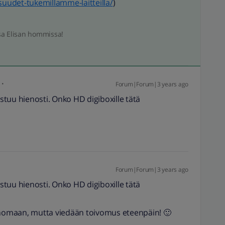
suudet-tukemillamme-laitteilla/
)
sa Elisan hommissa!
Forum|Forum|3 years ago
istuu hienosti. Onko HD digiboxille tätä
Forum|Forum|3 years ago
istuu hienosti. Onko HD digiboxille tätä
sanomaan, mutta viedään toivomus eteenpäin! 🙂