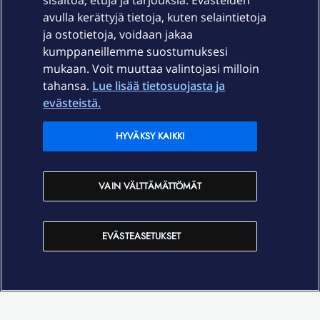
sisältöä, etuja ja tarjouksia. Evästeiden
Palvelut
avulla kerättyjä tietoja, kuten selaintietoja
ja ostotietoja, voidaan jakaa
Tuki
kumppaneillemme suostumuksesi
mukaan. Voit muuttaa valintojasi milloin
tahansa.
Lue lisää tietosuojasta ja
Ajankohtaista
evästeistä.
Elisa Oyj
HYVÄKSY KAIKKI
In English
VAIN VÄLTTÄMÄTTÖMÄT
På Svenska
EVÄSTEASETUKSET
Sopimusehdot
Tietosuoja
Saavutettavuus
Evästeasetukset
Tekijänoikeudet © 2026 Elisa Oyj.