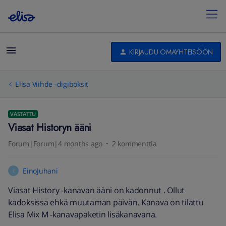
KIRJAUDU OMAYHTEISÖÖN
Elisa Viihde -digiboksit
VASTATTU
Viasat Historyn ääni
Forum|Forum|4 months ago
2 kommenttia
EinoJuhani
E
Viasat History -kanavan ääni on kadonnut . Ollut
kadoksissa ehkä muutaman päivän. Kanava on tilattu
Elisa Mix M -kanavapaketin lisäkanavana.