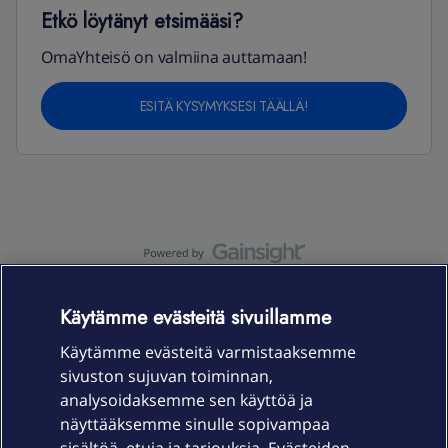
Etkö löytänyt etsimääsi?
OmaYhteisö on valmiina auttamaan!
ESITÄ KYSYMYKSESI TÄÄLLÄ!
OmaYhteisö-käyttöehdot
Accessibility statement
Käytämme evästeitä sivuillamme
Käytämme evästeitä varmistaaksemme
sivuston sujuvan toiminnan,
Laitteet & liittymät
analysoidaksemme sen käyttöä ja
näyttääksemme sinulle sopivampaa