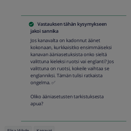
Vastauksen tähän kysymykseen
jakoi
sannika
Jos kanavalta on kadonnut äänet
kokonaan, kurkkaisitko ensimmäiseksi
kanavan ääniasetuksista onko sieltä
valittuna kieleksi ruotsi vai englanti? Jos
valittuna on ruotsi, kokeile vaihtaa se
englanniksi. Tämän tulisi ratkaista
ongelma. ✅
Oliko ääniasetusten tarkistuksesta
apua?
Elisa Viihde
Kanavat