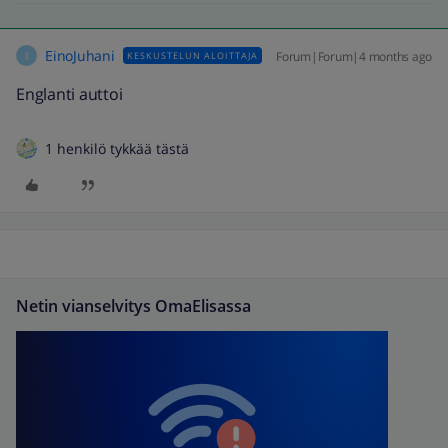
EinoJuhani
Forum|Forum|4 months ago
KESKUSTELUN ALOITTAJA
E
Englanti auttoi
1 henkilö tykkää tästä
Netin vianselvitys OmaElisassa