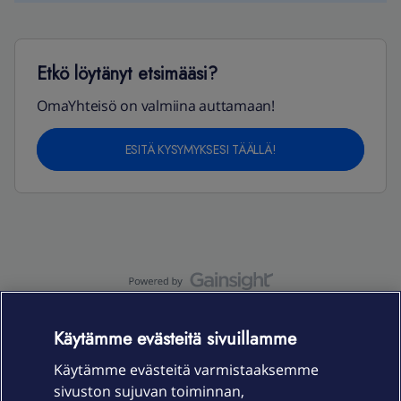
Etkö löytänyt etsimääsi?
OmaYhteisö on valmiina auttamaan!
ESITÄ KYSYMYKSESI TÄÄLLÄ!
OmaYhteisö-käyttöehdot
Accessibility statement
Käytämme evästeitä sivuillamme
Käytämme evästeitä varmistaaksemme
sivuston sujuvan toiminnan,