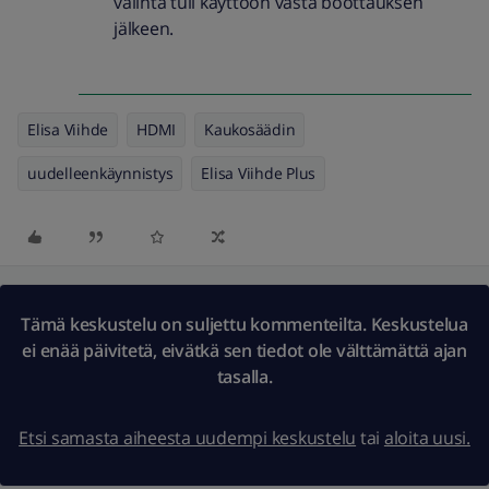
valinta tuli käyttöön vasta boottauksen
jälkeen.
Elisa Viihde
HDMI
Kaukosäädin
uudelleenkäynnistys
Elisa Viihde Plus
Tämä keskustelu on suljettu kommenteilta. Keskustelua
ei enää päivitetä, eivätkä sen tiedot ole välttämättä ajan
tasalla.
Etsi samasta aiheesta uudempi keskustelu
tai
aloita uusi.