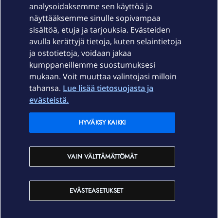
Laitteet & liittymät
analysoidaksemme sen käyttöä ja
näyttääksemme sinulle sopivampaa
sisältöä, etuja ja tarjouksia. Evästeiden
Palvelut
avulla kerättyjä tietoja, kuten selaintietoja
ja ostotietoja, voidaan jakaa
Tuki
kumppaneillemme suostumuksesi
mukaan. Voit muuttaa valintojasi milloin
tahansa.
Lue lisää tietosuojasta ja
Ajankohtaista
evästeistä.
Elisa Oyj
HYVÄKSY KAIKKI
In English
VAIN VÄLTTÄMÄTTÖMÄT
På Svenska
EVÄSTEASETUKSET
Sopimusehdot
Tietosuoja
Saavutettavuus
Evästeasetukset
Tekijänoikeudet © 2026 Elisa Oyj.