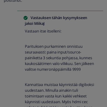
poistunut.
Vastauksen tähän kysymykseen
jakoi
MiikaJ
Vastaan itse itselleni:
Parituksen purkaminen onnistuu
seuraavasti: paina input/source-
painiketta 3 sekuntia pohjassa, kunnes
kaukosäätimen valo vilkkuu. Sen jälkeen
valitse numeronäppäimillä 9999
Kannattaa muistaa käynnistää digiboksi
uudestaan. Minulla ainakin tuli
toimintaan vasta kun kaikki vehkeet
käynnisti uudestaan. Myös hdmi cec