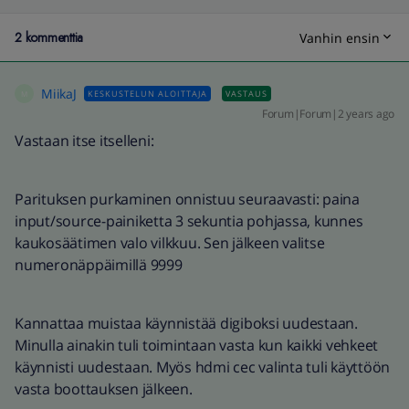
2 kommenttia
Vanhin ensin
MiikaJ
KESKUSTELUN ALOITTAJA
VASTAUS
M
Forum|Forum|2 years ago
Vastaan itse itselleni:
Parituksen purkaminen onnistuu seuraavasti: paina
input/source-painiketta 3 sekuntia pohjassa, kunnes
kaukosäätimen valo vilkkuu. Sen jälkeen valitse
numeronäppäimillä 9999
Kannattaa muistaa käynnistää digiboksi uudestaan.
Minulla ainakin tuli toimintaan vasta kun kaikki vehkeet
käynnisti uudestaan. Myös hdmi cec valinta tuli käyttöön
vasta boottauksen jälkeen.