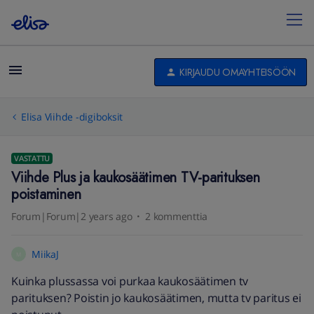
KIRJAUDU OMAYHTEISÖÖN
Elisa Viihde -digiboksit
VASTATTU
Viihde Plus ja kaukosäätimen TV-parituksen
poistaminen
Forum|Forum|2 years ago
2 kommenttia
MiikaJ
M
Kuinka plussassa voi purkaa kaukosäätimen tv
parituksen? Poistin jo kaukosäätimen, mutta tv paritus ei