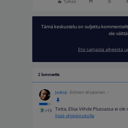
Tykkää
Tämä keskustelu on suljettu kommenteilta.
ole vältt
Etsi samasta aiheesta 
2 kommenttia
Jaakop
Entinen elisalainen
Totta, Elisa Viihde Plussassa ei ol
+13
lisää ohjesivustolla