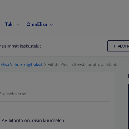
Tuki
OmaElisa
ALOIT
meisimmät keskustelut
Elisa Viihde -digiboksit
Viihde Plus laitteesta puuttuva liitäntä
3 katselukerrat
 AV-liitäntä on. öisin kuuntelen