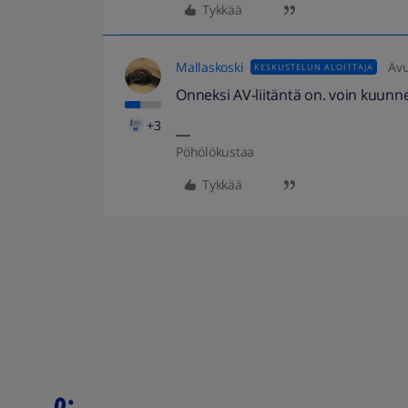
Tykkää
Mallaskoski
Avu
KESKUSTELUN ALOITTAJA
Onneksi AV-liitäntä on. voin kuunne
+3
Pöhölökustaa
Tykkää