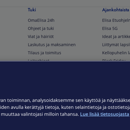
Tuki
Ajankohtaista
OmaElisa 24h
Elisa Etuohje
Ohjeet ja tuki
Elisa 5G
Viat ja häiriöt
Ideat ja artikke
Laskutus ja maksaminen
Liittymät lapsi
Tilaus ja toimitus
Kellopuhelin l
Laiteohjeet
Black Friday
Asiakaspalvelun yhteystiedot
Huippuetuja El
Soita Omagurulle
OmaYhteisö
Myymälät ja myyntipisteet
van toiminnan, analysoidaksemme sen käyttöä ja näyttääk
Kuuluvuuskartta
iden avulla kerättyjä tietoja, kuten selaintietoja ja ostotieto
Asiakastiedotteet
uuttaa valintojasi milloin tahansa.
Lue lisää tietosuojasta 
t
OmaElisa-sovellus
järjestelmä
Kirjaudu sähköpostiin