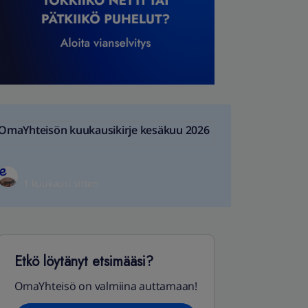
OmaYhteisön kuukausikirje kesäkuu 2026
1 kuukausi sitten
Etkö löytänyt etsimääsi?
OmaYhteisö on valmiina auttamaan!