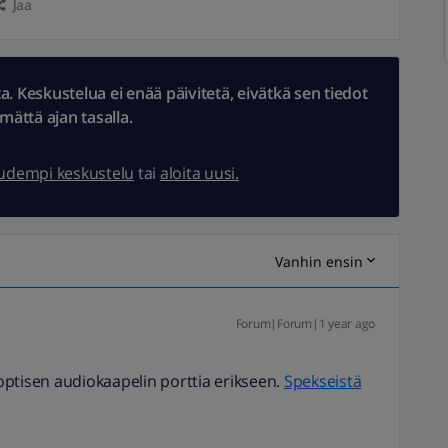
Jaa
 Keskustelua ei enää päivitetä, eivätkä sen tiedot
ämättä ajan tasalla.
uudempi keskustelu
tai
aloita uusi.
Vanhin ensin
Forum|Forum|1 year ago
e optisen audiokaapelin porttia erikseen.
Spekseistä