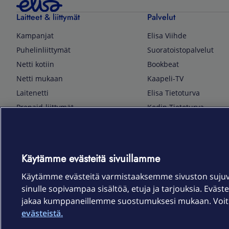
Laitteet & liittymät
Palvelut
Kampanjat
Elisa Viihde
Puhelinliittymät
Suoratoistopalvelut
Netti kotiin
Bookbeat
Netti mukaan
Kaapeli-TV
Laitenetti
Elisa Tietoturva
Prepaid-liittymät
Kodin Tietoturva
Puhelimet ja tarvikkeet
Mobiilivarmenne
Tietotekniikka
Kuka soittaa
Pelaaminen
Sähköpostipalvelu
Käytämme evästeitä sivuillamme
TV & audio
Elisa Kotiverkko
Käytämme evästeitä varmistaaksemme sivuston suju
Kodinkoneet
Elisa Pilvilinna
sinulle sopivampaa sisältöä, etuja ja tarjouksia. Eväste
Kamerat ja dronet
Elisa Laiteturva
jakaa kumppaneillemme suostumuksesi mukaan. Voit m
Kellot ja rannekkeet
Elisa Rinnakkaisliittymä
evästeistä.
Älykoti
Elisa Kotiturva -hälytys