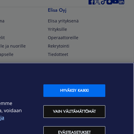
Elisa Oyj
lma
Elisa yrityksenä
Yrityksille
lit
Operaattoreille
lle ja nuorille
Rekrytointi
apselle
Tiedotteet
In English
isan asiakkaille
Customer Service
OmaElisa Self Service
HYVÄKSY KAIKKI
Moving to Finland
semme
Elisa Corporation
ja, voidaan
VAIN VÄLTTÄMÄTTÖMÄT
ja
På Svenska
Kundtjänst
EVÄSTEASETUKSET