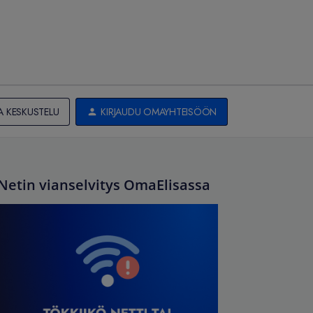
A KESKUSTELU
KIRJAUDU OMAYHTEISÖÖN
Netin vianselvitys OmaElisassa