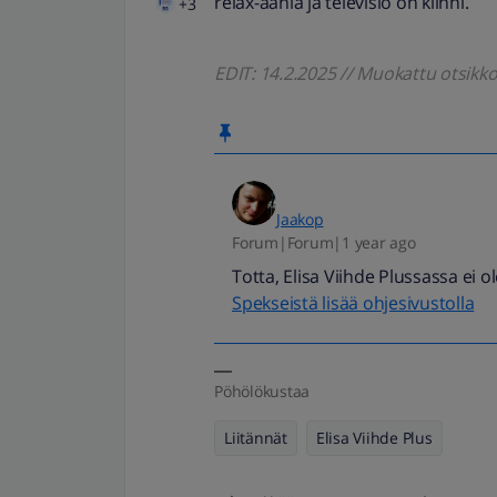
relax-ääniä ja televisio on kiinni.
+3
EDIT: 14.2.2025 // Muokattu otsik
Jaakop
Forum|Forum|1 year ago
Totta, Elisa Viihde Plussassa ei 
Spekseistä lisää ohjesivustolla
Pöhölökustaa
Liitännät
Elisa Viihde Plus