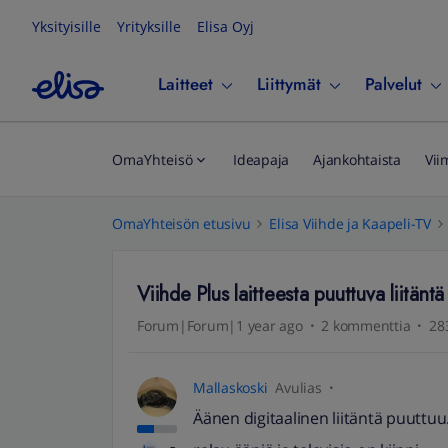
Yksityisille
Yrityksille
Elisa Oyj
Laitteet
Liittymät
Palvelut
OmaYhteisö
Ideapaja
Ajankohtaista
Vii
OmaYhteisön etusivu
Elisa Viihde ja Kaapeli-TV
Viihde Plus laitteesta puuttuva liitäntä
Forum|Forum|1 year ago
2 kommenttia
28
Mallaskoski
Avulias
Äänen digitaalinen liitäntä puuttuu.