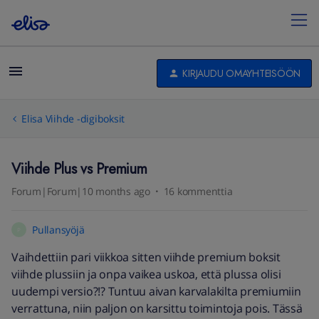
KIRJAUDU OMAYHTEISÖÖN
Elisa Viihde -digiboksit
Viihde Plus vs Premium
Forum|Forum|10 months ago
16 kommenttia
Pullansyöjä
P
Vaihdettiin pari viikkoa sitten viihde premium boksit
viihde plussiin ja onpa vaikea uskoa, että plussa olisi
uudempi versio?!? Tuntuu aivan karvalakilta premiumiin
verrattuna, niin paljon on karsittu toimintoja pois. Tässä