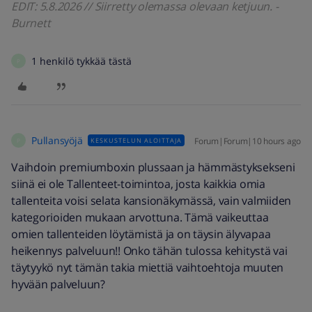
EDIT: 5.8.2026 // Siirretty olemassa olevaan ketjuun. -
Burnett
1 henkilö tykkää tästä
P
Pullansyöjä
Forum|Forum|10 hours ago
KESKUSTELUN ALOITTAJA
P
Vaihdoin premiumboxin plussaan ja hämmästyksekseni
siinä ei ole Tallenteet-toimintoa, josta kaikkia omia
tallenteita voisi selata kansionäkymässä, vain valmiiden
kategorioiden mukaan arvottuna. Tämä vaikeuttaa
omien tallenteiden löytämistä ja on täysin älyvapaa
heikennys palveluun!! Onko tähän tulossa kehitystä vai
täytyykö nyt tämän takia miettiä vaihtoehtoja muuten
hyvään palveluun?