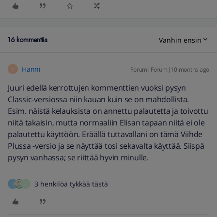
16 kommenttia
Vanhin ensin
Hanni
Forum|Forum|10 months ago
H
Juuri edellä kerrottujen kommenttien vuoksi pysyn
Classic-versiossa niin kauan kuin se on mahdollista.
Esim. näistä kelauksista on annettu palautetta ja toivottu
niitä takaisin, mutta normaaliin Elisan tapaan niitä ei ole
palautettu käyttöön. Eräällä tuttavallani on tämä Viihde
Plussa -versio ja se näyttää tosi sekavalta käyttää. Siispä
pysyn vanhassa; se riittää hyvin minulle.
3 henkilöä tykkää tästä
J
P