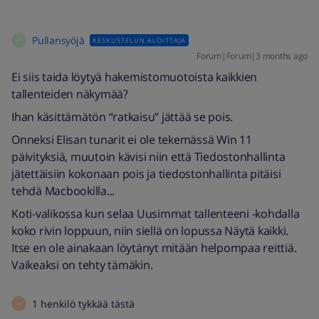
Pullansyöjä
KESKUSTELUN ALOITTAJA
P
Forum|Forum|3 months ago
Ei siis taida löytyä hakemistomuotoista kaikkien
tallenteiden näkymää?
Ihan käsittämätön “ratkaisu” jättää se pois.
Onneksi Elisan tunarit ei ole tekemässä Win 11
päivityksiä, muutoin kävisi niin että Tiedostonhallinta
jätettäisiin kokonaan pois ja tiedostonhallinta pitäisi
tehdä Macbookilla...
Koti-valikossa kun selaa Uusimmat tallenteeni -kohdalla
koko rivin loppuun, niin siellä on lopussa Näytä kaikki.
Itse en ole ainakaan löytänyt mitään helpompaa reittiä.
Vaikeaksi on tehty tämäkin.
1 henkilö tykkää tästä
H