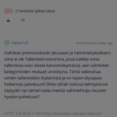
2 henkilöä tykkää tästä
H
J
Hessu123
Forum|Forum|2 days ago
H
Vaihdoin premiumboxin plussaan ja hämmästyksekseni
siinä ei ole Tallenteet-toimintoa, josta kaikkia omia
tallenteita voisi selata kansionäkymässä, vain valmiiden
kategorioiden mukaan arvottuna. Tämä vaikeuttaa
omien tallenteiden löytämistä ja on täysin älyvapaa
heikennys palveluun!! Onko tähän tulossa kehitystä vai
täytyykö nyt tämän takia miettiä vaihtoehtoja muuten
hyvään palveluun?
EDIT: 5.8.2026 // Siirretty olemassa olevaan ketjuun. -