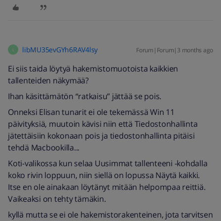
libMU35evGYh6RAV4lsy
Forum|Forum|3 months ago
L
Ei siis taida löytyä hakemistomuotoista kaikkien
tallenteiden näkymää?
Ihan käsittämätön “ratkaisu” jättää se pois.
Onneksi Elisan tunarit ei ole tekemässä Win 11
päivityksiä, muutoin kävisi niin että Tiedostonhallinta
jätettäisiin kokonaan pois ja tiedostonhallinta pitäisi
tehdä Macbookilla...
Koti-valikossa kun selaa Uusimmat tallenteeni -kohdalla
koko rivin loppuun, niin siellä on lopussa Näytä kaikki.
Itse en ole ainakaan löytänyt mitään helpompaa reittiä.
Vaikeaksi on tehty tämäkin.
kyllä mutta se ei ole hakemistorakenteinen, jota tarvitsen