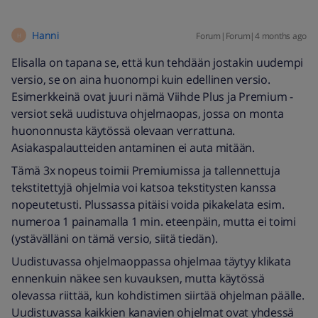
Hanni
Forum|Forum|4 months ago
H
Elisalla on tapana se, että kun tehdään jostakin uudempi
versio, se on aina huonompi kuin edellinen versio.
Esimerkkeinä ovat juuri nämä Viihde Plus ja Premium -
versiot sekä uudistuva ohjelmaopas, jossa on monta
huononnusta käytössä olevaan verrattuna.
Asiakaspalautteiden antaminen ei auta mitään.
Tämä 3x nopeus toimii Premiumissa ja tallennettuja
tekstitettyjä ohjelmia voi katsoa tekstitysten kanssa
nopeutetusti. Plussassa pitäisi voida pikakelata esim.
numeroa 1 painamalla 1 min. eteenpäin, mutta ei toimi
(ystävälläni on tämä versio, siitä tiedän).
Uudistuvassa ohjelmaoppassa ohjelmaa täytyy klikata
ennenkuin näkee sen kuvauksen, mutta käytössä
olevassa riittää, kun kohdistimen siirtää ohjelman päälle.
Uudistuvassa kaikkien kanavien ohjelmat ovat yhdessä