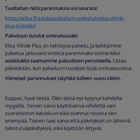
Tuoltahan niitä parannuksia voi seurata:
https://elisa.fi/asiakaspalvelu/tv-palvelut/elisa-viihde-
plus-tv-boksi/
Palveluun tuodut ominaisuudet
Elisa Viihde Plus on kehittyvä palvelu, ja kehitämme
palvelua jatkuvasti entistä paremmaksi esimerkiksi
asiakkailta saamamme palautteen perusteella.
Listaa
päivitetään, kun palveluun tuodaan lisää ominaisuuksia.
Viimeiset parannukset näyttää tulleen vuosi sitten.
Kappas, hyvä tietää. Olen tästä nyt kysynyt kahdelta
myyjältä. Toinen sanoi käyttävänsä viihdettä vain
suoratoiston katseluun eikä osannut neuvoa sen
enempää. Toinen taas sanoi että päivitykset on lähinnä
tietoturvapäivityksiä, eikä käyttöön liittyviä.