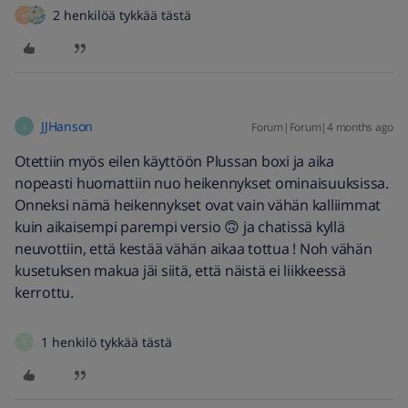
2 henkilöä tykkää tästä
H
JJHanson
Forum|Forum|4 months ago
J
Otettiin myös eilen käyttöön Plussan boxi ja aika
nopeasti huomattiin nuo heikennykset ominaisuuksissa.
Onneksi nämä heikennykset ovat vain vähän kalliimmat
kuin aikaisempi parempi versio 🙃 ja chatissä kyllä
neuvottiin, että kestää vähän aikaa tottua ! Noh vähän
kusetuksen makua jäi siitä, että näistä ei liikkeessä
kerrottu.
1 henkilö tykkää tästä
P