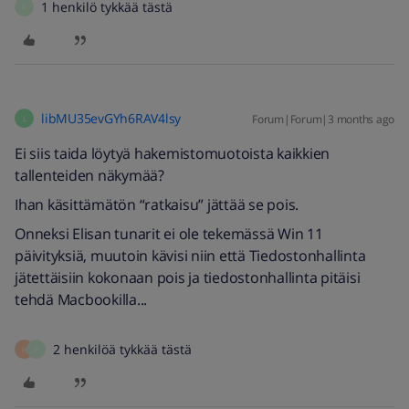
1 henkilö tykkää tästä
P
libMU35evGYh6RAV4lsy
Forum|Forum|3 months ago
L
Ei siis taida löytyä hakemistomuotoista kaikkien
tallenteiden näkymää?
Ihan käsittämätön “ratkaisu” jättää se pois.
Onneksi Elisan tunarit ei ole tekemässä Win 11
päivityksiä, muutoin kävisi niin että Tiedostonhallinta
jätettäisiin kokonaan pois ja tiedostonhallinta pitäisi
tehdä Macbookilla...
2 henkilöä tykkää tästä
H
P