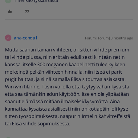
1 henkilö tykkää tästä
P
ana-conda1
Forum|Forum|3 months ago
A
Mutta saahan tämän viihteen, oli sitten viihde premium
tai viihde plussa, niin erittäin edullisesti kiinteän netin
kanssa, itselle 300 meganen kaapelinetti tulee kylkeen
melkeinpä pelkän viihteen hinnalla, niin itseä ei parit
pugit haittaa, ja siinä samalla Elisa sitouttaa asiakasta.
Win win tilanne. Tosin voi olla että täytyy vähän kysäistä
että saa tämänkin edun käyttöön. Itse en ole ylipäätään
saanut elämässä mitään ilmaiseksi/kysymättä. Aina
kannattaa kysäistä asiallisesti niin on kotiapäin, oli kyse
sitten työsopimuksesta, naapurin Irmelin kahvitreffeistä
tai Elisa viihde sopimuksesta.