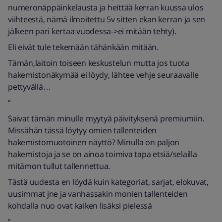
numeronäppäinkelausta ja heittää kerran kuussa ulos
viihteestä, nämä ilmoitettu 5v sitten ekan kerran ja sen
jälkeen pari kertaa vuodessa->ei mitään tehty).
Eli eivät tule tekemään tähänkään mitään.
Tämän,laitoin toiseen keskustelun mutta jos tuota
hakemistonäkymää ei löydy, lähtee vehje seuraavalle
pettyvällä…
“
Saivat tämän minulle myytyä päivityksenä premiumiin.
Missähän tässä löytyy omien tallenteiden
hakemistomuotoinen näyttö? Minulla on paljon
hakemistoja ja se on ainoa toimiva tapa etsiä/selailla
mitämon tullut tallennettua.
Tästä uudesta en löydä kuin kategoriat, sarjat, elokuvat,
uusimmat jne ja vanhassakin monien tallenteiden
kohdalla nuo ovat kaiken lisäksi pielessä
“