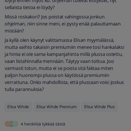
löytyi ennen myös ko. ohjelman tulevat esitykset, nyt
sellaista tietoa ei löydy?
Missä roskakori? Jos poistat vahingossa jonkun
ohjelman, niin sinne meni, ei pysty enää palauttamaan
mistään?
Ja kyllä olen käynyt valittamassa Elisan myymälässä,
mutta vaihto takaisin premiumiin menee tosi hankalaksi
ja hinta ei ole sama kampanjahinta millä plussa ostettu,
vaan listahinnalla mennään. Täytyy vaan tottua. Joo
varmasti totun, mutta ei se poista sitä faktaa miten
paljon huonompi plussa on käytössä premiumiin
verrattuna. Onko mahdollista, että plussaan voisi joskus
tulla parannuksia?
Elisa Viihde
Elisa Viihde Premium
Elisa Viihde Plus
4 henkilöä tykkää tästä
H
P