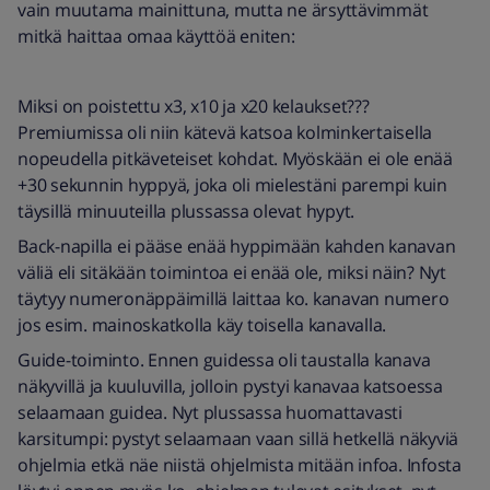
vain muutama mainittuna, mutta ne ärsyttävimmät
mitkä haittaa omaa käyttöä eniten:
Miksi on poistettu x3, x10 ja x20 kelaukset???
Premiumissa oli niin kätevä katsoa kolminkertaisella
nopeudella pitkäveteiset kohdat. Myöskään ei ole enää
+30 sekunnin hyppyä, joka oli mielestäni parempi kuin
täysillä minuuteilla plussassa olevat hypyt.
Back-napilla ei pääse enää hyppimään kahden kanavan
väliä eli sitäkään toimintoa ei enää ole, miksi näin? Nyt
täytyy numeronäppäimillä laittaa ko. kanavan numero
jos esim. mainoskatkolla käy toisella kanavalla.
Guide-toiminto. Ennen guidessa oli taustalla kanava
näkyvillä ja kuuluvilla, jolloin pystyi kanavaa katsoessa
selaamaan guidea. Nyt plussassa huomattavasti
karsitumpi: pystyt selaamaan vaan sillä hetkellä näkyviä
ohjelmia etkä näe niistä ohjelmista mitään infoa. Infosta