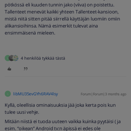
pötkössä eli kuuden tunnin jako (viiva) on poistettu.
Tallenteet menevät kaikki yhteen Tallenteet-kansioon,
mistä niitä sitten pitää siirrellä käyttäjän luomiin omiin
alikansioihinsa. Nämä esimerkit tulevat aina
ensimmäisenä mieleen.
4 henkilöä tykkää tästä
L
libMU35evGYh6RAV4lsy
Forum|Forum|3 months ago
L
Kyllä, oleellisia ominaisuuksia jää joka kerta pois kun
tulee uusi vehje.
Mitään niistä ei tuoda uuteen vaikka kuinka pyytäisi ( ja
esim. “oikean” Android tv:n äpissä ei edes ole