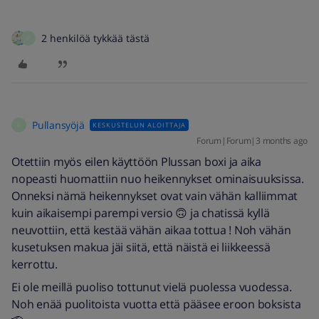
2 henkilöä tykkää tästä
P
Pullansyöjä
KESKUSTELUN ALOITTAJA
P
Forum|Forum|3 months ago
Otettiin myös eilen käyttöön Plussan boxi ja aika
nopeasti huomattiin nuo heikennykset ominaisuuksissa.
Onneksi nämä heikennykset ovat vain vähän kalliimmat
kuin aikaisempi parempi versio 🙃 ja chatissä kyllä
neuvottiin, että kestää vähän aikaa tottua ! Noh vähän
kusetuksen makua jäi siitä, että näistä ei liikkeessä
kerrottu.
Ei ole meillä puoliso tottunut vielä puolessa vuodessa.
Noh enää puolitoista vuotta että pääsee eroon boksista