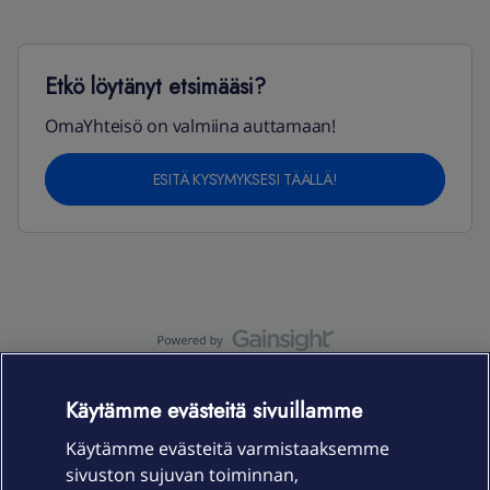
Etkö löytänyt etsimääsi?
OmaYhteisö on valmiina auttamaan!
ESITÄ KYSYMYKSESI TÄÄLLÄ!
OmaYhteisö-käyttöehdot
Accessibility statement
Käytämme evästeitä sivuillamme
Käytämme evästeitä varmistaaksemme
sivuston sujuvan toiminnan,