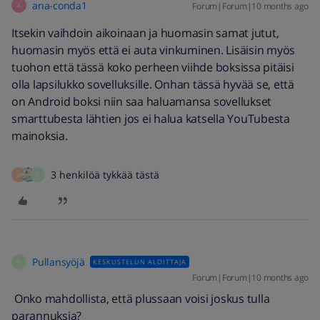
ana-conda1
Forum|Forum|10 months ago
A
Itsekin vaihdoin aikoinaan ja huomasin samat jutut,
huomasin myös että ei auta vinkuminen. Lisäisin myös
tuohon että tässä koko perheen viihde boksissa pitäisi
olla lapsilukko sovelluksille. Onhan tässä hyvää se, että
on Android boksi niin saa haluamansa sovellukset
smarttubesta lähtien jos ei halua katsella YouTubesta
mainoksia.
3 henkilöä tykkää tästä
H
P
Pullansyöjä
KESKUSTELUN ALOITTAJA
P
Forum|Forum|10 months ago
Onko mahdollista, että plussaan voisi joskus tulla
parannuksia?