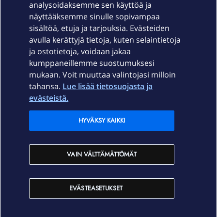
Laitteet & liittymät
analysoidaksemme sen käyttöä ja
näyttääksemme sinulle sopivampaa
sisältöä, etuja ja tarjouksia. Evästeiden
Palvelut
avulla kerättyjä tietoja, kuten selaintietoja
ja ostotietoja, voidaan jakaa
Tuki
kumppaneillemme suostumuksesi
mukaan. Voit muuttaa valintojasi milloin
tahansa.
Lue lisää tietosuojasta ja
Ajankohtaista
evästeistä.
Elisa Oyj
HYVÄKSY KAIKKI
In English
VAIN VÄLTTÄMÄTTÖMÄT
På Svenska
EVÄSTEASETUKSET
Sopimusehdot
Tietosuoja
Saavutettavuus
Evästeasetukset
Tekijänoikeudet © 2026 Elisa Oyj.