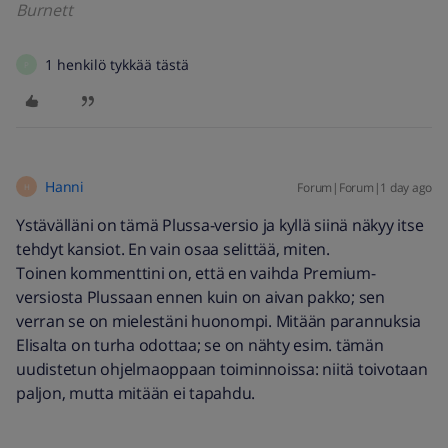
Burnett
1 henkilö tykkää tästä
P
Hanni
Forum|Forum|1 day ago
H
Ystävälläni on tämä Plussa-versio ja kyllä siinä näkyy itse
tehdyt kansiot. En vain osaa selittää, miten.
Toinen kommenttini on, että en vaihda Premium-
versiosta Plussaan ennen kuin on aivan pakko; sen
verran se on mielestäni huonompi. Mitään parannuksia
Elisalta on turha odottaa; se on nähty esim. tämän
uudistetun ohjelmaoppaan toiminnoissa: niitä toivotaan
paljon, mutta mitään ei tapahdu.