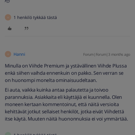
🫡
1 henkilö tykkää tästä
H
Hanni
Forum|Forum|3 months ago
H
Minulla on Viihde Premium ja ystävällinen Viihde Plussa
enkä siihen vaihda ennenkuin on pakko. Sen verran se
on huonompi monelta ominaisuudeltaan.
Ei auta, vaikka kuinka antaa palautetta ja toivoo
parannuksia. Asiakkaita eli käyttäjiä ei kuunnella. Olen
moneen kertaan kommentoinut, että näitä versioita
kehittävät jotkut sellaiset henkilöt, jotka eivät Viihdettä
itse käytä. Muuten näitä huononnuksia ei voi ymmärtää.