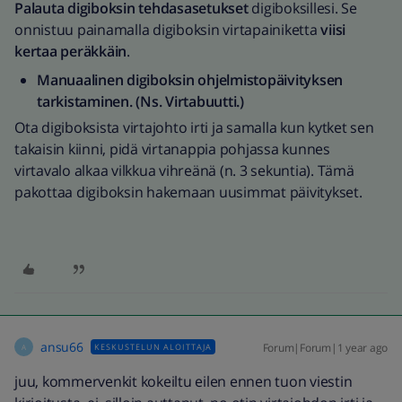
Palauta digiboksin tehdasasetukset
digiboksillesi. Se
onnistuu painamalla digiboksin virtapainiketta
viisi
kertaa peräkkäin
.
Manuaalinen digiboksin ohjelmistopäivityksen
tarkistaminen. (Ns. Virtabuutti.)
Ota digiboksista virtajohto irti ja samalla kun kytket sen
takaisin kiinni, pidä virtanappia pohjassa kunnes
virtavalo alkaa vilkkua vihreänä (n. 3 sekuntia). Tämä
pakottaa digiboksin hakemaan uusimmat päivitykset.
ansu66
Forum|Forum|1 year ago
KESKUSTELUN ALOITTAJA
A
juu, kommervenkit kokeiltu eilen ennen tuon viestin