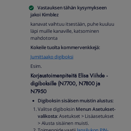
Vastauksen tähän kysymykseen
jakoi
Kimblez
kanavat vaihtuu itsestään, puhe kuuluu
läpi muille kanaville, katsominen
mahdotonta
Kokeile tuolta kommervenkkejä:
Jumittaako digiboksi
Esim.
Korjaustoimenpiteitä Elisa Viihde -
digiboksille (N7700, N7800 ja
N7950
Digiboksin sisäisen muistin alustus:
Valitse digiboksin
Menun Asetukset-
valikosta
: Asetukset > Lisäasetukset
> Alusta sisäinen muisti.
Toimenpide vaatii
lapsilukon PIN-