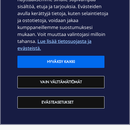
sisältöä, etuja ja tarjouksia. Evästeiden
Palvelut
avulla kerättyjä tietoja, kuten selaintietoja
ja ostotietoja, voidaan jakaa
Tuki
kumppaneillemme suostumuksesi
mukaan. Voit muuttaa valintojasi milloin
tahansa.
Lue lisää tietosuojasta ja
Ajankohtaista
evästeistä.
Elisa Oyj
HYVÄKSY KAIKKI
In English
VAIN VÄLTTÄMÄTTÖMÄT
På Svenska
EVÄSTEASETUKSET
Sopimusehdot
Tietosuoja
Saavutettavuus
Evästeasetukset
Tekijänoikeudet © 2026 Elisa Oyj.