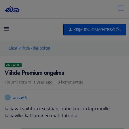
KIRJAUDU OMAYHTEISÖÖN
Elisa Viihde -digiboksit
VASTATTU
Viihde Premium ongelma
Forum|Forum|1 year ago
3 kommenttia
ansu66
A
kanavat vaihtuu itsestään, puhe kuuluu läpi muille
kanaville, katsominen mahdotonta