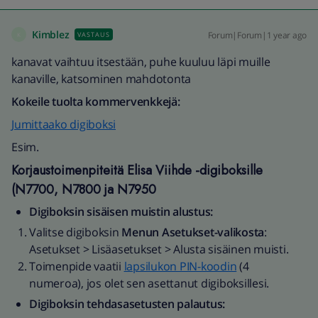
Kimblez
Forum|Forum|1 year ago
VASTAUS
K
kanavat vaihtuu itsestään, puhe kuuluu läpi muille
kanaville, katsominen mahdotonta
Kokeile tuolta kommervenkkejä:
Jumittaako digiboksi
Esim.
Korjaustoimenpiteitä Elisa Viihde -digiboksille
(N7700, N7800 ja N7950
Digiboksin sisäisen muistin alustus:
Valitse digiboksin
Menun Asetukset-valikosta
:
Asetukset > Lisäasetukset > Alusta sisäinen muisti.
Toimenpide vaatii
lapsilukon PIN-koodin
(4
numeroa), jos olet sen asettanut digiboksillesi.
Digiboksin tehdasasetusten palautus: