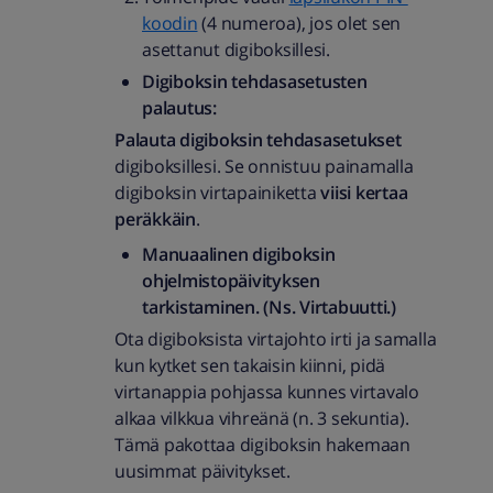
koodin
(4 numeroa), jos olet sen
asettanut digiboksillesi.
Digiboksin tehdasasetusten
palautus:
Palauta digiboksin tehdasasetukset
digiboksillesi. Se onnistuu painamalla
digiboksin virtapainiketta
viisi kertaa
peräkkäin
.
Manuaalinen digiboksin
ohjelmistopäivityksen
tarkistaminen. (Ns. Virtabuutti.)
Ota digiboksista virtajohto irti ja samalla
kun kytket sen takaisin kiinni, pidä
virtanappia pohjassa kunnes virtavalo
alkaa vilkkua vihreänä (n. 3 sekuntia).
Tämä pakottaa digiboksin hakemaan
uusimmat päivitykset.