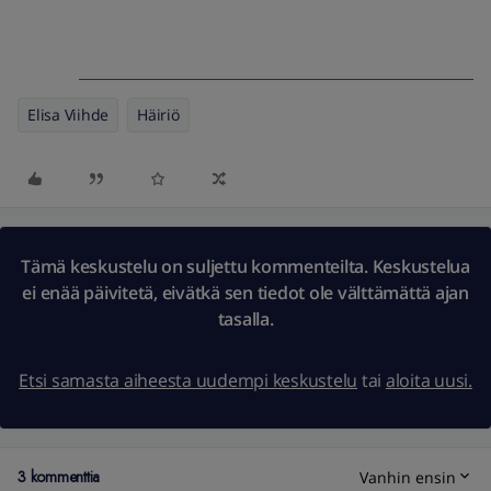
Elisa Viihde
Häiriö
Tämä keskustelu on suljettu kommenteilta. Keskustelua
ei enää päivitetä, eivätkä sen tiedot ole välttämättä ajan
tasalla.
Etsi samasta aiheesta uudempi keskustelu
tai
aloita uusi.
3 kommenttia
Vanhin ensin