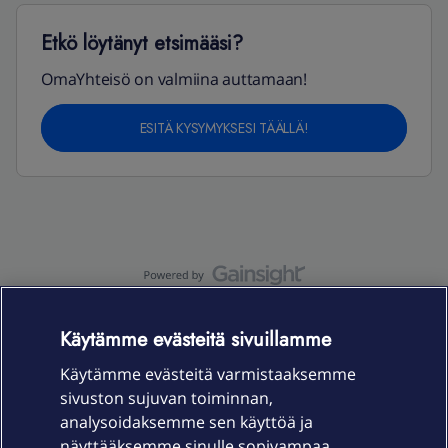
Etkö löytänyt etsimääsi?
OmaYhteisö on valmiina auttamaan!
ESITÄ KYSYMYKSESI TÄÄLLÄ!
OmaYhteisö-käyttöehdot
Accessibility statement
Käytämme evästeitä sivuillamme
Käytämme evästeitä varmistaaksemme
sivuston sujuvan toiminnan,
Laitteet & liittymät
analysoidaksemme sen käyttöä ja
näyttääksemme sinulle sopivampaa