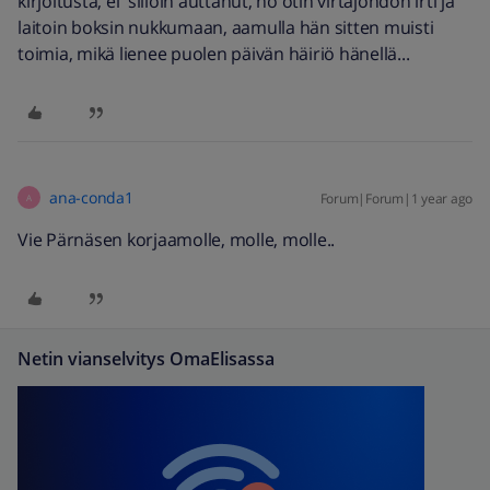
kirjoitusta, ei silloin auttanut, no otin virtajohdon irti ja
laitoin boksin nukkumaan, aamulla hän sitten muisti
toimia, mikä lienee puolen päivän häiriö hänellä...
ana-conda1
Forum|Forum|1 year ago
A
Vie Pärnäsen korjaamolle, molle, molle..
Netin vianselvitys OmaElisassa