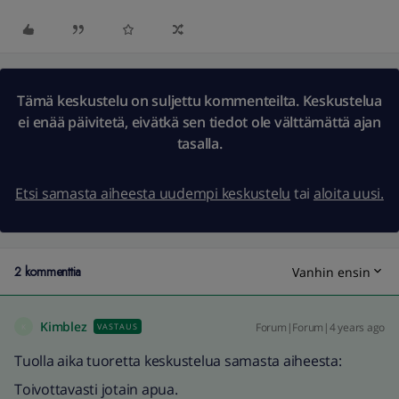
Tämä keskustelu on suljettu kommenteilta. Keskustelua
ei enää päivitetä, eivätkä sen tiedot ole välttämättä ajan
tasalla.
Etsi samasta aiheesta uudempi keskustelu
tai
aloita uusi.
2 kommenttia
Vanhin ensin
Kimblez
Forum|Forum|4 years ago
VASTAUS
K
Tuolla aika tuoretta keskustelua samasta aiheesta:
Toivottavasti jotain apua.