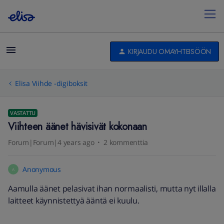
KIRJAUDU OMAYHTEISÖÖN
Elisa Viihde -digiboksit
VASTATTU
Viihteen äänet hävisivät kokonaan
Forum|Forum|4 years ago
2 kommenttia
Anonymous
A
Aamulla äänet pelasivat ihan normaalisti, mutta nyt illalla
laitteet käynnistettyä ääntä ei kuulu.