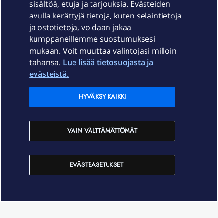
sisältöä, etuja ja tarjouksia. Evästeiden
Palvelut
avulla kerättyjä tietoja, kuten selaintietoja
ja ostotietoja, voidaan jakaa
Tuki
kumppaneillemme suostumuksesi
mukaan. Voit muuttaa valintojasi milloin
tahansa.
Lue lisää tietosuojasta ja
Ajankohtaista
evästeistä.
Elisa Oyj
HYVÄKSY KAIKKI
In English
VAIN VÄLTTÄMÄTTÖMÄT
På Svenska
EVÄSTEASETUKSET
Sopimusehdot
Tietosuoja
Saavutettavuus
Evästeasetukset
Tekijänoikeudet © 2026 Elisa Oyj.