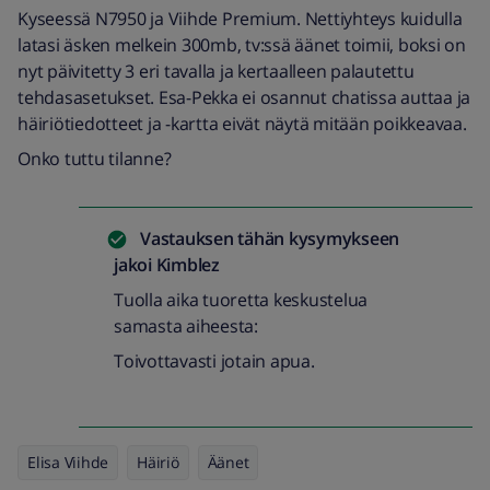
Kyseessä N7950 ja Viihde Premium. Nettiyhteys kuidulla
latasi äsken melkein 300mb, tv:ssä äänet toimii, boksi on
nyt päivitetty 3 eri tavalla ja kertaalleen palautettu
tehdasasetukset. Esa-Pekka ei osannut chatissa auttaa ja
häiriötiedotteet ja -kartta eivät näytä mitään poikkeavaa.
Onko tuttu tilanne?
Vastauksen tähän kysymykseen
jakoi
Kimblez
Tuolla aika tuoretta keskustelua
samasta aiheesta:
Toivottavasti jotain apua.
Elisa Viihde
Häiriö
Äänet