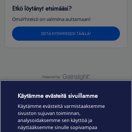
Etkö löytänyt etsimääsi?
OmaYhteisö on valmiina auttamaan!
ESITÄ KYSYMYKSESI TÄÄLLÄ!
OmaYhteisö-käyttöehdot
Accessibility statement
Käytämme evästeitä sivuillamme
Käytämme evästeitä varmistaaksemme
sivuston sujuvan toiminnan,
Laitteet & liittymät
analysoidaksemme sen käyttöä ja
näyttääksemme sinulle sopivampaa